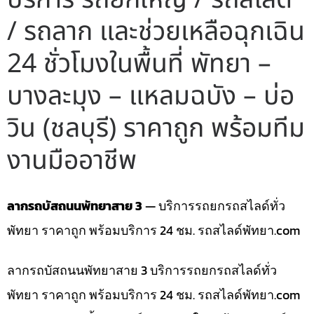
/ รถลาก และช่วยเหลือฉุกเฉิน
24 ชั่วโมงในพื้นที่ พัทยา –
บางละมุง – แหลมฉบัง – บ่อ
วิน (ชลบุรี) ราคาถูก พร้อมทีม
งานมืออาชีพ
ลากรถบัสถนนพัทยาสาย 3
— บริการรถยกรถสไลด์ทั่ว
พัทยา ราคาถูก พร้อมบริการ 24 ชม. รถสไลด์พัทยา.com
ลากรถบัสถนนพัทยาสาย 3 บริการรถยกรถสไลด์ทั่ว
พัทยา ราคาถูก พร้อมบริการ 24 ชม. รถสไลด์พัทยา.com