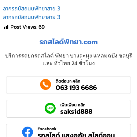
ลากรถบัสถนนพัทยาสาย 3
ลากรถบัสถนนพัทยาสาย 3
Post Views:
69
รถสไลด์พัทยา.com
บริการรถยกรถสไลด์ พัทยา บางละมุง แหลมฉบัง ชลบุรี
และ ทั่วไทย 24 ชั่วโมง
ติดต่อเรา คลิก
063 193 6686
เพิ่มเพื่อน คลิก
saksid888
Facebook
รถสไลด์ แสงอภัย สไลด์ออน