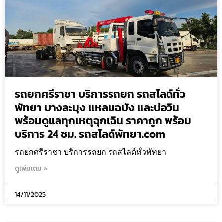
รถยกศรีราชา บริการรถยก รถสไลด์ทั่ว
พัทยา บางละมุง แหลมฉบัง และบ่อวิน
พร้อมดูแลทุกเหตุฉุกเฉิน ราคาถูก พร้อม
บริการ 24 ชม. รถสไลด์พัทยา.com
รถยกศรีราชา บริการรถยก รถสไลด์ทั่วพัทยา
ดูเพิ่มเติม »
14/11/2025