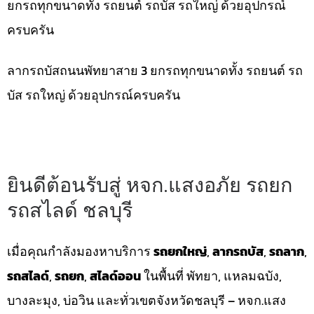
ยกรถทุกขนาดทั้ง รถยนต์ รถบัส รถใหญ่ ด้วยอุปกรณ์
ครบครัน
ลากรถบัสถนนพัทยาสาย 3 ยกรถทุกขนาดทั้ง รถยนต์ รถ
บัส รถใหญ่ ด้วยอุปกรณ์ครบครัน
ยินดีต้อนรับสู่ หจก.แสงอภัย รถยก
รถสไลด์ ชลบุรี
เมื่อคุณกำลังมองหาบริการ
รถยกใหญ่
,
ลากรถบัส
,
รถลาก
,
รถสไลด์
,
รถยก
,
สไลด์ออน
ในพื้นที่ พัทยา, แหลมฉบัง,
บางละมุง, บ่อวิน และทั่วเขตจังหวัดชลบุรี – หจก.แสง