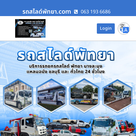
รถสไลด์พัทยา.com
063 193 6686
Login