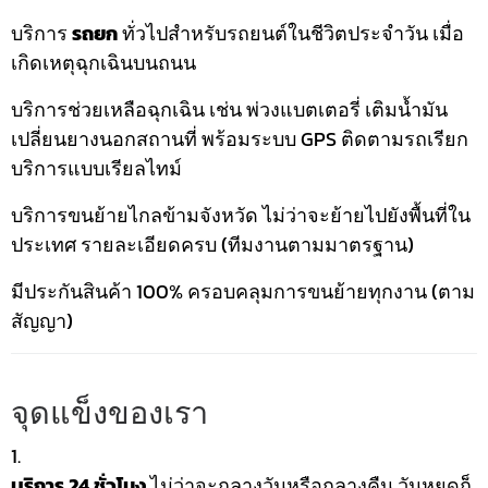
บริการ
รถยก
ทั่วไปสำหรับรถยนต์ในชีวิตประจำวัน เมื่อ
เกิดเหตุฉุกเฉินบนถนน
บริการช่วยเหลือฉุกเฉิน เช่น พ่วงแบตเตอรี่ เติมน้ำมัน
เปลี่ยนยางนอกสถานที่ พร้อมระบบ GPS ติดตามรถเรียก
บริการแบบเรียลไทม์
บริการขนย้ายไกลข้ามจังหวัด ไม่ว่าจะย้ายไปยังพื้นที่ใน
ประเทศ รายละเอียดครบ (ทีมงานตามมาตรฐาน)
มีประกันสินค้า 100% ครอบคลุมการขนย้ายทุกงาน (ตาม
สัญญา)
จุดแข็งของเรา
บริการ 24 ชั่วโมง
ไม่ว่าจะกลางวันหรือกลางคืน วันหยุดก็