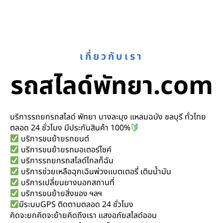
เกี่ยวกับเรา
รถสไลด์พัทยา.com
บริการรถยกรถสไลด์ พัทยา บางละมุง แหลมฉบัง ชลบุรี ทั่วไทย
ตลอด 24 ชั่วโมง มีประกันสินค้า 100%
บริการขนย้ายรถยนต์
บริการขนย้ายรถมอเตอร์ไซค์
บริการรถยกรถสไลด์ไกลก็ฉัน
บริการช่วยเหลือฉุกเฉินพ่วงแบตเตอรี่ เติมน้ำมัน
บริการเปลี่ยนยางนอกสถานที่
บริการขนย้ายสิ่งของ ฯลฯ
มีระบบGPS ติดตามตลอด 24 ชั่วโมง
คิดจะยกคิดจะย้ายคิดถึงเรา แสงอภัยสไลด์ออน