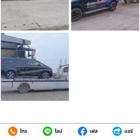
โทร
ไลน์
เฟส
แชร์