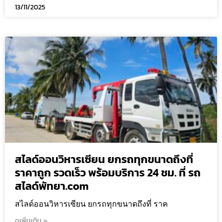
13/11/2025
สไลด์ออนวิหารเซียน ยกรถทุกขนาดถึงที่
ราคาถูก รวดเร็ว พร้อมบริการ 24 ชม. ที่ รถ
สไลด์พัทยา.com
สไลด์ออนวิหารเซียน ยกรถทุกขนาดถึงที่ ราค
ดูเพิ่มเติม »