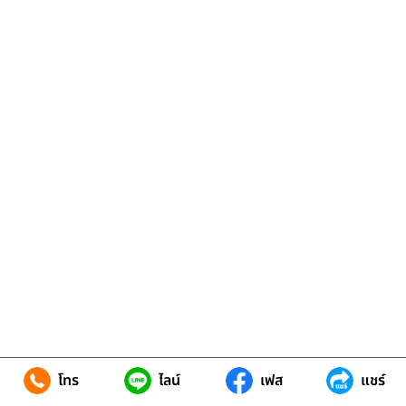
โทร
ไลน์
เฟส
แชร์