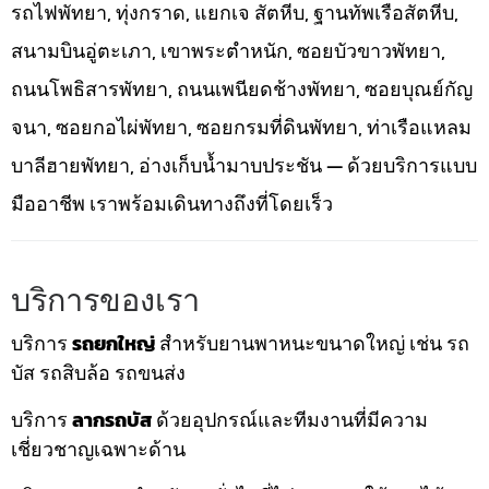
รถไฟพัทยา, ทุ่งกราด, แยกเจ สัตหีบ, ฐานทัพเรือสัตหีบ,
สนามบินอู่ตะเภา, เขาพระตำหนัก, ซอยบัวขาวพัทยา,
ถนนโพธิสารพัทยา, ถนนเพนียดช้างพัทยา, ซอยบุณย์กัญ
จนา, ซอยกอไผ่พัทยา, ซอยกรมที่ดินพัทยา, ท่าเรือแหลม
บาลีฮายพัทยา, อ่างเก็บน้ำมาบประชัน — ด้วยบริการแบบ
มืออาชีพ เราพร้อมเดินทางถึงที่โดยเร็ว
บริการของเรา
บริการ
รถยกใหญ่
สำหรับยานพาหนะขนาดใหญ่ เช่น รถ
บัส รถสิบล้อ รถขนส่ง
บริการ
ลากรถบัส
ด้วยอุปกรณ์และทีมงานที่มีความ
เชี่ยวชาญเฉพาะด้าน