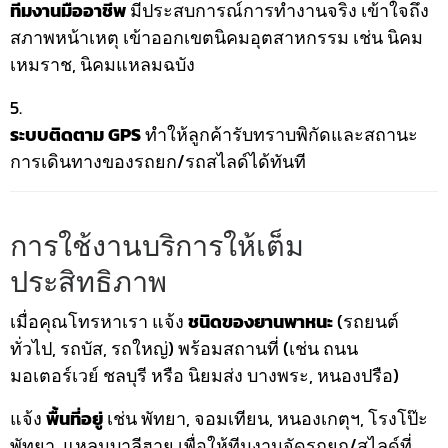
ทีมงานมืออาชีพ
มีประสบการณ์การทำงานจริง เข้าใจถึง
สภาพหน้าเหตุ เข้าออกเขตนิคมอุตสาหกรรม เช่น นิคม
เหมราช, นิคมแหลมฉบัง
ระบบติดตาม GPS
ทำให้ลูกค้ารับทราบพิกัดและสถานะ
การเดินทางของรถยก/รถสไลด์ได้ทันที
การใช้งานบริการให้เต็ม
ประสิทธิภาพ
เมื่อคุณโทรหาเรา แจ้ง
ชนิดของยานพาหนะ
(รถยนต์
ทั่วไป, รถบัส, รถใหญ่) พร้อมสถานที่ (เช่น ถนน
มอเตอร์เวย์ ชลบุรี หรือ นิยมส่ง บางพระ, หนองปรือ)
แจ้ง
พื้นที่อยู่
เช่น พัทยา, จอมเทียน, หนองเกตุฯ, โรงโป๊ะ
พัทยา, แหลมบาลีฮาย เพื่อให้ทีมงานจัดรถยก/สไลด์ที่