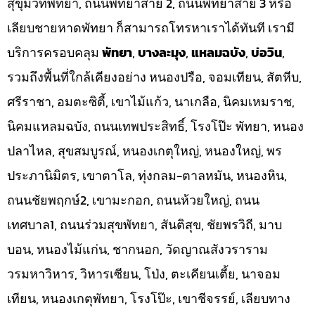
สุขุมวิทพัทยา, ถนนพัทยาสาย 2, ถนนพัทยาสาย 3 หรือ
เลียบชายหาดพัทยา ก็สามารถโทรหาเราได้ทันที เรามี
บริการครอบคลุม
พัทยา
,
บางละมุง
,
แหลมฉบัง
,
บ่อวิน
,
รวมถึงพื้นที่ใกล้เคียงอย่าง หนองปรือ, จอมเทียน, สัตหีบ,
ศรีราชา, อมตะซิตี้, เขาไม้แก้ว, นาเกลือ, นิคมเหมราช,
นิคมแหลมฉบัง, ถนนเทพประสิทธิ์, โรงโป๊ะ พัทยา, หนอง
ปลาไหล, สุขสมบูรณ์, หนองเกตุใหญ่, หนองใหญ่, พร
ประภานิมิตร, เขาตาโล, ทุ่งกลม-ตาลหมัน, หนองหิน,
ถนนชัยพฤกษ์2, เขามะกอก, ถนนห้วยใหญ่, ถนน
เทศบาล1, ถนนร่วมสุขพัทยา, สันติสุข, ชัยพรวิถี, มาบ
บอน, หนองไม้แก่น, ชากนอก, วัดญาณสังวราราม
วรมหาวิหาร, วิหารเซียน, โป่ง, ตะเคียนเตี้ย, นาจอม
เทียน, หนองเกตุพัทยา, โรงโป๊ะ, เขาชีจรรย์, เลียบทาง