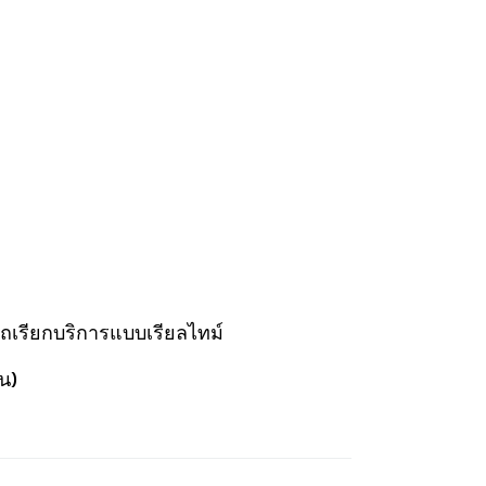
รถเรียกบริการแบบเรียลไทม์
น)