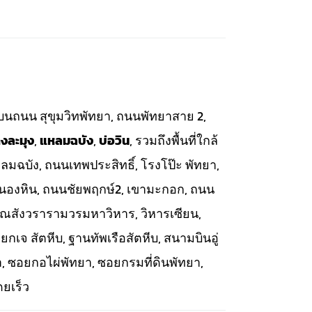
่บนถนน สุขุมวิทพัทยา, ถนนพัทยาสาย 2,
งละมุง
,
แหลมฉบัง
,
บ่อวิน
, รวมถึงพื้นที่ใกล้
หลมฉบัง, ถนนเทพประสิทธิ์, โรงโป๊ะ พัทยา,
หนองหิน, ถนนชัยพฤกษ์2, เขามะกอก, ถนน
ญาณสังวรารามวรมหาวิหาร, วิหารเซียน,
ยกเจ สัตหีบ, ฐานทัพเรือสัตหีบ, สนามบินอู่
 ซอยกอไผ่พัทยา, ซอยกรมที่ดินพัทยา,
ดยเร็ว