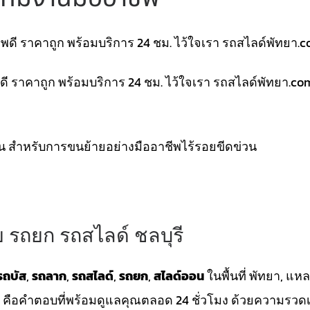
ี ราคาถูก พร้อมบริการ 24 ชม. ไว้ใจเรา รถสไลด์พัทยา.
าคาถูก พร้อมบริการ 24 ชม. ไว้ใจเรา รถสไลด์พัทยา.co
 สำหรับการขนย้ายอย่างมืออาชีพไร้รอยขีดข่วน
ัย รถยก รถสไลด์ ชลบุรี
รถบัส
,
รถลาก
,
รถสไลด์
,
รถยก
,
สไลด์ออน
ในพื้นที่ พัทยา, แห
ี คือคำตอบที่พร้อมดูแลคุณตลอด 24 ชั่วโมง ด้วยความรวดเ