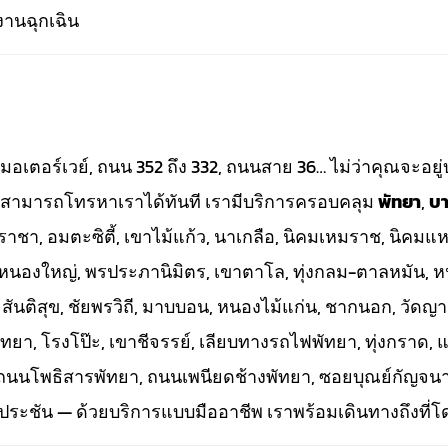
านฉุกเฉิน
เตอร์เวย์, ถนน 352 ถึง 332, ถนนสาย 36… ไม่ว่าคุณจะอยู
็สามารถโทรหาเราได้ทันที เรามีบริการครอบคลุม
พัทยา
,
บา
ีราชา, อมตะซิตี้, เขาไม้แก้ว, นาเกลือ, นิคมเหมราช, นิคมแ
 หนองใหญ่, พรประภานิมิตร, เขาตาโล, ทุ่งกลม-ตาลหมัน, 
สันติสุข, ชัยพรวิถี, มาบบอน, หนองไม้แก่น, ชากนอก, วัด
ัทยา, โรงโป๊ะ, เขาชีจรรย์, เลียบทางรถไฟพัทยา, ทุ่งกราด, แ
ถนนโพธิสารพัทยา, ถนนเพนียดช้างพัทยา, ซอยบุณย์กัญจนา,
ประชัน — ด้วยบริการแบบมืออาชีพ เราพร้อมเดินทางถึงที่โ