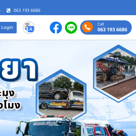
ง
063 193 6686
Call
Login
063 193 6686