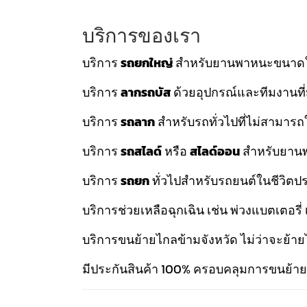
บริการของเรา
บริการ
รถยกใหญ่
สำหรับยานพาหนะขนาดใหญ
บริการ
ลากรถบัส
ด้วยอุปกรณ์และทีมงานที
บริการ
รถลาก
สำหรับรถทั่วไปที่ไม่สามารถใช
บริการ
รถสไลด์
หรือ
สไลด์ออน
สำหรับยานพ
บริการ
รถยก
ทั่วไปสำหรับรถยนต์ในชีวิตปร
บริการช่วยเหลือฉุกเฉิน เช่น พ่วงแบตเตอร
บริการขนย้ายไกลข้ามจังหวัด ไม่ว่าจะย้า
มีประกันสินค้า 100% ครอบคลุมการขนย้า