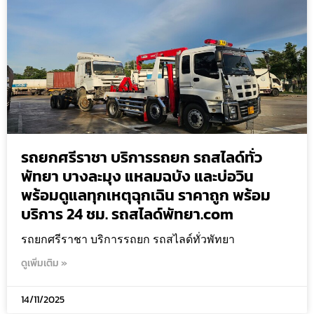
รถยกศรีราชา บริการรถยก รถสไลด์ทั่ว
พัทยา บางละมุง แหลมฉบัง และบ่อวิน
พร้อมดูแลทุกเหตุฉุกเฉิน ราคาถูก พร้อม
บริการ 24 ชม. รถสไลด์พัทยา.com
รถยกศรีราชา บริการรถยก รถสไลด์ทั่วพัทยา
ดูเพิ่มเติม »
14/11/2025