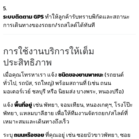
ระบบติดตาม GPS
ทำให้ลูกค้ารับทราบพิกัดและสถานะ
การเดินทางของรถยก/รถสไลด์ได้ทันที
การใช้งานบริการให้เต็ม
ประสิทธิภาพ
เมื่อคุณโทรหาเรา แจ้ง
ชนิดของยานพาหนะ
(รถยนต์
ทั่วไป, รถบัส, รถใหญ่) พร้อมสถานที่ (เช่น ถนน
มอเตอร์เวย์ ชลบุรี หรือ นิยมส่ง บางพระ, หนองปรือ)
แจ้ง
พื้นที่อยู่
เช่น พัทยา, จอมเทียน, หนองเกตุฯ, โรงโป๊ะ
พัทยา, แหลมบาลีฮาย เพื่อให้ทีมงานจัดรถยก/สไลด์ที่
เหมาะสมและเดินทางถึงเร็ว
ระบุ
ถนนหรือซอย
ที่คุณอยู่ เช่น ซอยบัวขาวพัทยา, ซอย