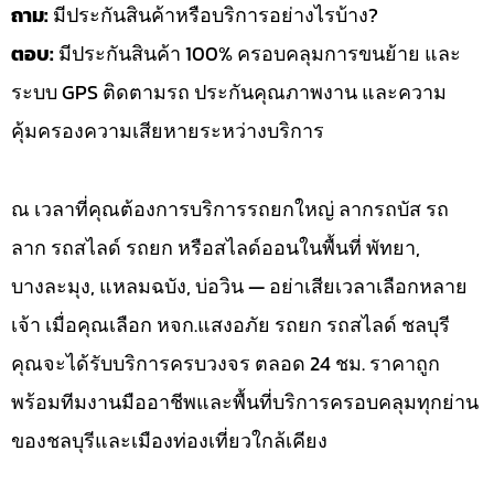
ถาม:
มีประกันสินค้าหรือบริการอย่างไรบ้าง?
ตอบ:
มีประกันสินค้า 100% ครอบคลุมการขนย้าย และ
ระบบ GPS ติดตามรถ ประกันคุณภาพงาน และความ
คุ้มครองความเสียหายระหว่างบริการ
ณ เวลาที่คุณต้องการบริการรถยกใหญ่ ลากรถบัส รถ
ลาก รถสไลด์ รถยก หรือสไลด์ออนในพื้นที่ พัทยา,
บางละมุง, แหลมฉบัง, บ่อวิน — อย่าเสียเวลาเลือกหลาย
เจ้า เมื่อคุณเลือก หจก.แสงอภัย รถยก รถสไลด์ ชลบุรี
คุณจะได้รับบริการครบวงจร ตลอด 24 ชม. ราคาถูก
พร้อมทีมงานมืออาชีพและพื้นที่บริการครอบคลุมทุกย่าน
ของชลบุรีและเมืองท่องเที่ยวใกล้เคียง