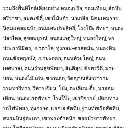
รวมถึงพื้นที่ใกล้เคียงอย่าง หนองปรือ, จอมเทียน, สัตหีบ,
ศรีราชา, อมตะซิตี้, เขาไม้แก้ว, นาเกลือ, นิคมเหมราช,
นิคมแหลมฉบัง, ถนนเทพประสิทธิ์, โรงโป๊ะ พัทยา, หนอง
ปลาไหล, สุขสมบูรณ์, หนองเกตุใหญ่, หนองใหญ่, พร
ประภานิมิตร, เขาตาโล, ทุ่งกลม-ตาลหมัน, หนองหิน,
ถนนชัยพฤกษ์2, เขามะกอก, ถนนห้วยใหญ่, ถนน
เทศบาล1, ถนนร่วมสุขพัทยา, สันติสุข, ชัยพรวิถี, มาบ
บอน, หนองไม้แก่น, ชากนอก, วัดญาณสังวราราม
วรมหาวิหาร, วิหารเซียน, โป่ง, ตะเคียนเตี้ย, นาจอม
เทียน, หนองเกตุพัทยา, โรงโป๊ะ, เขาชีจรรย์, เลียบทาง
รถไฟพัทยา, ทุ่งกราด, แยกเจ สัตหีบ, ฐานทัพเรือสัตหีบ,
สนามบินอู่ตะเภา, เขาพระตำหนัก, ซอยบัวขาวพัทยา,