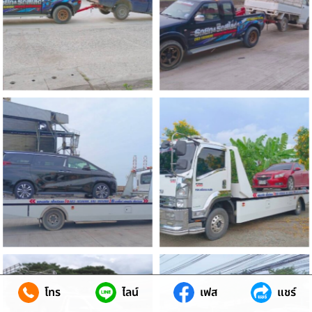
โทร
ไลน์
เฟส
แชร์