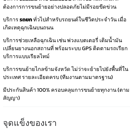
ต้องการการขนย้ายอย่างปลอดภัยไม่มีรอยขีดข่วน
บริการ
รถยก
ทั่วไปสำหรับรถยนต์ในชีวิตประจำวัน เมื่อ
เกิดเหตุฉุกเฉินบนถนน
บริการช่วยเหลือฉุกเฉิน เช่น พ่วงแบตเตอรี่ เติมน้ำมัน
เปลี่ยนยางนอกสถานที่ พร้อมระบบ GPS ติดตามรถเรียก
บริการแบบเรียลไทม์
บริการขนย้ายไกลข้ามจังหวัด ไม่ว่าจะย้ายไปยังพื้นที่ใน
ประเทศ รายละเอียดครบ (ทีมงานตามมาตรฐาน)
มีประกันสินค้า 100% ครอบคลุมการขนย้ายทุกงาน (ตาม
สัญญา)
จุดแข็งของเรา