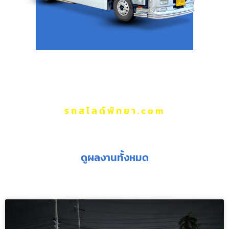
รถสไลด์พัทยา.com
ผลงานของเรา
ดูผลงานทั้งหมด