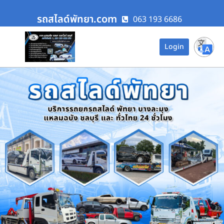
รถสไลด์พัทยา.com
063 193 6686
Login