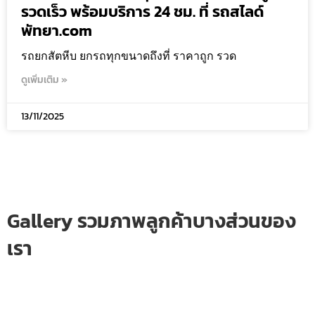
รวดเร็ว พร้อมบริการ 24 ชม. ที่ รถสไลด์
พัทยา.com
รถยกสัตหีบ ยกรถทุกขนาดถึงที่ ราคาถูก รวด
ดูเพิ่มเติม »
13/11/2025
Gallery รวมภาพลูกค้าบางส่วนของ
เรา