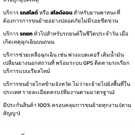
บริการ
รถสไลด์
หรือ
สไลด์ออน
สำหรับยานพาหนะที่
ต้องการการขนย้ายอย่างปลอดภัยไม่มีรอยขีดข่วน
บริการ
รถยก
ทั่วไปสำหรับรถยนต์ในชีวิตประจำวัน เมื่อ
เกิดเหตุฉุกเฉินบนถนน
บริการช่วยเหลือฉุกเฉิน เช่น พ่วงแบตเตอรี่ เติมน้ำมัน
เปลี่ยนยางนอกสถานที่ พร้อมระบบ GPS ติดตามรถเรียก
บริการแบบเรียลไทม์
บริการขนย้ายไกลข้ามจังหวัด ไม่ว่าจะย้ายไปยังพื้นที่ใน
ประเทศ รายละเอียดครบ (ทีมงานตามมาตรฐาน)
มีประกันสินค้า 100% ครอบคลุมการขนย้ายทุกงาน (ตาม
สัญญา)