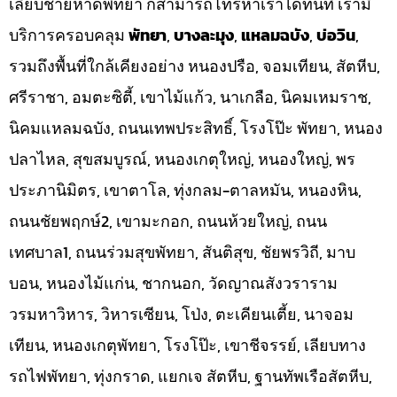
เลียบชายหาดพัทยา ก็สามารถโทรหาเราได้ทันที เรามี
บริการครอบคลุม
พัทยา
,
บางละมุง
,
แหลมฉบัง
,
บ่อวิน
,
รวมถึงพื้นที่ใกล้เคียงอย่าง หนองปรือ, จอมเทียน, สัตหีบ,
ศรีราชา, อมตะซิตี้, เขาไม้แก้ว, นาเกลือ, นิคมเหมราช,
นิคมแหลมฉบัง, ถนนเทพประสิทธิ์, โรงโป๊ะ พัทยา, หนอง
ปลาไหล, สุขสมบูรณ์, หนองเกตุใหญ่, หนองใหญ่, พร
ประภานิมิตร, เขาตาโล, ทุ่งกลม-ตาลหมัน, หนองหิน,
ถนนชัยพฤกษ์2, เขามะกอก, ถนนห้วยใหญ่, ถนน
เทศบาล1, ถนนร่วมสุขพัทยา, สันติสุข, ชัยพรวิถี, มาบ
บอน, หนองไม้แก่น, ชากนอก, วัดญาณสังวราราม
วรมหาวิหาร, วิหารเซียน, โป่ง, ตะเคียนเตี้ย, นาจอม
เทียน, หนองเกตุพัทยา, โรงโป๊ะ, เขาชีจรรย์, เลียบทาง
รถไฟพัทยา, ทุ่งกราด, แยกเจ สัตหีบ, ฐานทัพเรือสัตหีบ,