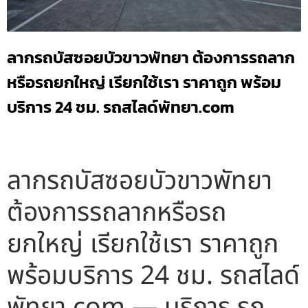
ลากรถบัสซอยบัวขาวพัทยา ต้องการรถลาก
หรือรถยกใหญ่ เรียกใช้เรา ราคาถูก พร้อม
บริการ 24 ชม. รถสไลด์พัทยา.com
ลากรถบัสซอยบัวขาวพัทยา
ต้องการรถลากหรือรถ
ยกใหญ่ เรียกใช้เรา ราคาถูก
พร้อมบริการ 24 ชม. รถสไลด์
พัทยา.com — บริการ รถ