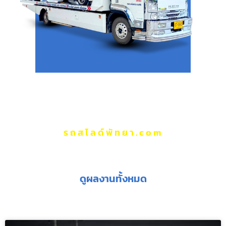
รถสไลด์พัทยา.com
ผลงานของเรา
ดูผลงานทั้งหมด