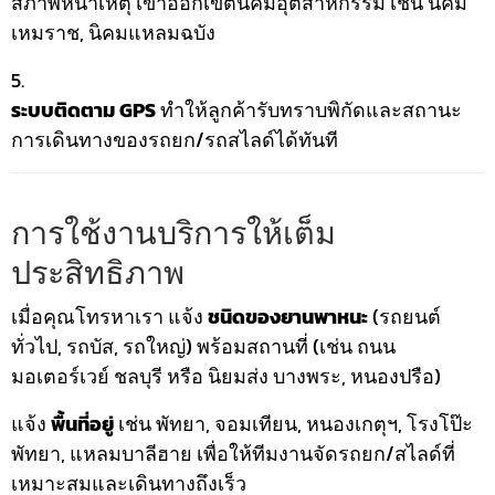
สภาพหน้าเหตุ เข้าออกเขตนิคมอุตสาหกรรม เช่น นิคม
เหมราช, นิคมแหลมฉบัง
ระบบติดตาม GPS
ทำให้ลูกค้ารับทราบพิกัดและสถานะ
การเดินทางของรถยก/รถสไลด์ได้ทันที
การใช้งานบริการให้เต็ม
ประสิทธิภาพ
เมื่อคุณโทรหาเรา แจ้ง
ชนิดของยานพาหนะ
(รถยนต์
ทั่วไป, รถบัส, รถใหญ่) พร้อมสถานที่ (เช่น ถนน
มอเตอร์เวย์ ชลบุรี หรือ นิยมส่ง บางพระ, หนองปรือ)
แจ้ง
พื้นที่อยู่
เช่น พัทยา, จอมเทียน, หนองเกตุฯ, โรงโป๊ะ
พัทยา, แหลมบาลีฮาย เพื่อให้ทีมงานจัดรถยก/สไลด์ที่
เหมาะสมและเดินทางถึงเร็ว