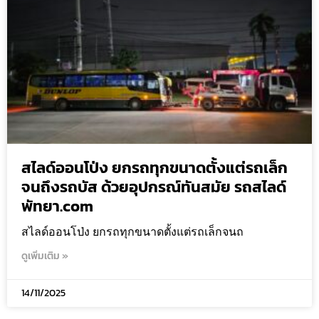
สไลด์ออนโป่ง ยกรถทุกขนาดตั้งแต่รถเล็ก
จนถึงรถบัส ด้วยอุปกรณ์ทันสมัย รถสไลด์
พัทยา.com
สไลด์ออนโป่ง ยกรถทุกขนาดตั้งแต่รถเล็กจนถ
ดูเพิ่มเติม »
14/11/2025