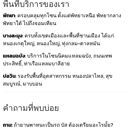
พื้นที่บริการของเรา
พัทยา
: ครอบคลุมทุกโซน ตั้งแต่พัทยาเหนือ พัทยากลาง
พัทยาใต้ ไปถึงจอมเทียน
บางละมุง
: ครบทั้งเขตเมืองและพื้นที่ชานเมือง ได้แก่
หนองเกตุใหญ่, หนองใหญ่, ทุ่งกลม-ตาลหมัน
แหลมฉบัง
: บริการในโซนนิคมแหลมฉบัง, ถนนเทพ
ประสิทธิ์, ท่าเรือแหลมบาลีฮาย
บ่อวิน
: รองรับพื้นที่อุตสาหกรรม หนองปลาไหล, สุข
สมบูรณ์, มาบบอน
คำถามที่พบบ่อย
ถาม:
ถ้ายานพาหนะเป็นรถ บัส ต้องเตรียมอะไรมั้ย?