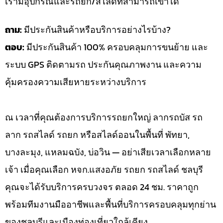
เรามีอุปกรณ์และรถยก/สไลด์ที่สามารถเข้าได้
ถาม:
มีประกันสินค้าหรือบริการอย่างไรบ้าง?
ตอบ:
มีประกันสินค้า 100% ครอบคลุมการขนย้าย และ
ระบบ GPS ติดตามรถ ประกันคุณภาพงาน และความ
คุ้มครองความเสียหายระหว่างบริการ
ณ เวลาที่คุณต้องการบริการรถยกใหญ่ ลากรถบัส รถ
ลาก รถสไลด์ รถยก หรือสไลด์ออนในพื้นที่ พัทยา,
บางละมุง, แหลมฉบัง, บ่อวิน — อย่าเสียเวลาเลือกหลาย
เจ้า เมื่อคุณเลือก หจก.แสงอภัย รถยก รถสไลด์ ชลบุรี
คุณจะได้รับบริการครบวงจร ตลอด 24 ชม. ราคาถูก
พร้อมทีมงานมืออาชีพและพื้นที่บริการครอบคลุมทุกย่าน
ของชลบุรีและเมืองท่องเที่ยวใกล้เคียง