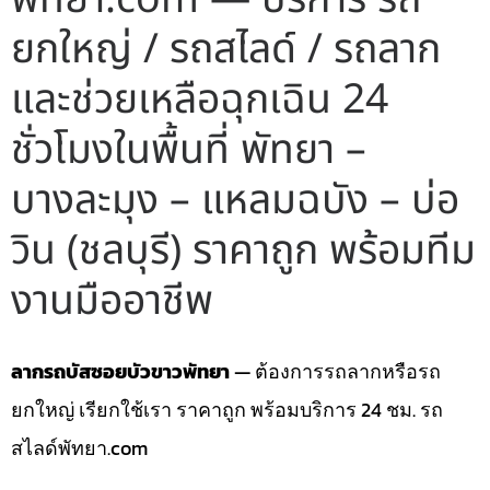
ยกใหญ่ / รถสไลด์ / รถลาก
และช่วยเหลือฉุกเฉิน 24
ชั่วโมงในพื้นที่ พัทยา –
บางละมุง – แหลมฉบัง – บ่อ
วิน (ชลบุรี) ราคาถูก พร้อมทีม
งานมืออาชีพ
ลากรถบัสซอยบัวขาวพัทยา
— ต้องการรถลากหรือรถ
ยกใหญ่ เรียกใช้เรา ราคาถูก พร้อมบริการ 24 ชม. รถ
สไลด์พัทยา.com