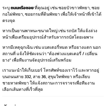
ระบุ
ถนนหรือซอย
ที่คุณอยู่ เช่น ซอยบัวขาวพัทยา, ซอย
กอไผ่พัทยา, ซอยกรมที่ดินพัทยา เพื่อให้เจ้าหน้าที่เข้าได้
ตรงจุด
หากเป็นยานพาหนะขนาดใหญ่ เช่น รถบัส ให้แจ้งล่วง
หน้าเพื่อเตรียมอุปกรณ์สำหรับลากรถบัสโดยเฉพาะ
หากมีเหตุฉุกเฉิน เช่น แบตเตอรี่หมด หรือยางแตก นอก
สถานที่ แจ้งให้ชัดเจนว่า “ต้องพ่วงแบตเตอรี่ / เปลี่ยน
ยาง” เพื่อทีมงานจัดอุปกรณ์เสริมพร้อม
เราแนะนำให้เก็บเบอร์ โทรศัพท์ของเราไว้ และหากอยู่
บนถนนสาย 332, สาย 36, สุขุมวิทพัทยา หรือเลียบ
ชายหาดพัทยา ให้แจ้งสถานะการจราจรเพื่อทีมงาน
เลือกเส้นทางที่เร็วที่สุด