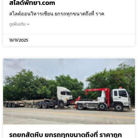
สไลด์พัทยา.com
สไลด์ออนวิหารเซียน ยกรถทุกขนาดถึงที่ ราค
ดูเพิ่มเติม »
13/11/2025
รถยกสัตหีบ ยกรถทุกขนาดถึงที่ ราคาถูก