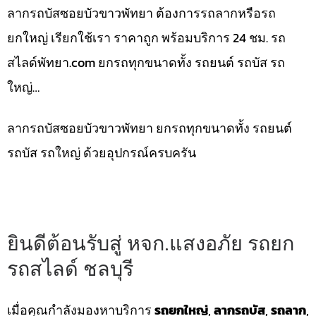
ลากรถบัสซอยบัวขาวพัทยา ต้องการรถลากหรือรถ
ยกใหญ่ เรียกใช้เรา ราคาถูก พร้อมบริการ 24 ชม. รถ
สไลด์พัทยา.com ยกรถทุกขนาดทั้ง รถยนต์ รถบัส รถ
ใหญ่…
ลากรถบัสซอยบัวขาวพัทยา ยกรถทุกขนาดทั้ง รถยนต์
รถบัส รถใหญ่ ด้วยอุปกรณ์ครบครัน
ยินดีต้อนรับสู่ หจก.แสงอภัย รถยก
รถสไลด์ ชลบุรี
เมื่อคุณกำลังมองหาบริการ
รถยกใหญ่
,
ลากรถบัส
,
รถลาก
,