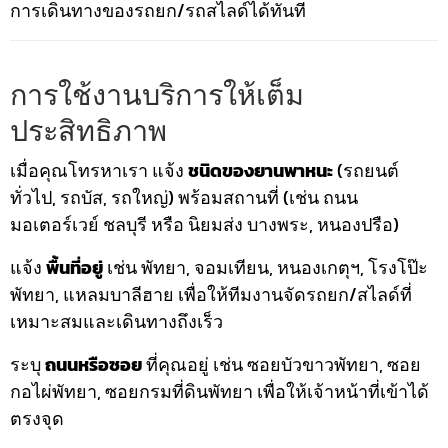
การเดินทางของรถยก/รถสไลด์ได้ทันที
การใช้งานบริการให้เต็ม
ประสิทธิภาพ
เมื่อคุณโทรหาเรา แจ้ง
ชนิดของยานพาหนะ
(รถยนต์
ทั่วไป, รถบัส, รถใหญ่) พร้อมสถานที่ (เช่น ถนน
มอเตอร์เวย์ ชลบุรี หรือ นิยมส่ง บางพระ, หนองปรือ)
แจ้ง
พื้นที่อยู่
เช่น พัทยา, จอมเทียน, หนองเกตุฯ, โรงโป๊ะ
พัทยา, แหลมบาลีฮาย เพื่อให้ทีมงานจัดรถยก/สไลด์ที่
เหมาะสมและเดินทางถึงเร็ว
ระบุ
ถนนหรือซอย
ที่คุณอยู่ เช่น ซอยบัวขาวพัทยา, ซอย
กอไผ่พัทยา, ซอยกรมที่ดินพัทยา เพื่อให้เจ้าหน้าที่เข้าได้
ตรงจุด