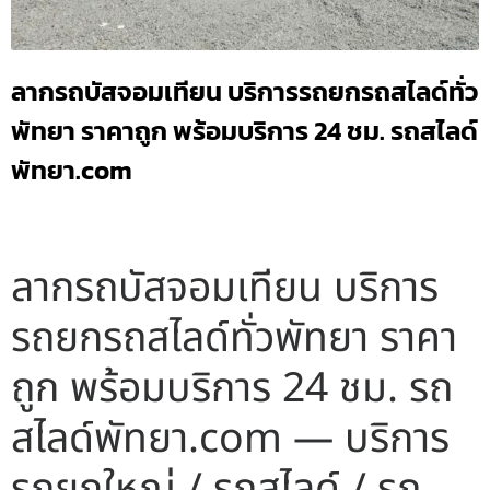
ลากรถบัสจอมเทียน บริการรถยกรถสไลด์ทั่ว
พัทยา ราคาถูก พร้อมบริการ 24 ชม. รถสไลด์
พัทยา.com
ลากรถบัสจอมเทียน บริการ
รถยกรถสไลด์ทั่วพัทยา ราคา
ถูก พร้อมบริการ 24 ชม. รถ
สไลด์พัทยา.com — บริการ
รถยกใหญ่ / รถสไลด์ / รถ