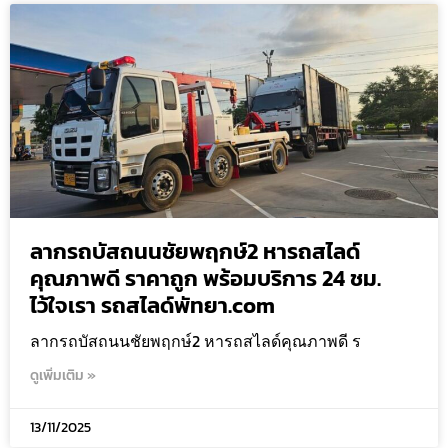
ลากรถบัสถนนชัยพฤกษ์2 หารถสไลด์
คุณภาพดี ราคาถูก พร้อมบริการ 24 ชม.
ไว้ใจเรา รถสไลด์พัทยา.com
ลากรถบัสถนนชัยพฤกษ์2 หารถสไลด์คุณภาพดี ร
ดูเพิ่มเติม »
13/11/2025