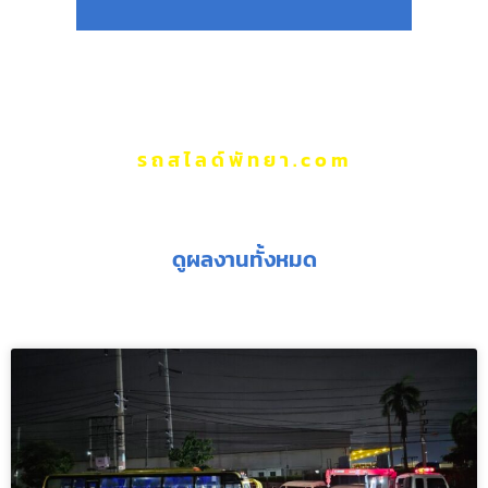
รถสไลด์พัทยา.com
ผลงานของเรา
ดูผลงานทั้งหมด