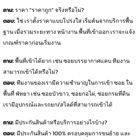
ถาม:
ราคา “ราคาถูก” จริงหรือไม่?
ตอบ:
ใช่ เราตั้งราคาแบบโปร่งใส เริ่มต้นจากบริการพื้น
ฐาน เมื่อรวมระยะทาง หน้างาน พื้นที่เข้าออก เราจะแจ้ง
เกณฑ์ราคาก่อนเริ่มงาน
ถาม:
พื้นที่เข้าได้ยาก เช่น ซอยบรรยากาศแคบ ทีมงาน
สามารถเข้าได้หรือไม่?
ตอบ:
ทีมงานของเรามีความชำนาญในการเข้า ซอย ใน
พื้นที่ พัทยา เช่น ซอยบัวขาว, ซอยกอไผ่, ซอยกรมที่ดิน
เรามีอุปกรณ์และรถยก/สไลด์ที่สามารถเข้าได้
ถาม:
มีประกันสินค้าหรือบริการอย่างไรบ้าง?
ตอบ:
มีประกันสินค้า 100% ครอบคลุมการขนย้าย และ