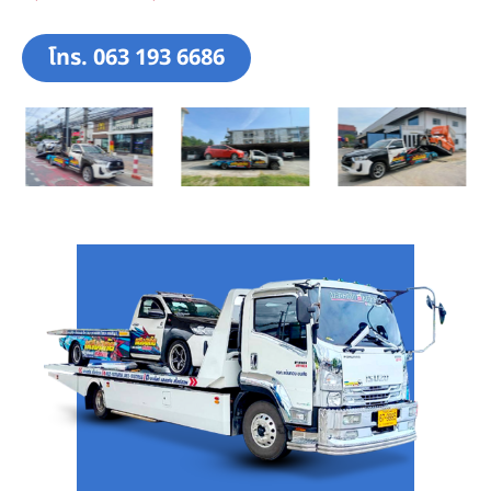
โทร. 063 193 6686