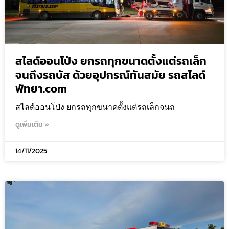
สไลด์ออนโป่ง ยกรถทุกขนาดตั้งแต่รถเล็ก
จนถึงรถบัส ด้วยอุปกรณ์ทันสมัย รถสไลด์
พัทยา.com
สไลด์ออนโป่ง ยกรถทุกขนาดตั้งแต่รถเล็กจนถ
ดูเพิ่มเติม »
14/11/2025