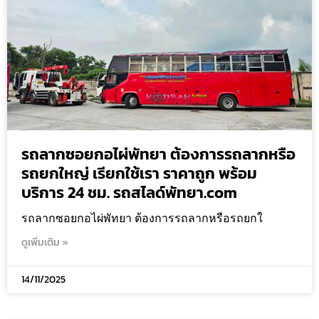
รถลากซอยกอไผ่พัทยา ต้องการรถลากหรือ
รถยกใหญ่ เรียกใช้เรา ราคาถูก พร้อม
บริการ 24 ชม. รถสไลด์พัทยา.com
รถลากซอยกอไผ่พัทยา ต้องการรถลากหรือรถยกใ
ดูเพิ่มเติม »
14/11/2025