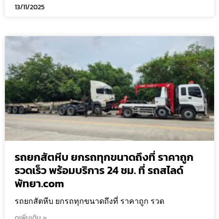
13/11/2025
รถยกสัตหีบ ยกรถทุกขนาดถึงที่ ราคาถูก
รวดเร็ว พร้อมบริการ 24 ชม. ที่ รถสไลด์
พัทยา.com
รถยกสัตหีบ ยกรถทุกขนาดถึงที่ ราคาถูก รวด
ดูเพิ่มเติม »