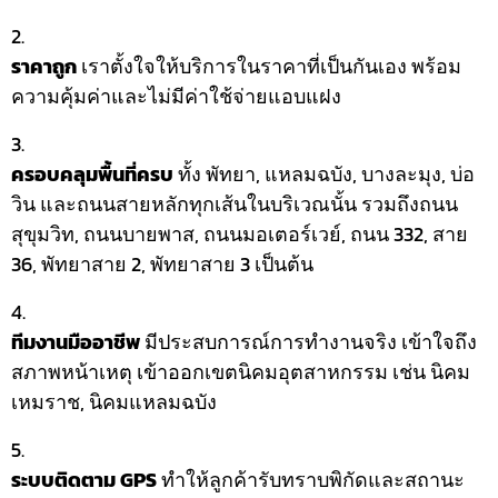
ราคาถูก
เราตั้งใจให้บริการในราคาที่เป็นกันเอง พร้อม
ความคุ้มค่าและไม่มีค่าใช้จ่ายแอบแฝง
ครอบคลุมพื้นที่ครบ
ทั้ง พัทยา, แหลมฉบัง, บางละมุง, บ่อ
วิน และถนนสายหลักทุกเส้นในบริเวณนั้น รวมถึงถนน
สุขุมวิท, ถนนบายพาส, ถนนมอเตอร์เวย์, ถนน 332, สาย
36, พัทยาสาย 2, พัทยาสาย 3 เป็นต้น
ทีมงานมืออาชีพ
มีประสบการณ์การทำงานจริง เข้าใจถึง
สภาพหน้าเหตุ เข้าออกเขตนิคมอุตสาหกรรม เช่น นิคม
เหมราช, นิคมแหลมฉบัง
ระบบติดตาม GPS
ทำให้ลูกค้ารับทราบพิกัดและสถานะ