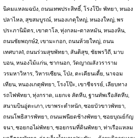
นิคมแหลมฉบัง, ถนนเทพประสิทธิ์, โรงโป๊ะ พัทยา, หนอง
ปลาไหล, สุขสมบูรณ์, หนองเกตุใหญ่, หนองใหญ่, พร
ประภานิมิตร, เขาตาโล, ทุ่งกลม-ตาลหมัน, หนองหิน,
ถนนชัยพฤกษ์2, เขามะกอก, ถนนห้วยใหญ่, ถนน
เทศบาล1, ถนนร่วมสุขพัทยา, สันติสุข, ชัยพรวิถี, มาบ
บอน, หนองไม้แก่น, ชากนอก, วัดญาณสังวราราม
วรมหาวิหาร, วิหารเซียน, โป่ง, ตะเคียนเตี้ย, นาจอม
เทียน, หนองเกตุพัทยา, โรงโป๊ะ, เขาชีจรรย์, เลียบทาง
รถไฟพัทยา, ทุ่งกราด, แยกเจ สัตหีบ, ฐานทัพเรือสัตหีบ,
สนามบินอู่ตะเภา, เขาพระตำหนัก, ซอยบัวขาวพัทยา,
ถนนโพธิสารพัทยา, ถนนเพนียดช้างพัทยา, ซอยบุณย์กัญ
จนา, ซอยกอไผ่พัทยา, ซอยกรมที่ดินพัทยา, ท่าเรือแหลม