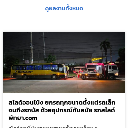
ดูผลงานทั้งหมด
สไลด์ออนโป่ง ยกรถทุกขนาดตั้งแต่รถเล็ก
จนถึงรถบัส ด้วยอุปกรณ์ทันสมัย รถสไลด์
พัทยา.com