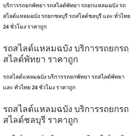
บริการรถยกพัทยา รถสไลด์พัทยา รถยกแหลมฉบัง รถ
สไลด์แหลมฉบัง รถยกชลบุรี รถสไลด์ชลบุรี และ ทั่วไทย
24 ชั่วโมง ราคาถูก
รถ​สไลด์​​แหลม​ฉ​บัง​ บริการรถยกรถ
สไลด์พัทยา ราคาถูก
รถ​สไลด์​​แหลม​ฉ​บัง​ บริการรถยกพัทยา รถสไลด์พัทยา
และ ทั่วไทย 24 ชั่วโมง ราคาถูก
รถ​สไลด์​​แหลม​ฉ​บัง​ บริการรถยกรถ
สไลด์ชลบุรี ราคาถูก