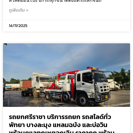
สไลด์ออนโป่ง ยกรถทุกขนาดตั้งแต่รถเล็กจนถ
ดูเพิ่มเติม »
14/11/2025
รถยกศรีราชา บริการรถยก รถสไลด์ทั่ว
พัทยา บางละมุง แหลมฉบัง และบ่อวิน
พร้อมดูแลทุกเหตุฉุกเฉิน ราคาถูก พร้อม