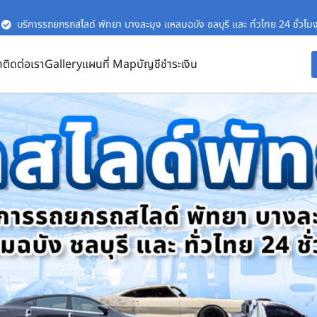
บริการรถยกรถสไลด์ พัทยา บางละมุง แหลมฉบัง ชลบุรี และ ทั่วไทย 24 ชั่วโม
า
ติดต่อเรา
Gallery
แผนที่ Map
บัญชีชำระเงิน