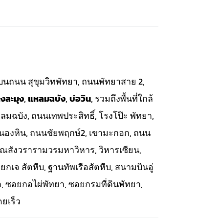
่บนถนน สุขุมวิทพัทยา, ถนนพัทยาสาย 2,
งละมุง
,
แหลมฉบัง
,
บ่อวิน
, รวมถึงพื้นที่ใกล้
หลมฉบัง, ถนนเทพประสิทธิ์, โรงโป๊ะ พัทยา,
หนองหิน, ถนนชัยพฤกษ์2, เขามะกอก, ถนน
ญาณสังวรารามวรมหาวิหาร, วิหารเซียน,
ยกเจ สัตหีบ, ฐานทัพเรือสัตหีบ, สนามบินอู่
 ซอยกอไผ่พัทยา, ซอยกรมที่ดินพัทยา,
ดยเร็ว