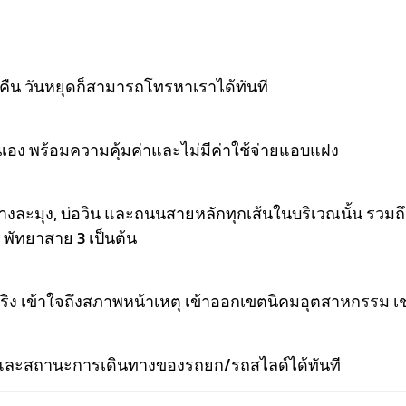
คืน วันหยุดก็สามารถโทรหาเราได้ทันที
ันเอง พร้อมความคุ้มค่าและไม่มีค่าใช้จ่ายแอบแฝง
 บางละมุง, บ่อวิน และถนนสายหลักทุกเส้นในบริเวณนั้น รวม
 พัทยาสาย 3 เป็นต้น
ง เข้าใจถึงสภาพหน้าเหตุ เข้าออกเขตนิคมอุตสาหกรรม เ
ดและสถานะการเดินทางของรถยก/รถสไลด์ได้ทันที