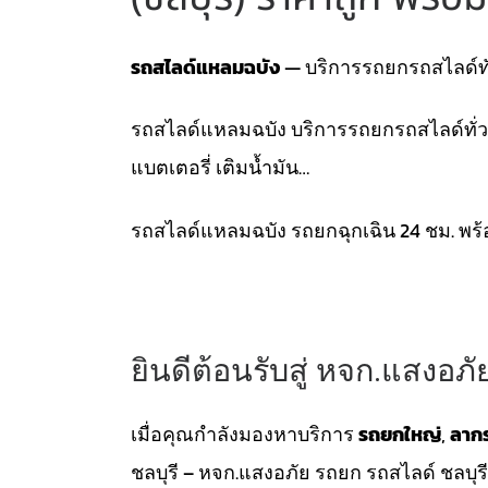
รถสไลด์แหลมฉบัง
— บริการรถยกรถสไลด์ทั่
รถสไลด์แหลมฉบัง บริการรถยกรถสไลด์ทั่วพ
แบตเตอรี่ เติมน้ำมัน…
รถสไลด์แหลมฉบัง รถยกฉุกเฉิน 24 ชม. พร้อ
ยินดีต้อนรับสู่ หจก.แสงอภ
เมื่อคุณกำลังมองหาบริการ
รถยกใหญ่
,
ลาก
ชลบุรี – หจก.แสงอภัย รถยก รถสไลด์ ชลบุร