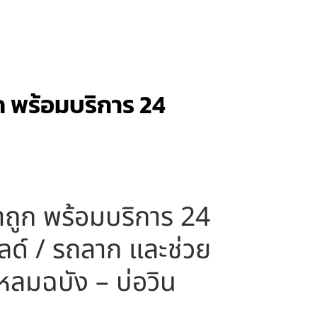
ก พร้อมบริการ 24
ถูก พร้อมบริการ 24
ด์ / รถลาก และช่วย
แหลมฉบัง – บ่อวิน