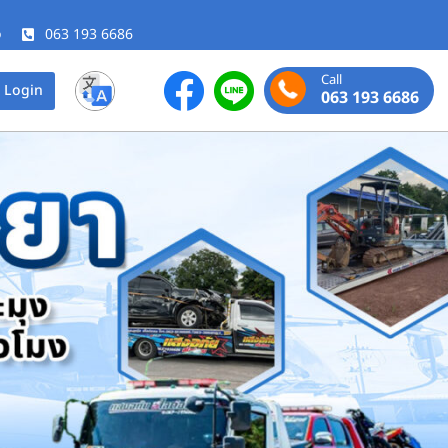
ง
063 193 6686
Call
Login
063 193 6686