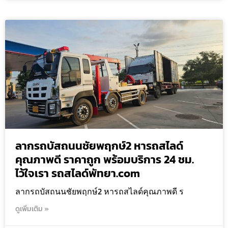
ลากรถบัสถนนชัยพฤกษ์2 หารถสไลด์
คุณภาพดี ราคาถูก พร้อมบริการ 24 ชม.
ไว้ใจเรา รถสไลด์พัทยา.com
ลากรถบัสถนนชัยพฤกษ์2 หารถสไลด์คุณภาพดี ร
ดูเพิ่มเติม »