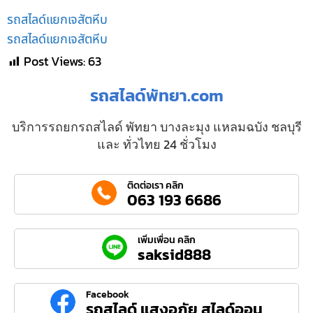
รถสไลด์แยกเจสัตหีบ
รถสไลด์แยกเจสัตหีบ
Post Views:
63
รถสไลด์พัทยา.com
บริการรถยกรถสไลด์ พัทยา บางละมุง แหลมฉบัง ชลบุรี
และ ทั่วไทย 24 ชั่วโมง
ติดต่อเรา คลิก
063 193 6686
เพิ่มเพื่อน คลิก
saksid888
Facebook
รถสไลด์ แสงอภัย สไลด์ออน