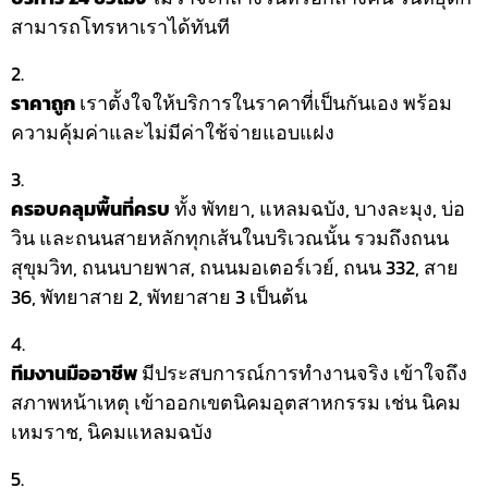
สามารถโทรหาเราได้ทันที
ราคาถูก
เราตั้งใจให้บริการในราคาที่เป็นกันเอง พร้อม
ความคุ้มค่าและไม่มีค่าใช้จ่ายแอบแฝง
ครอบคลุมพื้นที่ครบ
ทั้ง พัทยา, แหลมฉบัง, บางละมุง, บ่อ
วิน และถนนสายหลักทุกเส้นในบริเวณนั้น รวมถึงถนน
สุขุมวิท, ถนนบายพาส, ถนนมอเตอร์เวย์, ถนน 332, สาย
36, พัทยาสาย 2, พัทยาสาย 3 เป็นต้น
ทีมงานมืออาชีพ
มีประสบการณ์การทำงานจริง เข้าใจถึง
สภาพหน้าเหตุ เข้าออกเขตนิคมอุตสาหกรรม เช่น นิคม
เหมราช, นิคมแหลมฉบัง