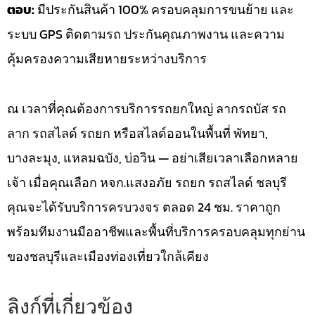
ตอบ:
มีประกันสินค้า 100% ครอบคลุมการขนย้าย และ
ระบบ GPS ติดตามรถ ประกันคุณภาพงาน และความ
คุ้มครองความเสียหายระหว่างบริการ
ณ เวลาที่คุณต้องการบริการรถยกใหญ่ ลากรถบัส รถ
ลาก รถสไลด์ รถยก หรือสไลด์ออนในพื้นที่ พัทยา,
บางละมุง, แหลมฉบัง, บ่อวิน — อย่าเสียเวลาเลือกหลาย
เจ้า เมื่อคุณเลือก หจก.แสงอภัย รถยก รถสไลด์ ชลบุรี
คุณจะได้รับบริการครบวงจร ตลอด 24 ชม. ราคาถูก
พร้อมทีมงานมืออาชีพและพื้นที่บริการครอบคลุมทุกย่าน
ของชลบุรีและเมืองท่องเที่ยวใกล้เคียง
ลิงก์ที่เกี่ยวข้อง