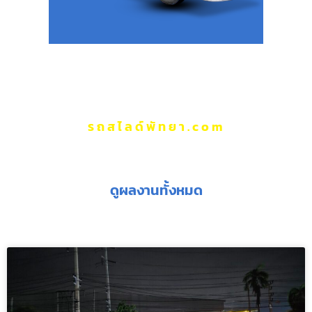
รถสไลด์พัทยา.com
ผลงานของเรา
ดูผลงานทั้งหมด