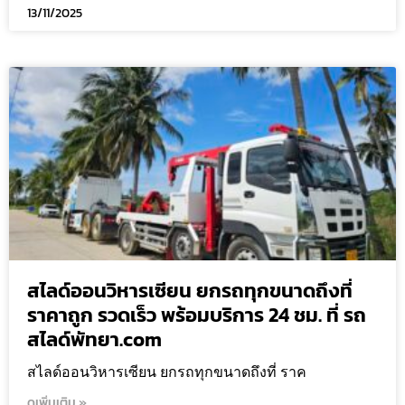
13/11/2025
สไลด์ออนวิหารเซียน ยกรถทุกขนาดถึงที่
ราคาถูก รวดเร็ว พร้อมบริการ 24 ชม. ที่ รถ
สไลด์พัทยา.com
สไลด์ออนวิหารเซียน ยกรถทุกขนาดถึงที่ ราค
ดูเพิ่มเติม »