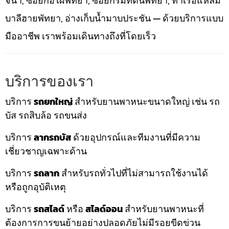
จนา, ซอยกอไผ่พัทยา, ซอยกรมที่ดินพัทยา, ท่าเรือแหลม
บาลีฮายพัทยา, อ่างเก็บน้ำมาบประชัน — ด้วยบริการแบบ
มืออาชีพ เราพร้อมเดินทางถึงที่โดยเร็ว
บริการของเรา
บริการ
รถยกใหญ่
สำหรับยานพาหนะขนาดใหญ่ เช่น รถ
บัส รถสิบล้อ รถขนส่ง
บริการ
ลากรถบัส
ด้วยอุปกรณ์และทีมงานที่มีความ
เชี่ยวชาญเฉพาะด้าน
บริการ
รถลาก
สำหรับรถทั่วไปที่ไม่สามารถใช้งานได้
หรือถูกอุบัติเหตุ
บริการ
รถสไลด์
หรือ
สไลด์ออน
สำหรับยานพาหนะที่
ต้องการการขนย้ายอย่างปลอดภัยไม่มีรอยขีดข่วน