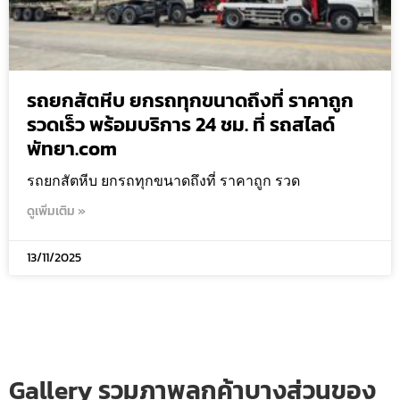
รถยกสัตหีบ ยกรถทุกขนาดถึงที่ ราคาถูก
รวดเร็ว พร้อมบริการ 24 ชม. ที่ รถสไลด์
พัทยา.com
รถยกสัตหีบ ยกรถทุกขนาดถึงที่ ราคาถูก รวด
ดูเพิ่มเติม »
13/11/2025
Gallery รวมภาพลูกค้าบางส่วนของ