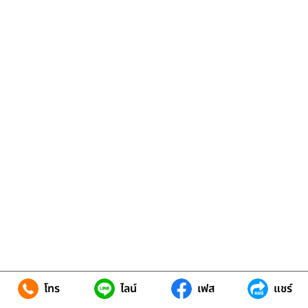
โทร
ไลน์
เฟส
แชร์