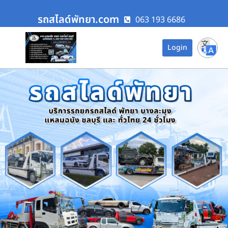
รถสไลด์พัทยา.com
063 193 6686
Login