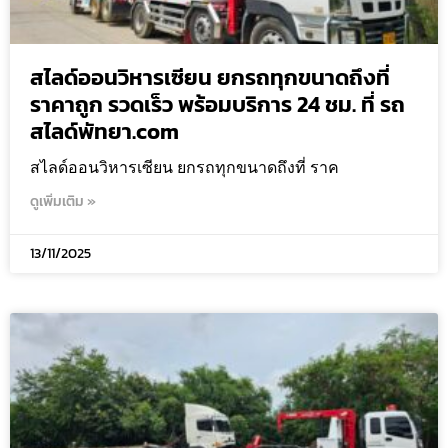
สไลด์ออนวิหารเซียน ยกรถทุกขนาดถึงที่
ราคาถูก รวดเร็ว พร้อมบริการ 24 ชม. ที่ รถ
สไลด์พัทยา.com
สไลด์ออนวิหารเซียน ยกรถทุกขนาดถึงที่ ราค
ดูเพิ่มเติม »
13/11/2025