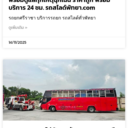
บริการ 24 ชม. รถสไลด์พัทยา.com
รถยกศรีราชา บริการรถยก รถสไลด์ทั่วพัทยา
ดูเพิ่มเติม »
14/11/2025