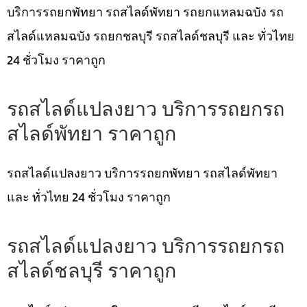
บริการรถยกพัทยา รถสไลด์พัทยา รถยกแหลมฉบัง รถ
สไลด์แหลมฉบัง รถยกชลบุรี รถสไลด์ชลบุรี และ ทั่วไทย
24 ชั่วโมง ราคาถูก
รถ​สไลด์​แปลงยาว บริการรถยกรถ
สไลด์พัทยา ราคาถูก
รถ​สไลด์​แปลงยาว บริการรถยกพัทยา รถสไลด์พัทยา
และ ทั่วไทย 24 ชั่วโมง ราคาถูก
รถ​สไลด์​แปลงยาว บริการรถยกรถ
สไลด์ชลบุรี ราคาถูก