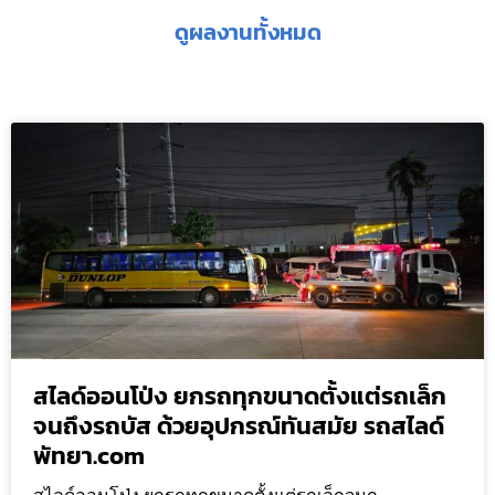
ดูผลงานทั้งหมด
สไลด์ออนโป่ง ยกรถทุกขนาดตั้งแต่รถเล็ก
จนถึงรถบัส ด้วยอุปกรณ์ทันสมัย รถสไลด์
พัทยา.com