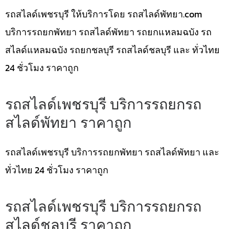
รถ​สไลด์​เพชรบุรี ให้บริการโดย รถสไลด์พัทยา.com
บริการรถยกพัทยา รถสไลด์พัทยา รถยกแหลมฉบัง รถ
สไลด์แหลมฉบัง รถยกชลบุรี รถสไลด์ชลบุรี และ ทั่วไทย
24 ชั่วโมง ราคาถูก
รถ​สไลด์​เพชรบุรี บริการรถยกรถ
สไลด์พัทยา ราคาถูก
รถ​สไลด์​เพชรบุรี บริการรถยกพัทยา รถสไลด์พัทยา และ
ทั่วไทย 24 ชั่วโมง ราคาถูก
รถ​สไลด์​เพชรบุรี บริการรถยกรถ
สไลด์ชลบุรี ราคาถูก