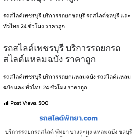
รถ​สไลด์​เพชรบุรี บริการรถยกชลบุรี รถสไลด์ชลบุรี และ
ทั่วไทย 24 ชั่วโมง ราคาถูก
รถ​สไลด์​เพชรบุรี บริการรถยกรถ
สไลด์แหลมฉบัง ราคาถูก
รถ​สไลด์​เพชรบุรี บริการรถยกแหลมฉบัง รถสไลด์แหลม
ฉบัง และ ทั่วไทย 24 ชั่วโมง ราคาถูก
Post Views:
500
รถสไลด์พัทยา.com
บริการรถยกรถสไลด์ พัทยา บางละมุง แหลมฉบัง ชลบุรี