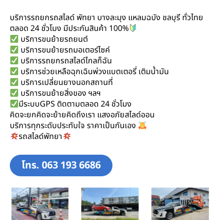
บริการรถยกรถสไลด์ พัทยา บางละมุง แหลมฉบัง ชลบุรี ทั่วไทย
ตลอด 24 ชั่วโมง มีประกันสินค้า 100%
บริการขนย้ายรถยนต์
บริการขนย้ายรถมอเตอร์ไซค์
บริการรถยกรถสไลด์ไกลก็ฉัน
บริการช่วยเหลือฉุกเฉินพ่วงแบตเตอรี่ เติมน้ำมัน
บริการเปลี่ยนยางนอกสถานที่
บริการขนย้ายสิ่งของ ฯลฯ
มีระบบGPS ติดตามตลอด 24 ชั่วโมง
คิดจะยกคิดจะย้ายคิดถึงเรา แสงอภัยสไลด์ออน
บริการทุกระดับประทับใจ ราคาเป็นกันเอง
รถสไลด์พัทยา
โทร. 063 193 6686