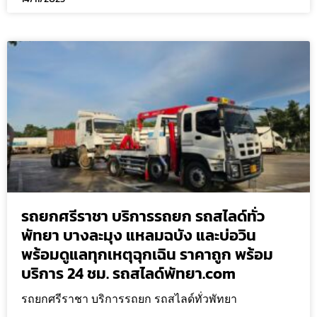
รถยกศรีราชา บริการรถยก รถสไลด์ทั่ว
พัทยา บางละมุง แหลมฉบัง และบ่อวิน
พร้อมดูแลทุกเหตุฉุกเฉิน ราคาถูก พร้อม
บริการ 24 ชม. รถสไลด์พัทยา.com
รถยกศรีราชา บริการรถยก รถสไลด์ทั่วพัทยา