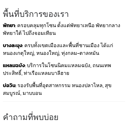
พื้นที่บริการของเรา
พัทยา
: ครอบคลุมทุกโซน ตั้งแต่พัทยาเหนือ พัทยากลาง
พัทยาใต้ ไปถึงจอมเทียน
บางละมุง
: ครบทั้งเขตเมืองและพื้นที่ชานเมือง ได้แก่
หนองเกตุใหญ่, หนองใหญ่, ทุ่งกลม-ตาลหมัน
แหลมฉบัง
: บริการในโซนนิคมแหลมฉบัง, ถนนเทพ
ประสิทธิ์, ท่าเรือแหลมบาลีฮาย
บ่อวิน
: รองรับพื้นที่อุตสาหกรรม หนองปลาไหล, สุข
สมบูรณ์, มาบบอน
คำถามที่พบบ่อย