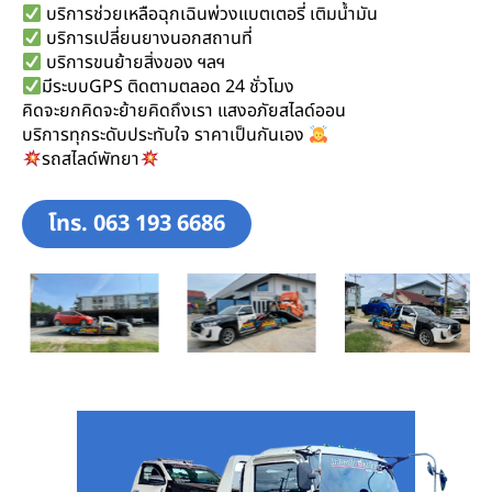
บริการช่วยเหลือฉุกเฉินพ่วงแบตเตอรี่ เติมน้ำมัน
บริการเปลี่ยนยางนอกสถานที่
บริการขนย้ายสิ่งของ ฯลฯ
มีระบบGPS ติดตามตลอด 24 ชั่วโมง
คิดจะยกคิดจะย้ายคิดถึงเรา แสงอภัยสไลด์ออน
บริการทุกระดับประทับใจ ราคาเป็นกันเอง
รถสไลด์พัทยา
โทร. 063 193 6686