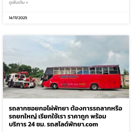
ดูเพิ่มเติม »
14/11/2025
รถลากซอยกอไผ่พัทยา ต้องการรถลากหรือ
รถยกใหญ่ เรียกใช้เรา ราคาถูก พร้อม
บริการ 24 ชม. รถสไลด์พัทยา.com