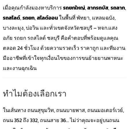
เมื่อคุณกำลังมองหาบริการ
รถยกใหญ่
,
ลากรถบัส
,
รถลาก
,
รถสไลด์
,
รถยก
,
สไลด์ออน
ในพื้นที่ พัทยา, แหลมฉบัง,
บางละมุง, บ่อวิน และทั่วเขตจังหวัดชลบุรี – หจก.แสง
อภัย รถยก รถสไลด์ ชลบุรี คือคำตอบที่พร้อมดูแลคุณ
ตลอด 24 ชั่วโมง ด้วยความรวดเร็ว ราคาถูก และทีมงาน
มืออาชีพที่เข้าใจทุกเงื่อนไขของการขนย้ายยานพาหนะ
และงานฉุกเฉิน
ทำไมต้องเลือกเรา
ในเส้นทาง ถนนสุขุมวิท, ถนนบายพาส, ถนนมอเตอร์เวย์,
ถนน 352 ถึง 332, ถนนสาย 36… ไม่ว่าคุณจะอยู่บนถนน