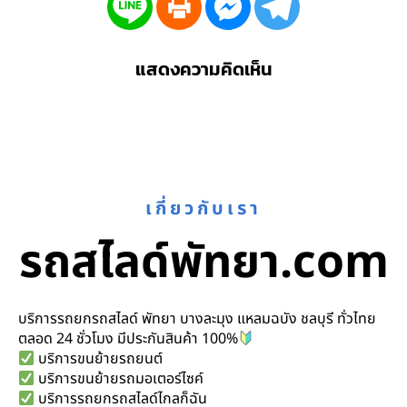
แสดงความคิดเห็น
เกี่ยวกับเรา
รถสไลด์พัทยา.com
บริการรถยกรถสไลด์ พัทยา บางละมุง แหลมฉบัง ชลบุรี ทั่วไทย
ตลอด 24 ชั่วโมง มีประกันสินค้า 100%
บริการขนย้ายรถยนต์
บริการขนย้ายรถมอเตอร์ไซค์
บริการรถยกรถสไลด์ไกลก็ฉัน