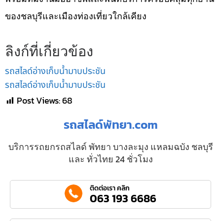
ของชลบุรีและเมืองท่องเที่ยวใกล้เคียง
ลิงก์ที่เกี่ยวข้อง
รถสไลด์อ่างเก็บน้ำมาบประชัน
รถสไลด์อ่างเก็บน้ำมาบประชัน
Post Views:
68
รถสไลด์พัทยา.com
บริการรถยกรถสไลด์ พัทยา บางละมุง แหลมฉบัง ชลบุรี
และ ทั่วไทย 24 ชั่วโมง
ติดต่อเรา คลิก
063 193 6686