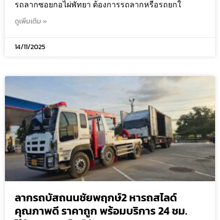
รถลากซอยกอไผ่พัทยา ต้องการรถลากหรือรถยกใ
ดูเพิ่มเติม »
14/11/2025
ลากรถบัสถนนชัยพฤกษ์2 หารถสไลด์
คุณภาพดี ราคาถูก พร้อมบริการ 24 ชม.