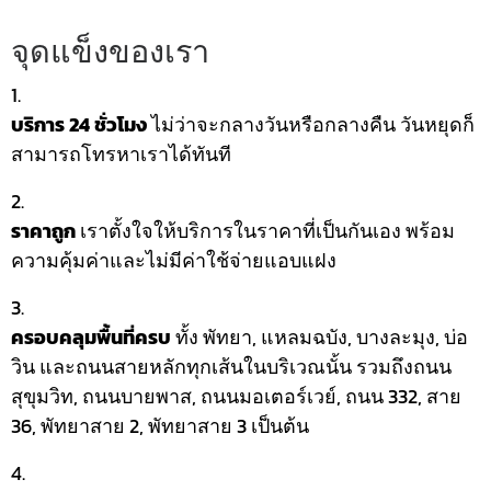
จุดแข็งของเรา
บริการ 24 ชั่วโมง
ไม่ว่าจะกลางวันหรือกลางคืน วันหยุดก็
สามารถโทรหาเราได้ทันที
ราคาถูก
เราตั้งใจให้บริการในราคาที่เป็นกันเอง พร้อม
ความคุ้มค่าและไม่มีค่าใช้จ่ายแอบแฝง
ครอบคลุมพื้นที่ครบ
ทั้ง พัทยา, แหลมฉบัง, บางละมุง, บ่อ
วิน และถนนสายหลักทุกเส้นในบริเวณนั้น รวมถึงถนน
สุขุมวิท, ถนนบายพาส, ถนนมอเตอร์เวย์, ถนน 332, สาย
36, พัทยาสาย 2, พัทยาสาย 3 เป็นต้น