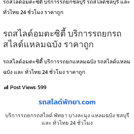
รถ​สไลด์​อมตะซิตี้ บริการรถยกชลบุรี รถสไลด์ชลบุรี และ
ทั่วไทย 24 ชั่วโมง ราคาถูก
รถ​สไลด์​อมตะซิตี้ บริการรถยกรถ
สไลด์แหลมฉบัง ราคาถูก
รถ​สไลด์​อมตะซิตี้ บริการรถยกแหลมฉบัง รถสไลด์แหลม
ฉบัง และ ทั่วไทย 24 ชั่วโมง ราคาถูก
Post Views:
599
รถสไลด์พัทยา.com
บริการรถยกรถสไลด์ พัทยา บางละมุง แหลมฉบัง ชลบุรี
และ ทั่วไทย 24 ชั่วโมง