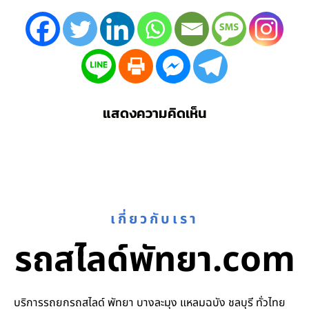
แสดงความคิดเห็น
เกี่ยวกับเรา
รถสไลด์พัทยา.com
บริการรถยกรถสไลด์ พัทยา บางละมุง แหลมฉบัง ชลบุรี ทั่วไทย