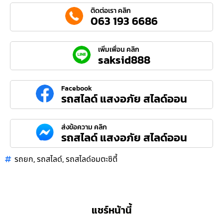
ติดต่อเรา คลิก
063 193 6686
เพิ่มเพื่อน คลิก
saksid888
Facebook
รถสไลด์ แสงอภัย สไลด์ออน
ส่งข้อความ คลิก
รถสไลด์ แสงอภัย สไลด์ออน
,
,
รถยก
รถสไลด์
รถ​สไลด์​อมตะซิตี้
แชร์หน้านี้