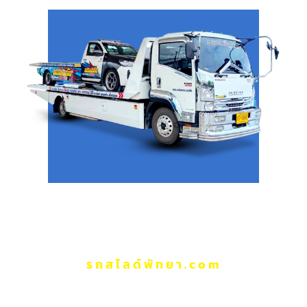
รถสไลด์พัทยา.com
ผลงานของเรา