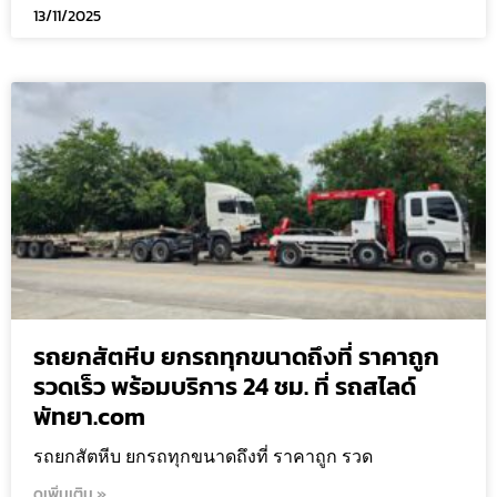
13/11/2025
รถยกสัตหีบ ยกรถทุกขนาดถึงที่ ราคาถูก
รวดเร็ว พร้อมบริการ 24 ชม. ที่ รถสไลด์
พัทยา.com
รถยกสัตหีบ ยกรถทุกขนาดถึงที่ ราคาถูก รวด
ดูเพิ่มเติม »