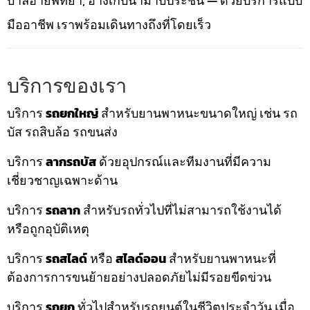
บาลีฮายพัทยา, อ่างเก็บน้ำมาบประชัน — ด้วยบริการแบบ
มืออาชีพ เราพร้อมเดินทางถึงที่โดยเร็ว
บริการของเรา
บริการ
รถยกใหญ่
สำหรับยานพาหนะขนาดใหญ่ เช่น รถ
บัส รถสิบล้อ รถขนส่ง
บริการ
ลากรถบัส
ด้วยอุปกรณ์และทีมงานที่มีความ
เชี่ยวชาญเฉพาะด้าน
บริการ
รถลาก
สำหรับรถทั่วไปที่ไม่สามารถใช้งานได้
หรือถูกอุบัติเหตุ
บริการ
รถสไลด์
หรือ
สไลด์ออน
สำหรับยานพาหนะที่
ต้องการการขนย้ายอย่างปลอดภัยไม่มีรอยขีดข่วน
บริการ
รถยก
ทั่วไปสำหรับรถยนต์ในชีวิตประจำวัน เมื่อ