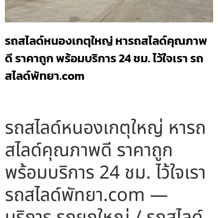
รถสไลด์หนองเกตุใหญ่ หารถสไลด์คุณภาพ
ดี ราคาถูก พร้อมบริการ 24 ชม. ไว้ใจเรา รถ
สไลด์พัทยา.com
รถสไลด์หนองเกตุใหญ่ หารถ
สไลด์คุณภาพดี ราคาถูก
พร้อมบริการ 24 ชม. ไว้ใจเรา
รถสไลด์พัทยา.com —
บริการ รถยกใหญ่ / รถสไลด์