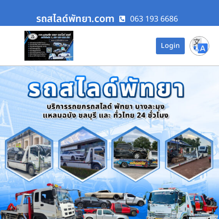
รถสไลด์พัทยา.com
063 193 6686
Login