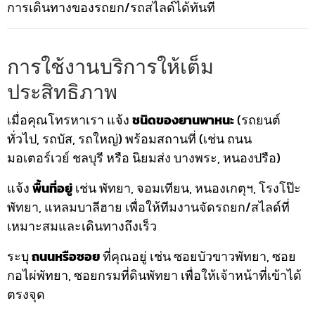
การเดินทางของรถยก/รถสไลด์ได้ทันที
การใช้งานบริการให้เต็ม
ประสิทธิภาพ
เมื่อคุณโทรหาเรา แจ้ง
ชนิดของยานพาหนะ
(รถยนต์
ทั่วไป, รถบัส, รถใหญ่) พร้อมสถานที่ (เช่น ถนน
มอเตอร์เวย์ ชลบุรี หรือ นิยมส่ง บางพระ, หนองปรือ)
แจ้ง
พื้นที่อยู่
เช่น พัทยา, จอมเทียน, หนองเกตุฯ, โรงโป๊ะ
พัทยา, แหลมบาลีฮาย เพื่อให้ทีมงานจัดรถยก/สไลด์ที่
เหมาะสมและเดินทางถึงเร็ว
ระบุ
ถนนหรือซอย
ที่คุณอยู่ เช่น ซอยบัวขาวพัทยา, ซอย
กอไผ่พัทยา, ซอยกรมที่ดินพัทยา เพื่อให้เจ้าหน้าที่เข้าได้
ตรงจุด