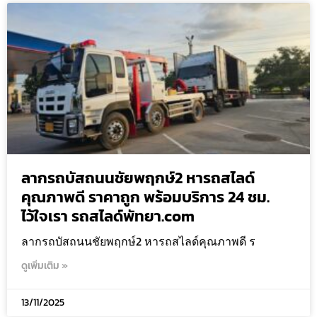
ลากรถบัสถนนชัยพฤกษ์2 หารถสไลด์
คุณภาพดี ราคาถูก พร้อมบริการ 24 ชม.
ไว้ใจเรา รถสไลด์พัทยา.com
ลากรถบัสถนนชัยพฤกษ์2 หารถสไลด์คุณภาพดี ร
ดูเพิ่มเติม »
13/11/2025