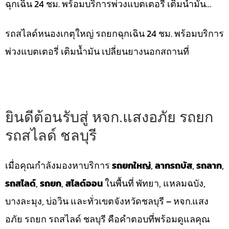
ฉุกเฉิน 24 ชม. พร้อมบริการพ่วงแบตเตอรี่ เติมน้ำมัน…
รถสไลด์หนองเกตุใหญ่ รถยกฉุกเฉิน 24 ชม. พร้อมบริการ
พ่วงแบตเตอรี่ เติมน้ำมัน เปลี่ยนยางนอกสถานที่
ยินดีต้อนรับสู่ หจก.แสงอภัย รถยก
รถสไลด์ ชลบุรี
เมื่อคุณกำลังมองหาบริการ
รถยกใหญ่
,
ลากรถบัส
,
รถลาก
,
รถสไลด์
,
รถยก
,
สไลด์ออน
ในพื้นที่ พัทยา, แหลมฉบัง,
บางละมุง, บ่อวิน และทั่วเขตจังหวัดชลบุรี – หจก.แสง
อภัย รถยก รถสไลด์ ชลบุรี คือคำตอบที่พร้อมดูแลคุณ