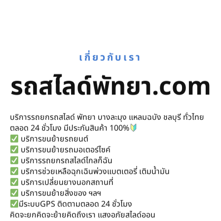
เกี่ยวกับเรา
รถสไลด์พัทยา.com
บริการรถยกรถสไลด์ พัทยา บางละมุง แหลมฉบัง ชลบุรี ทั่วไทย
ตลอด 24 ชั่วโมง มีประกันสินค้า 100%
บริการขนย้ายรถยนต์
บริการขนย้ายรถมอเตอร์ไซค์
บริการรถยกรถสไลด์ไกลก็ฉัน
บริการช่วยเหลือฉุกเฉินพ่วงแบตเตอรี่ เติมน้ำมัน
บริการเปลี่ยนยางนอกสถานที่
บริการขนย้ายสิ่งของ ฯลฯ
มีระบบGPS ติดตามตลอด 24 ชั่วโมง
คิดจะยกคิดจะย้ายคิดถึงเรา แสงอภัยสไลด์ออน
บริการทุกระดับประทับใจ ราคาเป็นกันเอง
รถสไลด์พัทยา