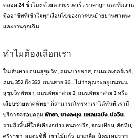
ตลอด 24 ชั่วโมง ด้วยความรวดเร็ว ราคาถูก และทีมงาน
มืออาชีพที่เข้าใจทุกเงื่อนไขของการขนย้ายยานพาหนะ
และงานฉุกเฉิน
ทำไมต้องเลือกเรา
ในเส้นทาง ถนนสุขุมวิท, ถนนบายพาส, ถนนมอเตอร์เวย์,
ถนน 352 ถึง 332, ถนนสาย 36… ไม่ว่าคุณจะอยู่บนถนน
สุขุมวิทพัทยา, ถนนพัทยาสาย 2, ถนนพัทยาสาย 3 หรือ
เลียบชายหาดพัทยา ก็สามารถโทรหาเราได้ทันที เรามี
บริการครอบคลุม
พัทยา
,
บางละมุง
,
แหลมฉบัง
,
บ่อวิน
,
รวมถึงพื้นที่ใกล้เคียงอย่าง หนองปรือ, จอมเทียน, สัตหีบ,
ศรีราชา, อมตะซิตี้, เขาไม้แก้ว, นาเกลือ, นิคมเหมราช,