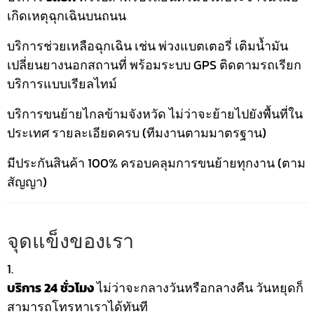
เกิดเหตุฉุกเฉินบนถนน
บริการช่วยเหลือฉุกเฉิน เช่น พ่วงแบตเตอรี่ เติมน้ำมัน
เปลี่ยนยางนอกสถานที่ พร้อมระบบ GPS ติดตามรถเรียก
บริการแบบเรียลไทม์
บริการขนย้ายไกลข้ามจังหวัด ไม่ว่าจะย้ายไปยังพื้นที่ใน
ประเทศ รายละเอียดครบ (ทีมงานตามมาตรฐาน)
มีประกันสินค้า 100% ครอบคลุมการขนย้ายทุกงาน (ตาม
สัญญา)
จุดแข็งของเรา
บริการ 24 ชั่วโมง
ไม่ว่าจะกลางวันหรือกลางคืน วันหยุดก็
สามารถโทรหาเราได้ทันที