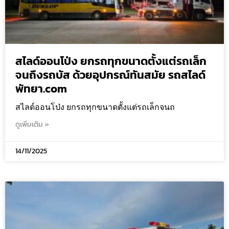
สไลด์ออนโป่ง ยกรถทุกขนาดตั้งแต่รถเล็ก
จนถึงรถบัส ด้วยอุปกรณ์ทันสมัย รถสไลด์
พัทยา.com
สไลด์ออนโป่ง ยกรถทุกขนาดตั้งแต่รถเล็กจนถ
ดูเพิ่มเติม »
14/11/2025