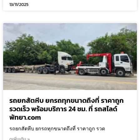
13/11/2025
รถยกสัตหีบ ยกรถทุกขนาดถึงที่ ราคาถูก
รวดเร็ว พร้อมบริการ 24 ชม. ที่ รถสไลด์
พัทยา.com
รถยกสัตหีบ ยกรถทุกขนาดถึงที่ ราคาถูก รวด
ดูเพิ่มเติม »