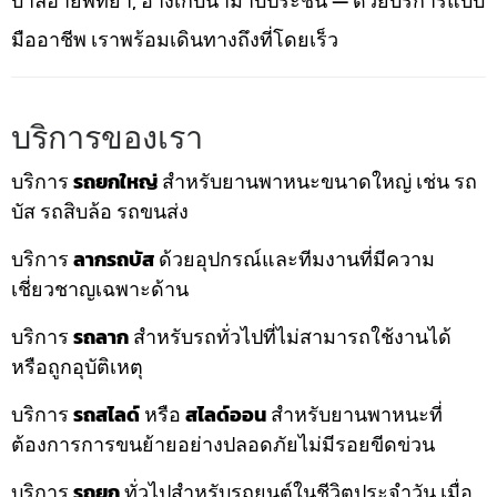
บาลีฮายพัทยา, อ่างเก็บน้ำมาบประชัน — ด้วยบริการแบบ
มืออาชีพ เราพร้อมเดินทางถึงที่โดยเร็ว
บริการของเรา
บริการ
รถยกใหญ่
สำหรับยานพาหนะขนาดใหญ่ เช่น รถ
บัส รถสิบล้อ รถขนส่ง
บริการ
ลากรถบัส
ด้วยอุปกรณ์และทีมงานที่มีความ
เชี่ยวชาญเฉพาะด้าน
บริการ
รถลาก
สำหรับรถทั่วไปที่ไม่สามารถใช้งานได้
หรือถูกอุบัติเหตุ
บริการ
รถสไลด์
หรือ
สไลด์ออน
สำหรับยานพาหนะที่
ต้องการการขนย้ายอย่างปลอดภัยไม่มีรอยขีดข่วน
บริการ
รถยก
ทั่วไปสำหรับรถยนต์ในชีวิตประจำวัน เมื่อ