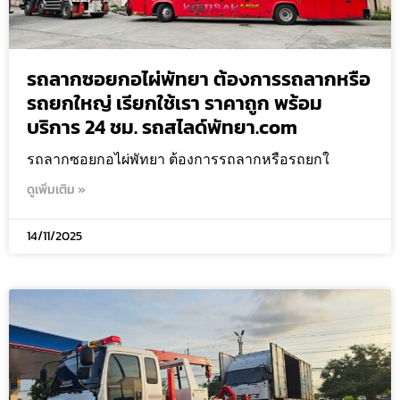
รถลากซอยกอไผ่พัทยา ต้องการรถลากหรือ
รถยกใหญ่ เรียกใช้เรา ราคาถูก พร้อม
บริการ 24 ชม. รถสไลด์พัทยา.com
รถลากซอยกอไผ่พัทยา ต้องการรถลากหรือรถยกใ
ดูเพิ่มเติม »
14/11/2025