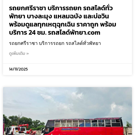
รถยกศรีราชา บริการรถยก รถสไลด์ทั่ว
พัทยา บางละมุง แหลมฉบัง และบ่อวิน
พร้อมดูแลทุกเหตุฉุกเฉิน ราคาถูก พร้อม
บริการ 24 ชม. รถสไลด์พัทยา.com
รถยกศรีราชา บริการรถยก รถสไลด์ทั่วพัทยา
ดูเพิ่มเติม »
14/11/2025