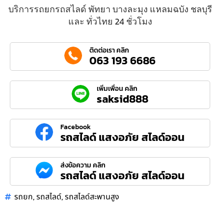
บริการรถยกรถสไลด์ พัทยา บางละมุง แหลมฉบัง ชลบุรี
และ ทั่วไทย 24 ชั่วโมง
ติดต่อเรา คลิก
063 193 6686
เพิ่มเพื่อน คลิก
saksid888
Facebook
รถสไลด์ แสงอภัย สไลด์ออน
ส่งข้อความ คลิก
รถสไลด์ แสงอภัย สไลด์ออน
,
,
รถยก
รถสไลด์
รถ​สไลด์​สะพานสูง