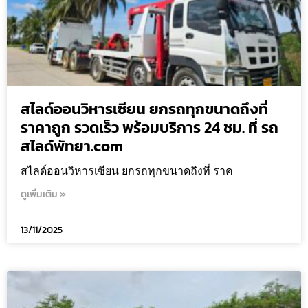
สไลด์ออนวิหารเซียน ยกรถทุกขนาดถึงที่
ราคาถูก รวดเร็ว พร้อมบริการ 24 ชม. ที่ รถ
สไลด์พัทยา.com
สไลด์ออนวิหารเซียน ยกรถทุกขนาดถึงที่ ราค
ดูเพิ่มเติม »
13/11/2025