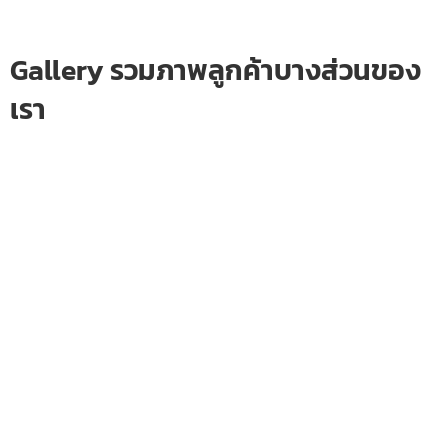
Gallery รวมภาพลูกค้าบางส่วนของ
เรา