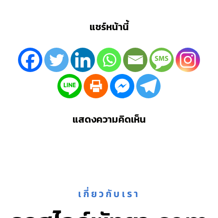
แชร์หน้านี้
แสดงความคิดเห็น
เกี่ยวกับเรา