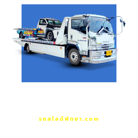
รถสไลด์พัทยา.com
ผลงานของเรา