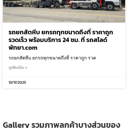
รถยกสัตหีบ ยกรถทุกขนาดถึงที่ ราคาถูก
รวดเร็ว พร้อมบริการ 24 ชม. ที่ รถสไลด์
พัทยา.com
รถยกสัตหีบ ยกรถทุกขนาดถึงที่ ราคาถูก รวด
ดูเพิ่มเติม »
13/11/2025
Gallery รวมภาพลูกค้าบางส่วนของ