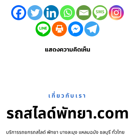
แสดงความคิดเห็น
เกี่ยวกับเรา
รถสไลด์พัทยา.com
บริการรถยกรถสไลด์ พัทยา บางละมุง แหลมฉบัง ชลบุรี ทั่วไทย