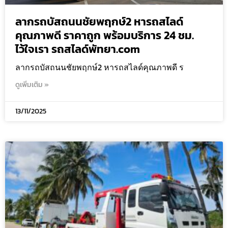
ลากรถบัสถนนชัยพฤกษ์2 หารถสไลด์
คุณภาพดี ราคาถูก พร้อมบริการ 24 ชม.
ไว้ใจเรา รถสไลด์พัทยา.com
ลากรถบัสถนนชัยพฤกษ์2 หารถสไลด์คุณภาพดี ร
ดูเพิ่มเติม »
13/11/2025