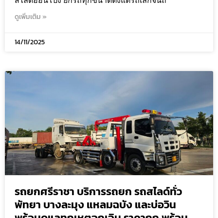
สไลด์ออนโป่ง ยกรถทุกขนาดตั้งแต่รถเล็กจนถ
ดูเพิ่มเติม »
14/11/2025
รถยกศรีราชา บริการรถยก รถสไลด์ทั่ว
พัทยา บางละมุง แหลมฉบัง และบ่อวิน
พร้อมดูแลทุกเหตุฉุกเฉิน ราคาถูก พร้อม