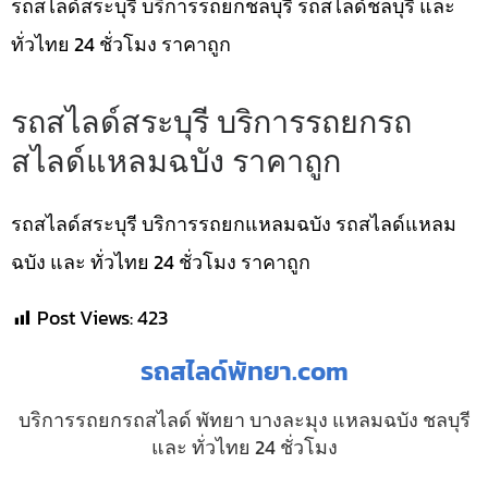
รถ​สไลด์​สระบุรี บริการรถยกชลบุรี รถสไลด์ชลบุรี และ
ทั่วไทย 24 ชั่วโมง ราคาถูก
รถ​สไลด์​สระบุรี บริการรถยกรถ
สไลด์แหลมฉบัง ราคาถูก
รถ​สไลด์​สระบุรี บริการรถยกแหลมฉบัง รถสไลด์แหลม
ฉบัง และ ทั่วไทย 24 ชั่วโมง ราคาถูก
Post Views:
423
รถสไลด์พัทยา.com
บริการรถยกรถสไลด์ พัทยา บางละมุง แหลมฉบัง ชลบุรี
และ ทั่วไทย 24 ชั่วโมง