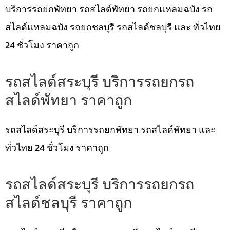
บริการรถยกพัทยา รถสไลด์พัทยา รถยกแหลมฉบัง รถ
สไลด์แหลมฉบัง รถยกชลบุรี รถสไลด์ชลบุรี และ ทั่วไทย
24 ชั่วโมง ราคาถูก
รถ​สไลด์​สระบุรี บริการรถยกรถ
สไลด์พัทยา ราคาถูก
รถ​สไลด์​สระบุรี บริการรถยกพัทยา รถสไลด์พัทยา และ
ทั่วไทย 24 ชั่วโมง ราคาถูก
รถ​สไลด์​สระบุรี บริการรถยกรถ
สไลด์ชลบุรี ราคาถูก