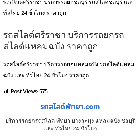
รถ​สไลด์​ศรีราชา บริการรถยกชลบุรี รถสไลด์ชลบุรี และ
ทั่วไทย 24 ชั่วโมง ราคาถูก
รถ​สไลด์​ศรีราชา บริการรถยกรถ
สไลด์แหลมฉบัง ราคาถูก
รถ​สไลด์​ศรีราชา บริการรถยกแหลมฉบัง รถสไลด์แหลม
ฉบัง และ ทั่วไทย 24 ชั่วโมง ราคาถูก
Post Views:
575
รถสไลด์พัทยา.com
บริการรถยกรถสไลด์ พัทยา บางละมุง แหลมฉบัง ชลบุรี
และ ทั่วไทย 24 ชั่วโมง