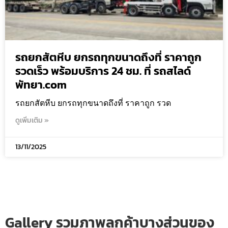
รถยกสัตหีบ ยกรถทุกขนาดถึงที่ ราคาถูก
รวดเร็ว พร้อมบริการ 24 ชม. ที่ รถสไลด์
พัทยา.com
รถยกสัตหีบ ยกรถทุกขนาดถึงที่ ราคาถูก รวด
ดูเพิ่มเติม »
13/11/2025
Gallery รวมภาพลูกค้าบางส่วนของ