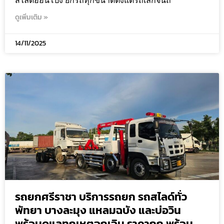
สไลด์ออนโป่ง ยกรถทุกขนาดตั้งแต่รถเล็กจนถ
ดูเพิ่มเติม »
14/11/2025
รถยกศรีราชา บริการรถยก รถสไลด์ทั่ว
พัทยา บางละมุง แหลมฉบัง และบ่อวิน
พร้อมดูแลทุกเหตุฉุกเฉิน ราคาถูก พร้อม