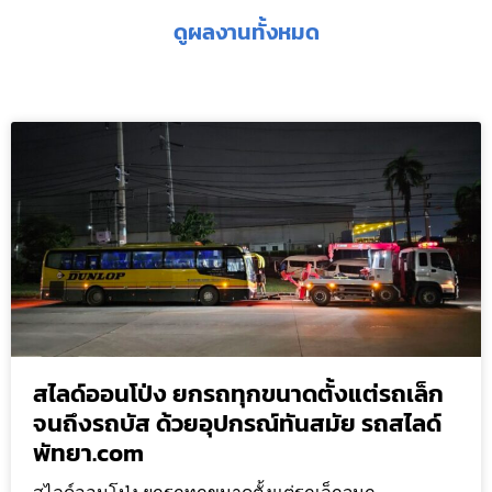
ดูผลงานทั้งหมด
สไลด์ออนโป่ง ยกรถทุกขนาดตั้งแต่รถเล็ก
จนถึงรถบัส ด้วยอุปกรณ์ทันสมัย รถสไลด์
พัทยา.com