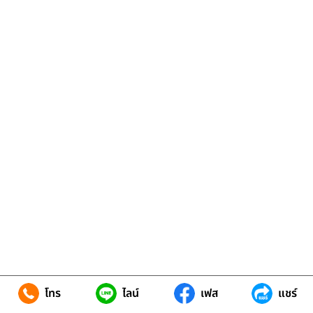
โทร
ไลน์
เฟส
แชร์