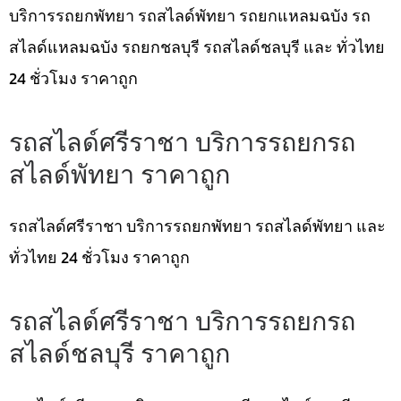
บริการรถยกพัทยา รถสไลด์พัทยา รถยกแหลมฉบัง รถ
สไลด์แหลมฉบัง รถยกชลบุรี รถสไลด์ชลบุรี และ ทั่วไทย
24 ชั่วโมง ราคาถูก
รถ​สไลด์​ศรีราชา บริการรถยกรถ
สไลด์พัทยา ราคาถูก
รถ​สไลด์​ศรีราชา บริการรถยกพัทยา รถสไลด์พัทยา และ
ทั่วไทย 24 ชั่วโมง ราคาถูก
รถ​สไลด์​ศรีราชา บริการรถยกรถ
สไลด์ชลบุรี ราคาถูก