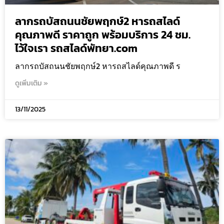
ลากรถบัสถนนชัยพฤกษ์2 หารถสไลด์
คุณภาพดี ราคาถูก พร้อมบริการ 24 ชม.
ไว้ใจเรา รถสไลด์พัทยา.com
ลากรถบัสถนนชัยพฤกษ์2 หารถสไลด์คุณภาพดี ร
ดูเพิ่มเติม »
13/11/2025