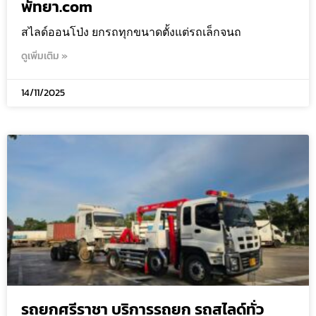
พัทยา.com
สไลด์ออนโป่ง ยกรถทุกขนาดตั้งแต่รถเล็กจนถ
ดูเพิ่มเติม »
14/11/2025
รถยกศรีราชา บริการรถยก รถสไลด์ทั่ว