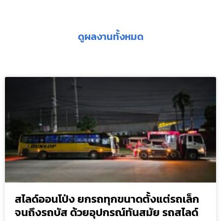
ผลงานของเรา
ดูผลงานทั้งหมด
สไลด์ออนโป่ง ยกรถทุกขนาดตั้งแต่รถเล็ก
จนถึงรถบัส ด้วยอุปกรณ์ทันสมัย รถสไลด์