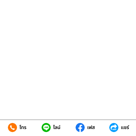
โทร
ไลน์
เฟส
แชร์