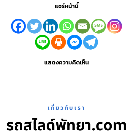
แชร์หน้านี้
แสดงความคิดเห็น
เกี่ยวกับเรา
รถสไลด์พัทยา.com