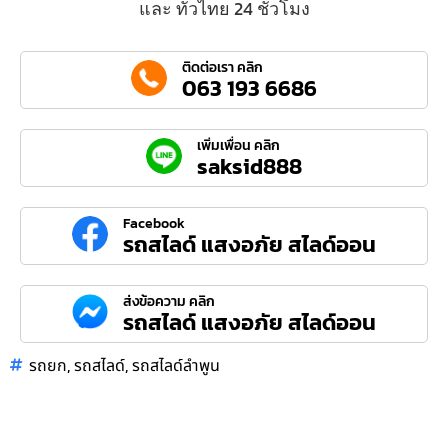
และ ทั่วไทย 24 ชั่วโมง
ติดต่อเรา คลิก
063 193 6686
เพิ่มเพื่อน คลิก
saksid888
Facebook
รถสไลด์ แสงอภัย สไลด์ออน
ส่งข้อความ คลิก
รถสไลด์ แสงอภัย สไลด์ออน
,
,
รถยก
รถสไลด์
รถ​สไลด์​ลำพูน