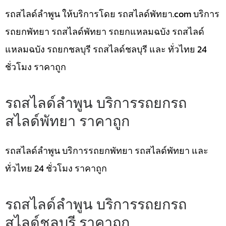
รถ​สไลด์​ลำพูน ให้บริการโดย รถสไลด์พัทยา.com บริการ
รถยกพัทยา รถสไลด์พัทยา รถยกแหลมฉบัง รถสไลด์
แหลมฉบัง รถยกชลบุรี รถสไลด์ชลบุรี และ ทั่วไทย 24
ชั่วโมง ราคาถูก
รถ​สไลด์​ลำพูน บริการรถยกรถ
สไลด์พัทยา ราคาถูก
รถ​สไลด์​ลำพูน บริการรถยกพัทยา รถสไลด์พัทยา และ
ทั่วไทย 24 ชั่วโมง ราคาถูก
รถ​สไลด์​ลำพูน บริการรถยกรถ
สไลด์ชลบุรี ราคาถูก