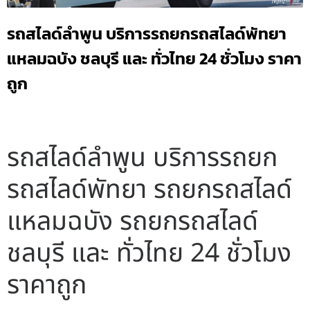
รถ​สไลด์​ลำพูน บริการรถยกรถสไลด์พัทยา
แหลมฉบัง ชลบุรี และ ทั่วไทย 24 ชั่วโมง ราคา
ถูก
รถ​สไลด์​ลำพูน บริการรถยก
รถสไลด์พัทยา รถยกรถสไลด์
แหลมฉบัง รถยกรถสไลด์
ชลบุรี และ ทั่วไทย 24 ชั่วโมง
ราคาถูก