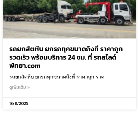
รถยกสัตหีบ ยกรถทุกขนาดถึงที่ ราคาถูก
รวดเร็ว พร้อมบริการ 24 ชม. ที่ รถสไลด์
พัทยา.com
รถยกสัตหีบ ยกรถทุกขนาดถึงที่ ราคาถูก รวด
ดูเพิ่มเติม »
13/11/2025