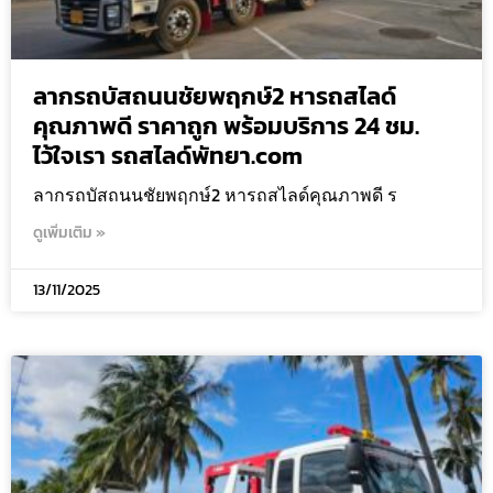
ลากรถบัสถนนชัยพฤกษ์2 หารถสไลด์
คุณภาพดี ราคาถูก พร้อมบริการ 24 ชม.
ไว้ใจเรา รถสไลด์พัทยา.com
ลากรถบัสถนนชัยพฤกษ์2 หารถสไลด์คุณภาพดี ร
ดูเพิ่มเติม »
13/11/2025