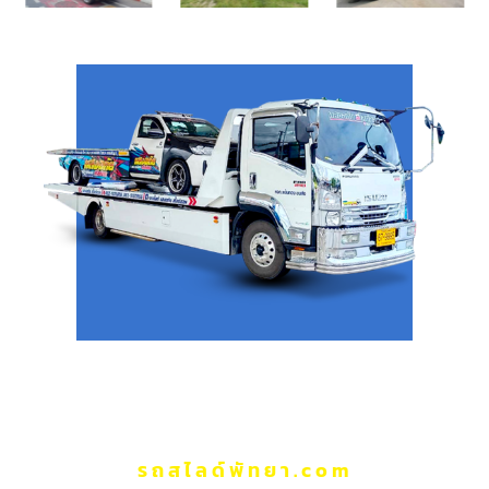
รถสไลด์พัทยา.com