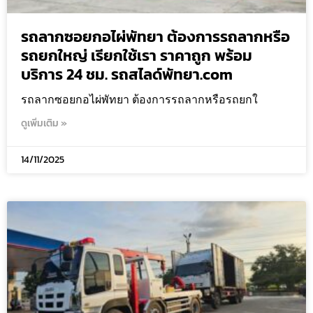
รถลากซอยกอไผ่พัทยา ต้องการรถลากหรือ
รถยกใหญ่ เรียกใช้เรา ราคาถูก พร้อม
บริการ 24 ชม. รถสไลด์พัทยา.com
รถลากซอยกอไผ่พัทยา ต้องการรถลากหรือรถยกใ
ดูเพิ่มเติม »
14/11/2025