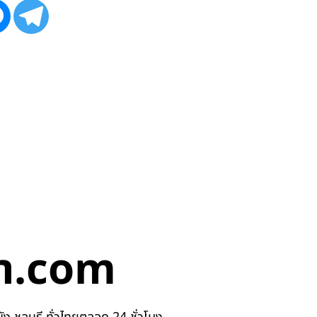
ยา.com