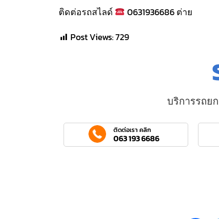
ติดต่อรถสไลด์
0631936686 ต่าย
Post Views:
729
บริการรถยกร
ติดต่อเรา คลิก
063 193 6686