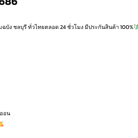
6686
ัง ชลบุรี ทั่วไทยตลอด 24 ชั่วโมง มีประกันสินค้า 100%
์ออน