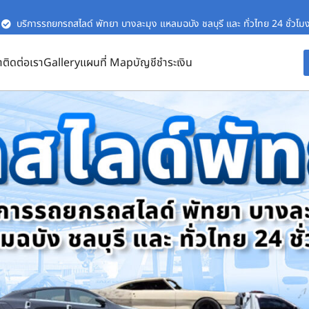
บริการรถยกรถสไลด์ พัทยา บางละมุง แหลมฉบัง ชลบุรี และ ทั่วไทย 24 ชั่วโม
า
ติดต่อเรา
Gallery
แผนที่ Map
บัญชีชำระเงิน