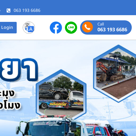
ง
063 193 6686
Call
Login
063 193 6686