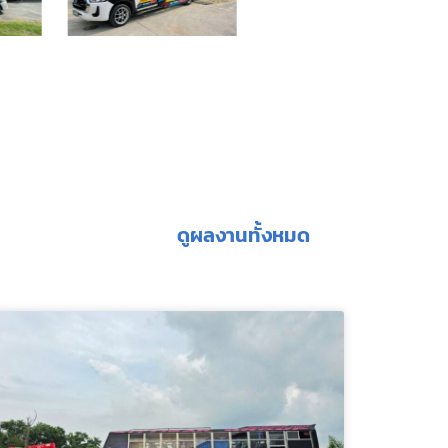
ดูผลงานทั้งหมด