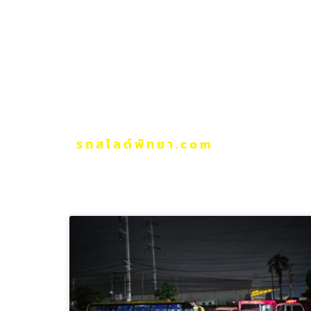
รถสไลด์พัทยา.com
ผลงานของเรา