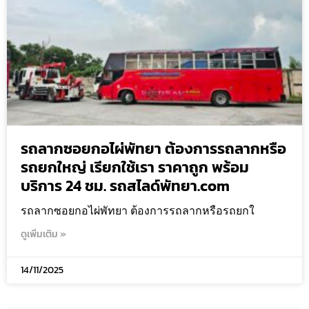
รถลากซอยกอไผ่พัทยา ต้องการรถลากหรือ
รถยกใหญ่ เรียกใช้เรา ราคาถูก พร้อม
บริการ 24 ชม. รถสไลด์พัทยา.com
รถลากซอยกอไผ่พัทยา ต้องการรถลากหรือรถยกใ
ดูเพิ่มเติม »
14/11/2025