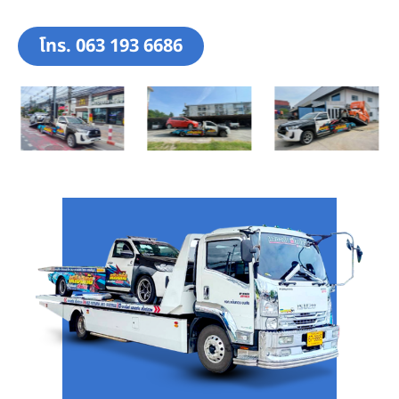
โทร. 063 193 6686