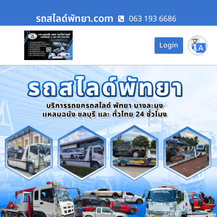
รถสไลด์พัทยา.com
063 193 6686
Login