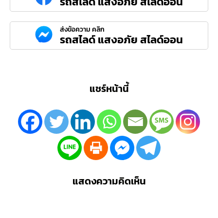
รถสไลด์ แสงอภัย สไลด์ออน
ส่งข้อความ คลิก
รถสไลด์ แสงอภัย สไลด์ออน
แชร์หน้านี้
แสดงความคิดเห็น