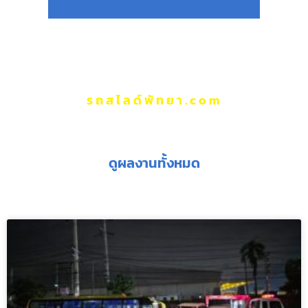
รถสไลด์พัทยา.com
ผลงานของเรา
ดูผลงานทั้งหมด