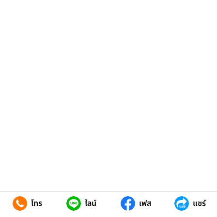
โทร
ไลน์
เฟส
แชร์