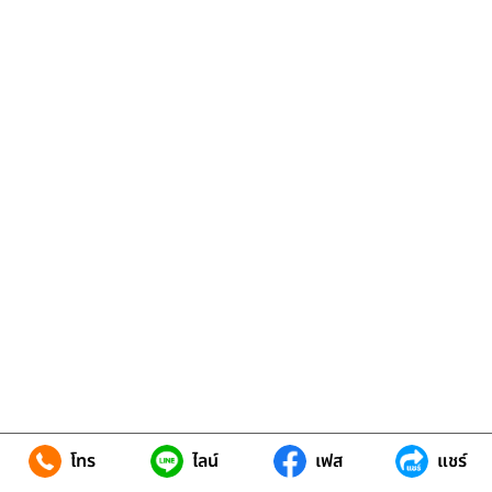
โทร
ไลน์
เฟส
แชร์