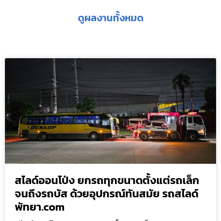
ดูผลงานทั้งหมด
สไลด์ออนโป่ง ยกรถทุกขนาดตั้งแต่รถเล็ก
จนถึงรถบัส ด้วยอุปกรณ์ทันสมัย รถสไลด์
พัทยา.com