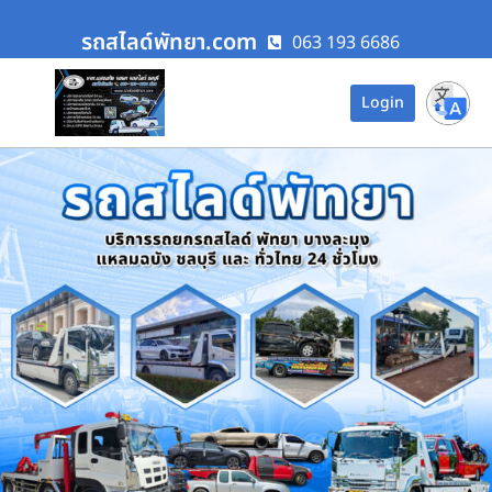
รถสไลด์พัทยา.com
063 193 6686
Login