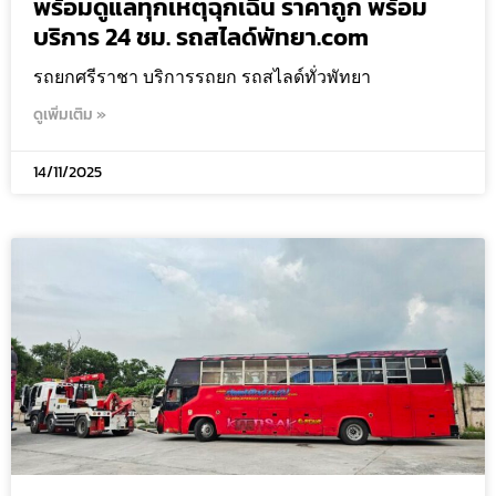
พร้อมดูแลทุกเหตุฉุกเฉิน ราคาถูก พร้อม
บริการ 24 ชม. รถสไลด์พัทยา.com
รถยกศรีราชา บริการรถยก รถสไลด์ทั่วพัทยา
ดูเพิ่มเติม »
14/11/2025