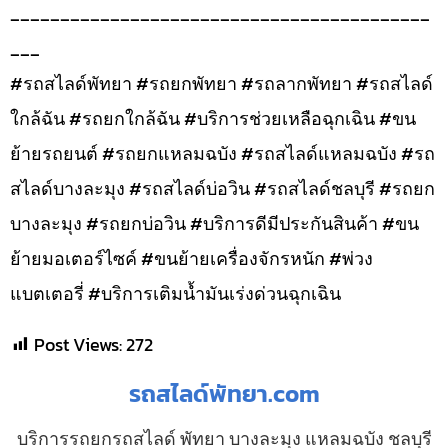
__________________________________________
___
#รถสไลด์พัทยา #รถยกพัทยา #รถลากพัทยา #รถสไลด์
ใกล้ฉัน #รถยกใกล้ฉัน #บริการช่วยเหลือฉุกเฉิน #ขน
ย้ายรถยนต์ #รถยกแหลมฉบัง #รถสไลด์แหลมฉบัง #รถ
สไลด์บางละมุง #รถสไลด์บ่อวิน #รถสไลด์ชลบุรี #รถยก
บางละมุง #รถยกบ่อวิน #บริการดีมีประกันสินค้า #ขน
ย้ายมอเตอร์ไซค์ #ขนย้ายเครื่องจักรหนัก #พ่วง
แบตเตอรี่ #บริการเติมน้ำมันเร่งด่วนฉุกเฉิน
Post Views:
272
รถสไลด์พัทยา.com
บริการรถยกรถสไลด์ พัทยา บางละมุง แหลมฉบัง ชลบุรี