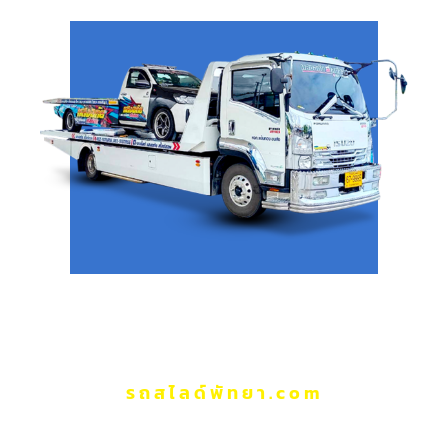
รถสไลด์พัทยา.com
ผลงานของเรา