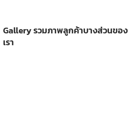
Gallery รวมภาพลูกค้าบางส่วนของ
เรา