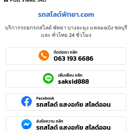
รถสไลด์พัทยา.com
บริการรถยกรถสไลด์ พัทยา บางละมุง แหลมฉบัง ชลบุรี
และ ทั่วไทย 24 ชั่วโมง
ติดต่อเรา คลิก
063 193 6686
เพิ่มเพื่อน คลิก
saksid888
Facebook
รถสไลด์ แสงอภัย สไลด์ออน
ส่งข้อความ คลิก
รถสไลด์ แสงอภัย สไลด์ออน