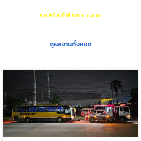
รถสไลด์พัทยา.com
ผลงานของเรา
ดูผลงานทั้งหมด