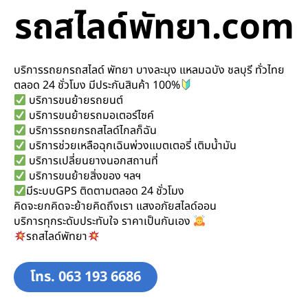
รถสไลด์พัทยา.com
บริการรถยกรถสไลด์ พัทยา บางละมุง แหลมฉบัง ชลบุรี ทั่วไทย
ตลอด 24 ชั่วโมง มีประกันสินค้า 100%
บริการขนย้ายรถยนต์
บริการขนย้ายรถมอเตอร์ไซค์
บริการรถยกรถสไลด์ไกลก็ฉัน
บริการช่วยเหลือฉุกเฉินพ่วงแบตเตอรี่ เติมน้ำมัน
บริการเปลี่ยนยางนอกสถานที่
บริการขนย้ายสิ่งของ ฯลฯ
มีระบบGPS ติดตามตลอด 24 ชั่วโมง
คิดจะยกคิดจะย้ายคิดถึงเรา แสงอภัยสไลด์ออน
บริการทุกระดับประทับใจ ราคาเป็นกันเอง
รถสไลด์พัทยา
โทร. 063 193 6686