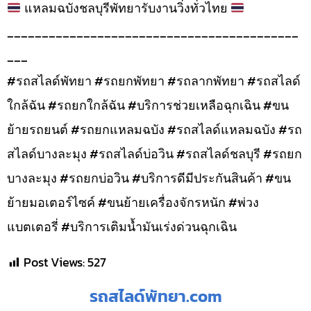
แหลมฉบังชลบุรีพัทยารับงานวิ่งทั่วไทย
__________________________________________
___
#รถสไลด์พัทยา #รถยกพัทยา #รถลากพัทยา #รถสไลด์
ใกล้ฉัน #รถยกใกล้ฉัน #บริการช่วยเหลือฉุกเฉิน #ขน
ย้ายรถยนต์ #รถยกแหลมฉบัง #รถสไลด์แหลมฉบัง #รถ
สไลด์บางละมุง #รถสไลด์บ่อวิน #รถสไลด์ชลบุรี #รถยก
บางละมุง #รถยกบ่อวิน #บริการดีมีประกันสินค้า #ขน
ย้ายมอเตอร์ไซค์ #ขนย้ายเครื่องจักรหนัก #พ่วง
แบตเตอรี่ #บริการเติมน้ำมันเร่งด่วนฉุกเฉิน
Post Views:
527
รถสไลด์พัทยา.com