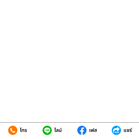
โทร
ไลน์
เฟส
แชร์