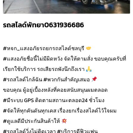
รถ​สไลด์​พัทยา​0631936686​
#หจก_แสงอภัยรถยกรถสไลด์ชลบุรี
#แสงอภัยชื่อนี้ไม่มีผิดหวัง จัดให้ตามสั่ง ขอบคุณครับที่
เรียกใช้บริการ รถเสียรถพังนึกถึงเรา
#รถสไลด์ไกล้ฉัน #พวกกันสำคัญเสมอ
ขอบคุณ ผู้อยู่เบื้องหลังที่คอยสนับสนุนผมตลอด
#มีระบบ GPS ติดตามสถานะตลอด24 ชั่วโมง
#จัดให้ทุกคันดันทุกเคส เรื่องยกเรื่องสไลด์ไว้ใจผม
#ดูแลดีมีประกันสินค้าให้
#รถสไลด์วิ่งไม่ติดเวลา #บริการดีฟิวแฟน