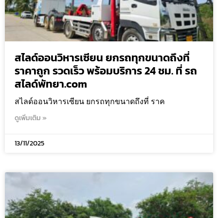
สไลด์ออนวิหารเซียน ยกรถทุกขนาดถึงที่
ราคาถูก รวดเร็ว พร้อมบริการ 24 ชม. ที่ รถ
สไลด์พัทยา.com
สไลด์ออนวิหารเซียน ยกรถทุกขนาดถึงที่ ราค
ดูเพิ่มเติม »
13/11/2025