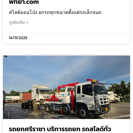
พัทยา.com
สไลด์ออนโป่ง ยกรถทุกขนาดตั้งแต่รถเล็กจนถ
ดูเพิ่มเติม »
14/11/2025
รถยกศรีราชา บริการรถยก รถสไลด์ทั่ว