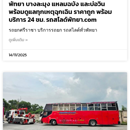
พัทยา บางละมุง แหลมฉบัง และบ่อวิน
พร้อมดูแลทุกเหตุฉุกเฉิน ราคาถูก พร้อม
บริการ 24 ชม. รถสไลด์พัทยา.com
รถยกศรีราชา บริการรถยก รถสไลด์ทั่วพัทยา
ดูเพิ่มเติม »
14/11/2025