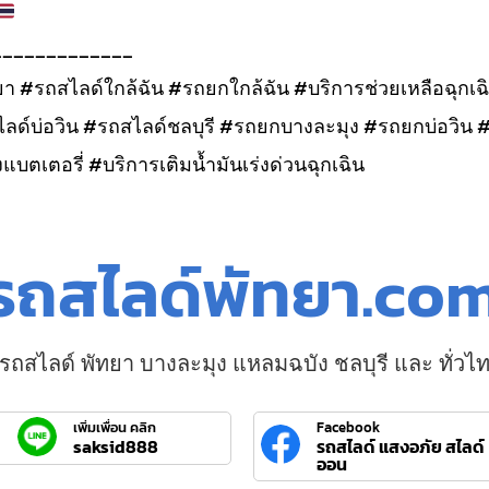
_____________
 #รถสไลด์ใกล้ฉัน #รถยกใกล้ฉัน #บริการช่วยเหลือฉุก
ด์บ่อวิน #รถสไลด์ชลบุรี #รถยกบางละมุง #รถยกบ่อวิน #บ
แบตเตอรี่ #บริการเติมน้ำมันเร่งด่วนฉุกเฉิน
รถสไลด์พัทยา.co
ถสไลด์ พัทยา บางละมุง แหลมฉบัง ชลบุรี และ ทั่วไท
เพิ่มเพื่อน คลิก
Facebook
saksid888
รถสไลด์ แสงอภัย สไลด์
ออน