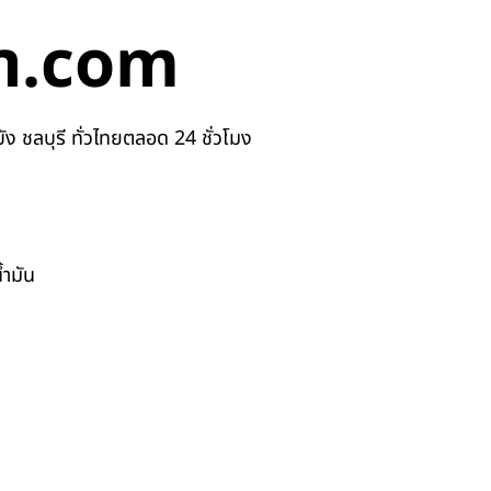
ยา.com
 ชลบุรี ทั่วไทยตลอด 24 ชั่วโมง
้ำมัน