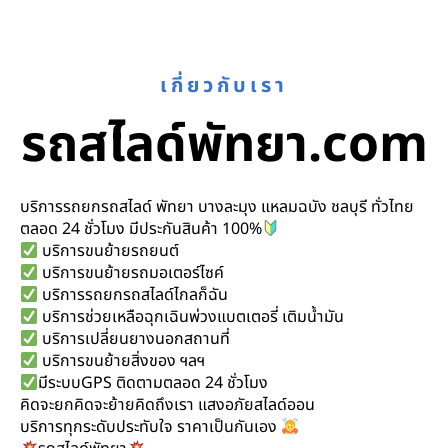
เกี่ยวกับเรา
รถสไลด์พัทยา.com
บริการรถยกรถสไลด์ พัทยา บางละมุง แหลมฉบัง ชลบุรี ทั่วไทย
ตลอด 24 ชั่วโมง มีประกันสินค้า 100%
บริการขนย้ายรถยนต์
บริการขนย้ายรถมอเตอร์ไซค์
บริการรถยกรถสไลด์ไกลก็ฉัน
บริการช่วยเหลือฉุกเฉินพ่วงแบตเตอรี่ เติมน้ำมัน
บริการเปลี่ยนยางนอกสถานที่
บริการขนย้ายสิ่งของ ฯลฯ
มีระบบGPS ติดตามตลอด 24 ชั่วโมง
คิดจะยกคิดจะย้ายคิดถึงเรา แสงอภัยสไลด์ออน
บริการทุกระดับประทับใจ ราคาเป็นกันเอง