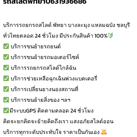
รถสไลด์พัทยา0631936686
บริการรถยกรถสไลด์ พัทยา บางละมุง แหลมฉบัง ชลบุรี
ทั่วไทยตลอด 24 ชั่วโมง มีประกันสินค้า 100%
บริการขนย้ายรถยนต์
บริการขนย้ายรถมอเตอร์ไซค์
บริการรถยกรถสไลด์ไกล้ฉัน
บริการช่วยเหลือฉุกเฉินพ่วงแบตเตอรี่
บริการเปลี่ยนยางนองสถานที่
บริการขนย้ายสิ่งของ ฯลฯ
มีระบบGPS ติดตามตลอด 24 ชั่วโมง
คิดจะยกคิดจะย้ายคิดถึงเรา แสงอภัยสไลด์ออน
บริการทุกระดับประทับใจ ราคาเป็นกันเอง