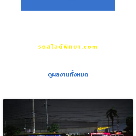
รถสไลด์พัทยา.com
ผลงานของเรา
ดูผลงานทั้งหมด