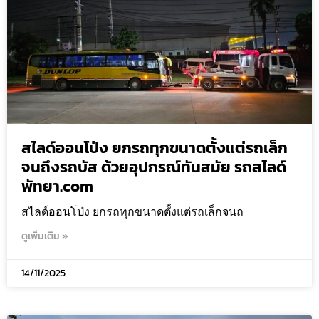
สไลด์ออนโป่ง ยกรถทุกขนาดตั้งแต่รถเล็ก
จนถึงรถบัส ด้วยอุปกรณ์ทันสมัย รถสไลด์
พัทยา.com
สไลด์ออนโป่ง ยกรถทุกขนาดตั้งแต่รถเล็กจนถ
ดูเพิ่มเติม »
14/11/2025