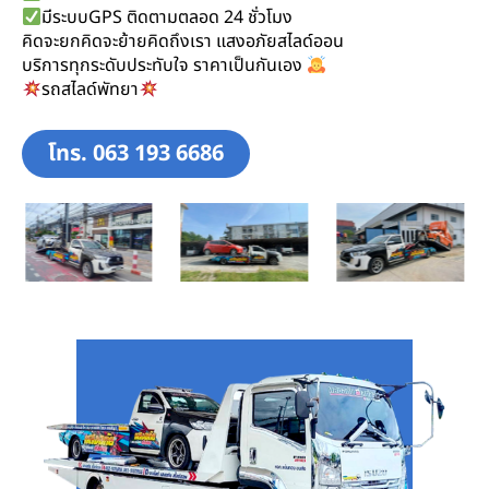
มีระบบGPS ติดตามตลอด 24 ชั่วโมง
คิดจะยกคิดจะย้ายคิดถึงเรา แสงอภัยสไลด์ออน
บริการทุกระดับประทับใจ ราคาเป็นกันเอง
รถสไลด์พัทยา
โทร. 063 193 6686