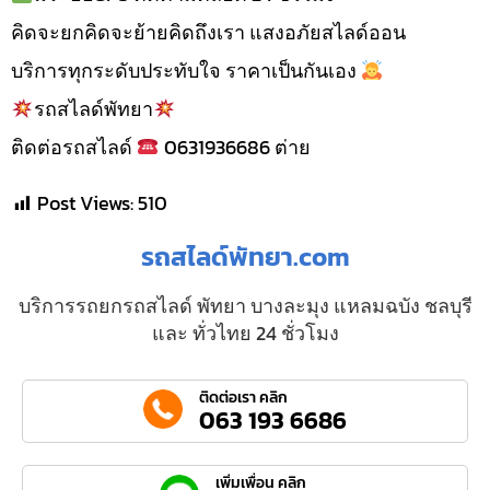
คิดจะยกคิดจะย้ายคิดถึงเรา แสงอภัยสไลด์ออน
บริการทุกระดับประทับใจ ราคาเป็นกันเอง
รถสไลด์พัทยา
ติดต่อรถสไลด์
0631936686 ต่าย
Post Views:
510
รถสไลด์พัทยา.com
บริการรถยกรถสไลด์ พัทยา บางละมุง แหลมฉบัง ชลบุรี
และ ทั่วไทย 24 ชั่วโมง
ติดต่อเรา คลิก
063 193 6686
เพิ่มเพื่อน คลิก