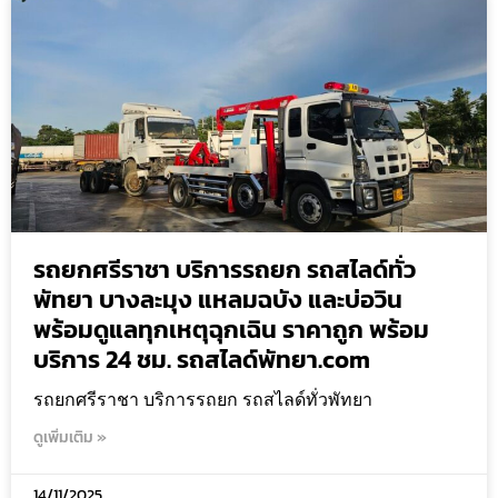
รถยกศรีราชา บริการรถยก รถสไลด์ทั่ว
พัทยา บางละมุง แหลมฉบัง และบ่อวิน
พร้อมดูแลทุกเหตุฉุกเฉิน ราคาถูก พร้อม
บริการ 24 ชม. รถสไลด์พัทยา.com
รถยกศรีราชา บริการรถยก รถสไลด์ทั่วพัทยา
ดูเพิ่มเติม »
14/11/2025