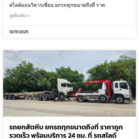
สไลด์ออนวิหารเซียน ยกรถทุกขนาดถึงที่ ราค
ดูเพิ่มเติม »
13/11/2025
รถยกสัตหีบ ยกรถทุกขนาดถึงที่ ราคาถูก
รวดเร็ว พร้อมบริการ 24 ชม. ที่ รถสไลด์