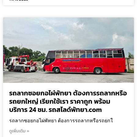
รถลากซอยกอไผ่พัทยา ต้องการรถลากหรือ
รถยกใหญ่ เรียกใช้เรา ราคาถูก พร้อม
บริการ 24 ชม. รถสไลด์พัทยา.com
รถลากซอยกอไผ่พัทยา ต้องการรถลากหรือรถยกใ
ดูเพิ่มเติม »