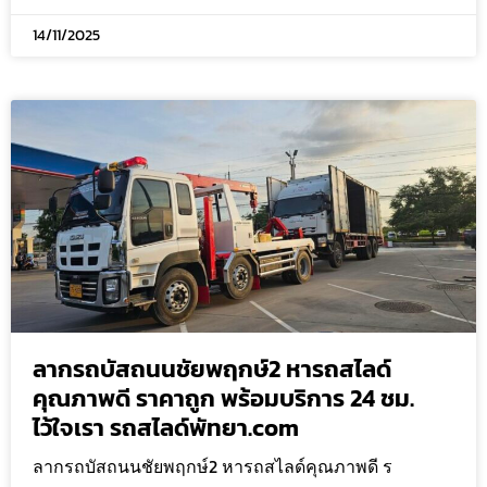
14/11/2025
ลากรถบัสถนนชัยพฤกษ์2 หารถสไลด์
คุณภาพดี ราคาถูก พร้อมบริการ 24 ชม.
ไว้ใจเรา รถสไลด์พัทยา.com
ลากรถบัสถนนชัยพฤกษ์2 หารถสไลด์คุณภาพดี ร