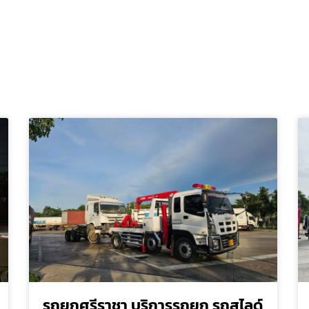
รถยกศรีราชา บริการรถยก รถสไลด์