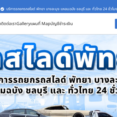
บริการรถยกรถสไลด์ พัทยา บางละมุง แหลมฉบัง ชลบุรี และ ทั่วไทย 24 ชั่วโม
า
ติดต่อเรา
Gallery
แผนที่ Map
บัญชีชำระเงิน