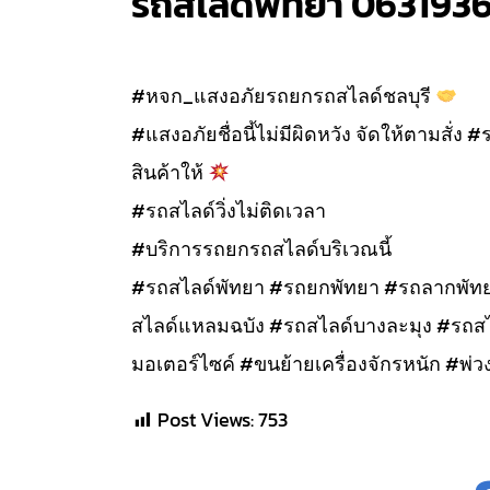
รถสไลด์พัทยา 063193
#หจก_แสงอภัยรถยกรถสไลด์ชลบุรี
#แสงอภัยชื่อนี้ไม่มีผิดหวัง จัดให้ตามสั
สินค้าให้
#รถสไลด์วิ่งไม่ติดเวลา
#บริการรถยกรถสไลด์บริเวณนี้
#รถสไลด์พัทยา #รถยกพัทยา #รถลากพัทยา
สไลด์แหลมฉบัง #รถสไลด์บางละมุง #รถสไล
มอเตอร์ไซค์ #ขนย้ายเครื่องจักรหนัก #พ่วง
Post Views:
753