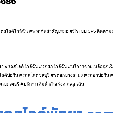
6686
่ง #รถสไลด์ไกล้ฉัน #พวกกันสำคัญเสมอ #มีระบบ GPS ติดตา
 #รถสไลด์ใกล้ฉัน #รถยกใกล้ฉัน #บริการช่วยเหลือฉุก
ด์บ่อวิน #รถสไลด์ชลบุรี #รถยกบางละมุง #รถยกบ่อวิน #บ
แบตเตอรี่ #บริการเติมน้ำมันเร่งด่วนฉุกเฉิน