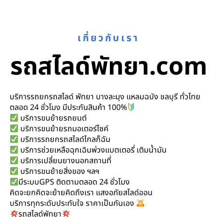
เกี่ยวกับเรา
รถสไลด์พัทยา.com
บริการรถยกรถสไลด์ พัทยา บางละมุง แหลมฉบัง ชลบุรี ทั่วไทย
ตลอด 24 ชั่วโมง มีประกันสินค้า 100%
บริการขนย้ายรถยนต์
บริการขนย้ายรถมอเตอร์ไซค์
บริการรถยกรถสไลด์ไกลก็ฉัน
บริการช่วยเหลือฉุกเฉินพ่วงแบตเตอรี่ เติมน้ำมัน
บริการเปลี่ยนยางนอกสถานที่
บริการขนย้ายสิ่งของ ฯลฯ
มีระบบGPS ติดตามตลอด 24 ชั่วโมง
คิดจะยกคิดจะย้ายคิดถึงเรา แสงอภัยสไลด์ออน
บริการทุกระดับประทับใจ ราคาเป็นกันเอง
รถสไลด์พัทยา