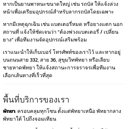
หากเป็นยานพาหนะขนาดใหญ่ เช่น รถบัส ให้แจ้งล่วง
หน้าเพื่อเตรียมอุปกรณ์สำหรับลากรถบัสโดยเฉพาะ
หากมีเหตุฉุกเฉิน เช่น แบตเตอรี่หมด หรือยางแตก นอก
สถานที่ แจ้งให้ชัดเจนว่า “ต้องพ่วงแบตเตอรี่ / เปลี่ยน
ยาง” เพื่อทีมงานจัดอุปกรณ์เสริมพร้อม
เราแนะนำให้เก็บเบอร์ โทรศัพท์ของเราไว้ และหากอยู่
บนถนนสาย 332, สาย 36, สุขุมวิทพัทยา หรือเลียบ
ชายหาดพัทยา ให้แจ้งสถานะการจราจรเพื่อทีมงาน
เลือกเส้นทางที่เร็วที่สุด
พื้นที่บริการของเรา
พัทยา
: ครอบคลุมทุกโซน ตั้งแต่พัทยาเหนือ พัทยากลาง
พัทยาใต้ ไปถึงจอมเทียน