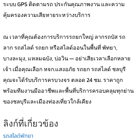
ระบบ GPS ติดตามรถ ประกันคุณภาพงาน และความ
คุ้มครองความเสียหายระหว่างบริการ
ณ เวลาที่คุณต้องการบริการรถยกใหญ่ ลากรถบัส รถ
ลาก รถสไลด์ รถยก หรือสไลด์ออนในพื้นที่ พัทยา,
บางละมุง, แหลมฉบัง, บ่อวิน — อย่าเสียเวลาเลือกหลาย
เจ้า เมื่อคุณเลือก หจก.แสงอภัย รถยก รถสไลด์ ชลบุรี
คุณจะได้รับบริการครบวงจร ตลอด 24 ชม. ราคาถูก
พร้อมทีมงานมืออาชีพและพื้นที่บริการครอบคลุมทุกย่าน
ของชลบุรีและเมืองท่องเที่ยวใกล้เคียง
ลิงก์ที่เกี่ยวข้อง
รถสไลด์พัทยา