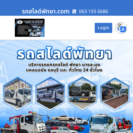
รถสไลด์พัทยา.com
063 193 6686
Login