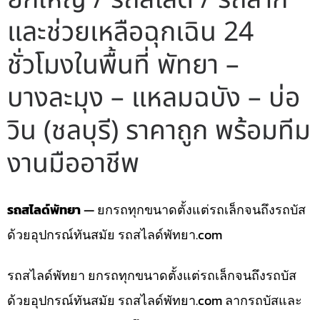
และช่วยเหลือฉุกเฉิน 24
ชั่วโมงในพื้นที่ พัทยา –
บางละมุง – แหลมฉบัง – บ่อ
วิน (ชลบุรี) ราคาถูก พร้อมทีม
งานมืออาชีพ
รถสไลด์พัทยา
— ยกรถทุกขนาดตั้งแต่รถเล็กจนถึงรถบัส
ด้วยอุปกรณ์ทันสมัย รถสไลด์พัทยา.com
รถสไลด์พัทยา ยกรถทุกขนาดตั้งแต่รถเล็กจนถึงรถบัส
ด้วยอุปกรณ์ทันสมัย รถสไลด์พัทยา.com ลากรถบัสและ