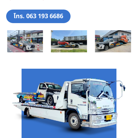
โทร. 063 193 6686