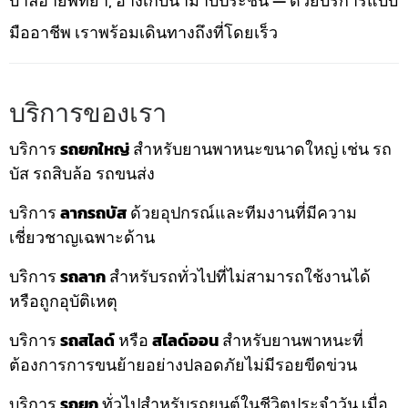
บาลีฮายพัทยา, อ่างเก็บน้ำมาบประชัน — ด้วยบริการแบบ
มืออาชีพ เราพร้อมเดินทางถึงที่โดยเร็ว
บริการของเรา
บริการ
รถยกใหญ่
สำหรับยานพาหนะขนาดใหญ่ เช่น รถ
บัส รถสิบล้อ รถขนส่ง
บริการ
ลากรถบัส
ด้วยอุปกรณ์และทีมงานที่มีความ
เชี่ยวชาญเฉพาะด้าน
บริการ
รถลาก
สำหรับรถทั่วไปที่ไม่สามารถใช้งานได้
หรือถูกอุบัติเหตุ
บริการ
รถสไลด์
หรือ
สไลด์ออน
สำหรับยานพาหนะที่
ต้องการการขนย้ายอย่างปลอดภัยไม่มีรอยขีดข่วน
บริการ
รถยก
ทั่วไปสำหรับรถยนต์ในชีวิตประจำวัน เมื่อ