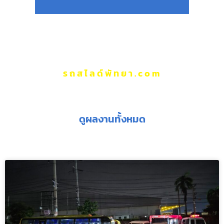
รถสไลด์พัทยา.com
ผลงานของเรา
ดูผลงานทั้งหมด