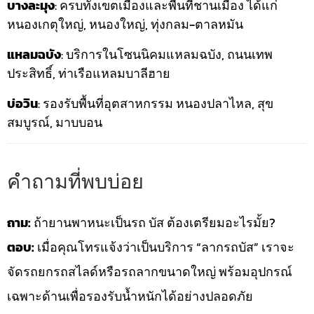
บางละมุง
: ครบทั้งเขตเมืองและพื้นที่ชานเมือง ได้แก่
หนองเกตุใหญ่, หนองใหญ่, ทุ่งกลม-ตาลหมัน
แหลมฉบัง
: บริการในโซนนิคมแหลมฉบัง, ถนนเทพ
ประสิทธิ์, ท่าเรือแหลมบาลีฮาย
บ่อวิน
: รองรับพื้นที่อุตสาหกรรม หนองปลาไหล, สุข
สมบูรณ์, มาบบอน
คำถามที่พบบ่อย
ถาม:
ถ้ายานพาหนะเป็นรถ บัส ต้องเตรียมอะไรมั้ย?
ตอบ:
เมื่อคุณโทรแจ้งว่าเป็นบริการ “ลากรถบัส” เราจะ
จัดรถยกรถสไลด์หรือรถลากขนาดใหญ่ พร้อมอุปกรณ์
เฉพาะด้านเพื่อรองรับน้ำหนักได้อย่างปลอดภัย