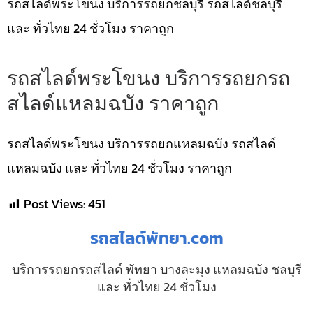
รถ​สไลด์​พระโขนง บริการรถยกชลบุรี รถสไลด์ชลบุรี
และ ทั่วไทย 24 ชั่วโมง ราคาถูก
รถ​สไลด์​พระโขนง บริการรถยกรถ
สไลด์แหลมฉบัง ราคาถูก
รถ​สไลด์​พระโขนง บริการรถยกแหลมฉบัง รถสไลด์
แหลมฉบัง และ ทั่วไทย 24 ชั่วโมง ราคาถูก
Post Views:
451
รถสไลด์พัทยา.com
บริการรถยกรถสไลด์ พัทยา บางละมุง แหลมฉบัง ชลบุรี
และ ทั่วไทย 24 ชั่วโมง