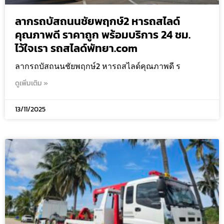
ลากรถบัสถนนชัยพฤกษ์2 หารถสไลด์
คุณภาพดี ราคาถูก พร้อมบริการ 24 ชม.
ไว้ใจเรา รถสไลด์พัทยา.com
ลากรถบัสถนนชัยพฤกษ์2 หารถสไลด์คุณภาพดี ร
ดูเพิ่มเติม »
13/11/2025