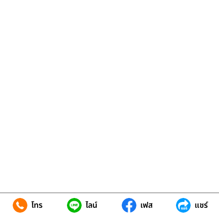
โทร
ไลน์
เฟส
แชร์