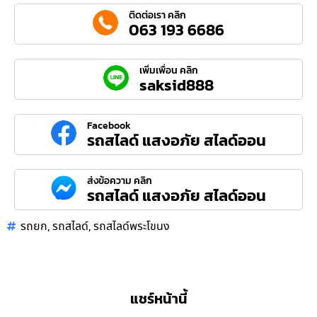
ติดต่อเรา คลิก
063 193 6686
เพิ่มเพื่อน คลิก
saksid888
Facebook
รถสไลด์ แสงอภัย สไลด์ออน
ส่งข้อความ คลิก
รถสไลด์ แสงอภัย สไลด์ออน
,
,
รถยก
รถสไลด์
รถ​สไลด์​พระโขนง
แชร์หน้านี้