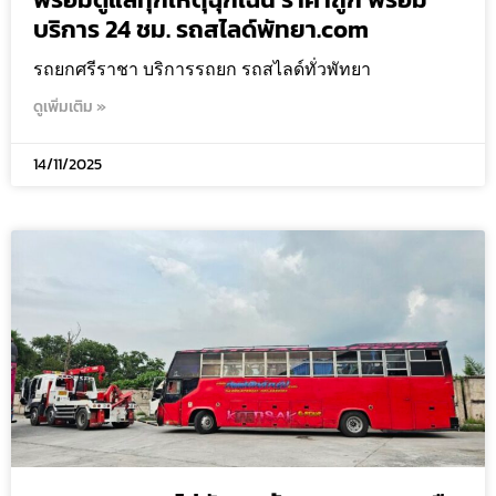
บริการ 24 ชม. รถสไลด์พัทยา.com
รถยกศรีราชา บริการรถยก รถสไลด์ทั่วพัทยา
ดูเพิ่มเติม »
14/11/2025