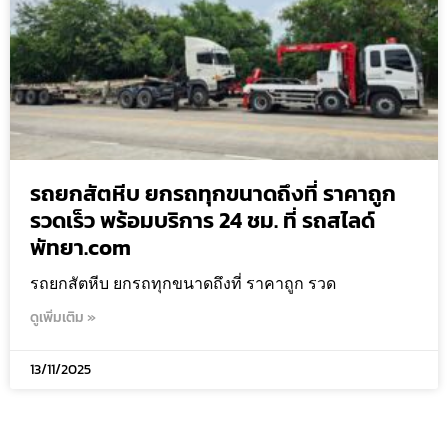
รถยกสัตหีบ ยกรถทุกขนาดถึงที่ ราคาถูก
รวดเร็ว พร้อมบริการ 24 ชม. ที่ รถสไลด์
พัทยา.com
รถยกสัตหีบ ยกรถทุกขนาดถึงที่ ราคาถูก รวด
ดูเพิ่มเติม »
13/11/2025