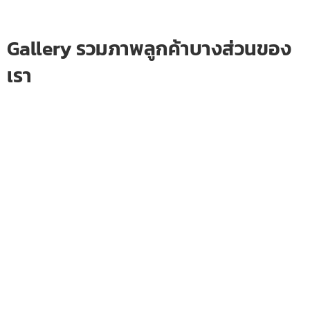
Gallery รวมภาพลูกค้าบางส่วนของ
เรา