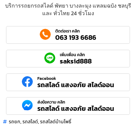
บริการรถยกรถสไลด์ พัทยา บางละมุง แหลมฉบัง ชลบุรี
และ ทั่วไทย 24 ชั่วโมง
ติดต่อเรา คลิก
063 193 6686
เพิ่มเพื่อน คลิก
saksid888
Facebook
รถสไลด์ แสงอภัย สไลด์ออน
ส่งข้อความ คลิก
รถสไลด์ แสงอภัย สไลด์ออน
,
,
รถยก
รถสไลด์
รถ​สไลด์​บ้านโพธิ์