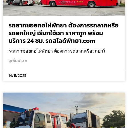
รถลากซอยกอไผ่พัทยา ต้องการรถลากหรือ
รถยกใหญ่ เรียกใช้เรา ราคาถูก พร้อม
บริการ 24 ชม. รถสไลด์พัทยา.com
รถลากซอยกอไผ่พัทยา ต้องการรถลากหรือรถยกใ
ดูเพิ่มเติม »
14/11/2025