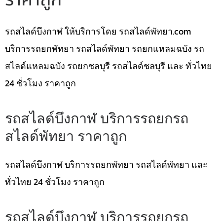
รถ​สไลด์​บึงกาฬ ให้บริการโดย รถสไลด์พัทยา.com
บริการรถยกพัทยา รถสไลด์พัทยา รถยกแหลมฉบัง รถ
สไลด์แหลมฉบัง รถยกชลบุรี รถสไลด์ชลบุรี และ ทั่วไทย
24 ชั่วโมง ราคาถูก
รถ​สไลด์​บึงกาฬ บริการรถยกรถ
สไลด์พัทยา ราคาถูก
รถ​สไลด์​บึงกาฬ บริการรถยกพัทยา รถสไลด์พัทยา และ
ทั่วไทย 24 ชั่วโมง ราคาถูก
รถ​สไลด์​บึงกาฬ บริการรถยกรถ