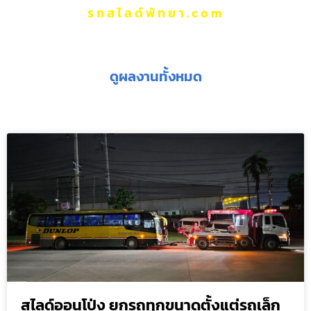
รถสไลด์พัทยา.com
ผลงานของเรา
ดูผลงานทั้งหมด
สไลด์ออนโป่ง ยกรถทุกขนาดตั้งแต่รถเล็ก