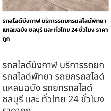
รถ​สไลด์​บึงกาฬ บริการรถยกรถสไลด์พัทยา
แหลมฉบัง ชลบุรี และ ทั่วไทย 24 ชั่วโมง ราคา
ถูก
รถ​สไลด์​บึงกาฬ บริการรถยก
รถสไลด์พัทยา รถยกรถสไลด์
แหลมฉบัง รถยกรถสไลด์
ชลบุรี และ ทั่วไทย 24 ชั่วโมง
ราคาถูก