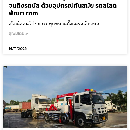
จนถึงรถบัส ด้วยอุปกรณ์ทันสมัย รถสไลด์
พัทยา.com
สไลด์ออนโป่ง ยกรถทุกขนาดตั้งแต่รถเล็กจนถ
ดูเพิ่มเติม »
14/11/2025