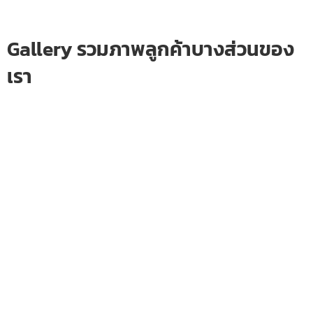
Gallery รวมภาพลูกค้าบางส่วนของ
เรา