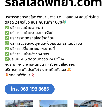
รถสไลด์พัทยา.com
บริการรถยกรถสไลด์ พัทยา บางละมุง แหลมฉบัง ชลบุรี ทั่วไทย
ตลอด 24 ชั่วโมง มีประกันสินค้า 100%
บริการขนย้ายรถยนต์
บริการขนย้ายรถมอเตอร์ไซค์
บริการรถยกรถสไลด์ไกลก็ฉัน
บริการช่วยเหลือฉุกเฉินพ่วงแบตเตอรี่ เติมน้ำมัน
บริการเปลี่ยนยางนอกสถานที่
บริการขนย้ายสิ่งของ ฯลฯ
มีระบบGPS ติดตามตลอด 24 ชั่วโมง
คิดจะยกคิดจะย้ายคิดถึงเรา แสงอภัยสไลด์ออน
บริการทุกระดับประทับใจ ราคาเป็นกันเอง
รถสไลด์พัทยา
โทร. 063 193 6686