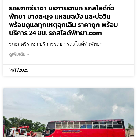
รถยกศรีราชา บริการรถยก รถสไลด์ทั่ว
พัทยา บางละมุง แหลมฉบัง และบ่อวิน
พร้อมดูแลทุกเหตุฉุกเฉิน ราคาถูก พร้อม
บริการ 24 ชม. รถสไลด์พัทยา.com
รถยกศรีราชา บริการรถยก รถสไลด์ทั่วพัทยา
ดูเพิ่มเติม »
14/11/2025