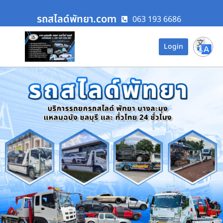
รถสไลด์พัทยา.com
063 193 6686
Login