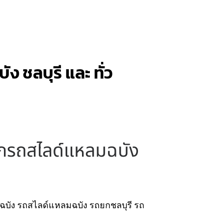
 ชลบุรี และ ทั่ว
ถยกรถสไลด์แหลมฉบัง
มฉบัง รถสไลด์แหลมฉบัง รถยกชลบุรี รถ