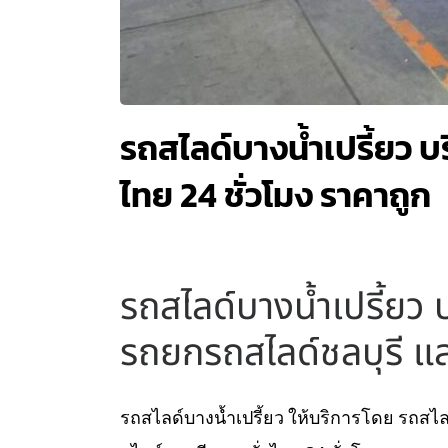
รถ​สไลด์​บางน้ำเปรี้ยว
ไทย 24 ชั่วโมง ราคาถูก
รถ​สไลด์​บางน้ำเปรี้
รถยกรถสไลด์ชลบุรี และ
รถ​สไลด์​บางน้ำเปรี้ยว ให้บริการโดย รถ