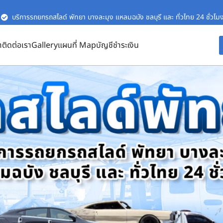
บริการรถยกรถสไลด์ พัทยา บางละมุง แหลมฉบัง ชลบุรี และ ทั่วไทย 24 ชั่วโม
า
ติดต่อเรา
Gallery
แผนที่ Map
บัญชีชำระเงิน