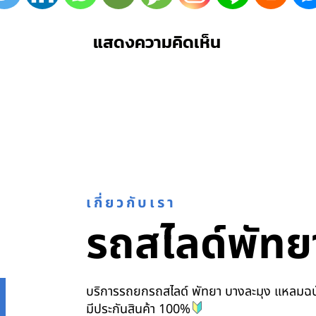
แสดงความคิดเห็น
เกี่ยวกับเรา
รถสไลด์พัท
บริการรถยกรถสไลด์ พัทยา บางละมุง แหลมฉบัง
มีประกันสินค้า 100%