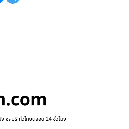
ยา.com
 ชลบุรี ทั่วไทยตลอด 24 ชั่วโมง