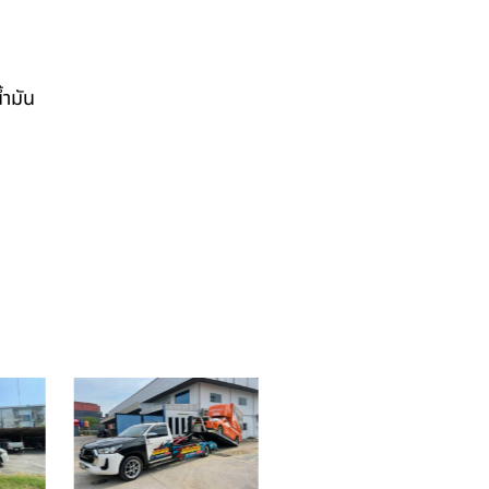
้ำมัน