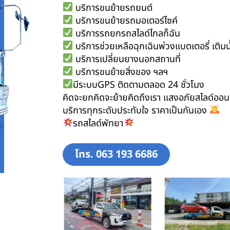
บริการขนย้ายรถยนต์
บริการขนย้ายรถมอเตอร์ไซค์
บริการรถยกรถสไลด์ไกลก็ฉัน
บริการช่วยเหลือฉุกเฉินพ่วงแบตเตอรี่ เติมน
บริการเปลี่ยนยางนอกสถานที่
บริการขนย้ายสิ่งของ ฯลฯ
มีระบบGPS ติดตามตลอด 24 ชั่วโมง
คิดจะยกคิดจะย้ายคิดถึงเรา แสงอภัยสไลด์ออน
บริการทุกระดับประทับใจ ราคาเป็นกันเอง
รถสไลด์พัทยา
โทร. 063 193 6686