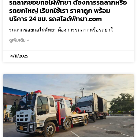
รถลากซอยกอไผ่พัทยา ต้องการรถลากหรือ
รถยกใหญ่ เรียกใช้เรา ราคาถูก พร้อม
บริการ 24 ชม. รถสไลด์พัทยา.com
รถลากซอยกอไผ่พัทยา ต้องการรถลากหรือรถยกใ
ดูเพิ่มเติม »
14/11/2025