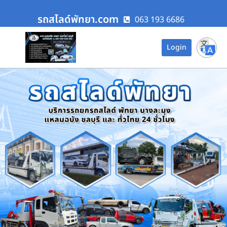
รถสไลด์พัทยา.com
063 193 6686
Login