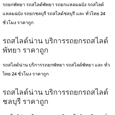
รถยกพัทยา รถสไลด์พัทยา รถยกแหลมฉบัง รถสไลด์
แหลมฉบัง รถยกชลบุรี รถสไลด์ชลบุรี และ ทั่วไทย 24
ชั่วโมง ราคาถูก
รถ​สไลด์​น่าน บริการรถยกรถสไลด์
พัทยา ราคาถูก
รถ​สไลด์​น่าน บริการรถยกพัทยา รถสไลด์พัทยา และ ทั่ว
ไทย 24 ชั่วโมง ราคาถูก
รถ​สไลด์​น่าน บริการรถยกรถสไลด์
ชลบุรี ราคาถูก