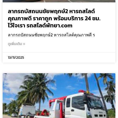
ลากรถบัสถนนชัยพฤกษ์2 หารถสไลด์
คุณภาพดี ราคาถูก พร้อมบริการ 24 ชม.
ไว้ใจเรา รถสไลด์พัทยา.com
ลากรถบัสถนนชัยพฤกษ์2 หารถสไลด์คุณภาพดี ร
ดูเพิ่มเติม »
13/11/2025