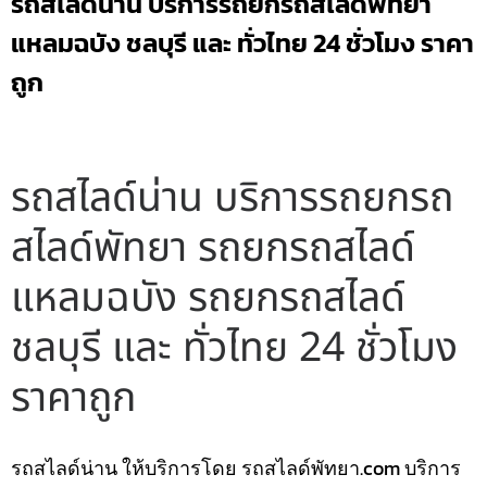
รถ​สไลด์​น่าน บริการรถยกรถสไลด์พัทยา
แหลมฉบัง ชลบุรี และ ทั่วไทย 24 ชั่วโมง ราคา
ถูก
รถ​สไลด์​น่าน บริการรถยกรถ
สไลด์พัทยา รถยกรถสไลด์
แหลมฉบัง รถยกรถสไลด์
ชลบุรี และ ทั่วไทย 24 ชั่วโมง
ราคาถูก
รถ​สไลด์​น่าน ให้บริการโดย รถสไลด์พัทยา.com บริการ