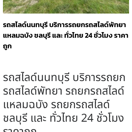
รถ​สไลด์​นนทบุรี บริการรถยกรถสไลด์พัทยา
แหลมฉบัง ชลบุรี และ ทั่วไทย 24 ชั่วโมง ราคา
ถูก
รถ​สไลด์​นนทบุรี บริการรถยก
รถสไลด์พัทยา รถยกรถสไลด์
แหลมฉบัง รถยกรถสไลด์
ชลบุรี และ ทั่วไทย 24 ชั่วโมง
ราคาถูก