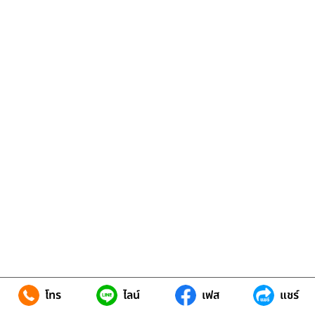
โทร
ไลน์
เฟส
แชร์