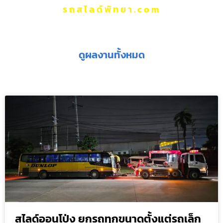
รถสไลด์พัทยา.com
ผลงานของเรา
ดูผลงานทั้งหมด
สไลด์ออนโป่ง ยกรถทุกขนาดตั้งแต่รถเล็ก