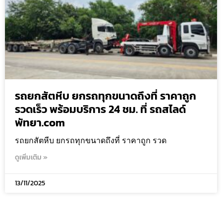
รถยกสัตหีบ ยกรถทุกขนาดถึงที่ ราคาถูก
รวดเร็ว พร้อมบริการ 24 ชม. ที่ รถสไลด์
พัทยา.com
รถยกสัตหีบ ยกรถทุกขนาดถึงที่ ราคาถูก รวด
ดูเพิ่มเติม »
13/11/2025