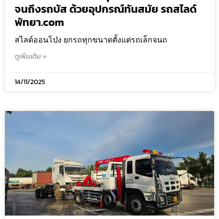
จนถึงรถบัส ด้วยอุปกรณ์ทันสมัย รถสไลด์
พัทยา.com
สไลด์ออนโป่ง ยกรถทุกขนาดตั้งแต่รถเล็กจนถ
ดูเพิ่มเติม »
14/11/2025