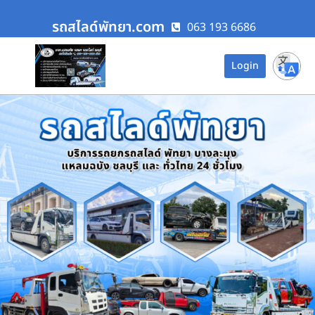
รถสไลด์พัทยา.com
063 193 6686
Login