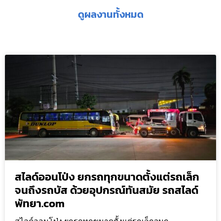
ดูผลงานทั้งหมด
สไลด์ออนโป่ง ยกรถทุกขนาดตั้งแต่รถเล็ก
จนถึงรถบัส ด้วยอุปกรณ์ทันสมัย รถสไลด์
พัทยา.com