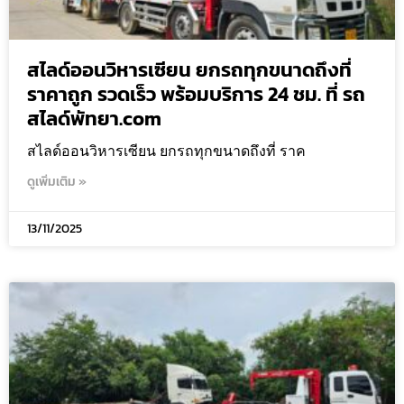
สไลด์ออนวิหารเซียน ยกรถทุกขนาดถึงที่
ราคาถูก รวดเร็ว พร้อมบริการ 24 ชม. ที่ รถ
สไลด์พัทยา.com
สไลด์ออนวิหารเซียน ยกรถทุกขนาดถึงที่ ราค
ดูเพิ่มเติม »
13/11/2025