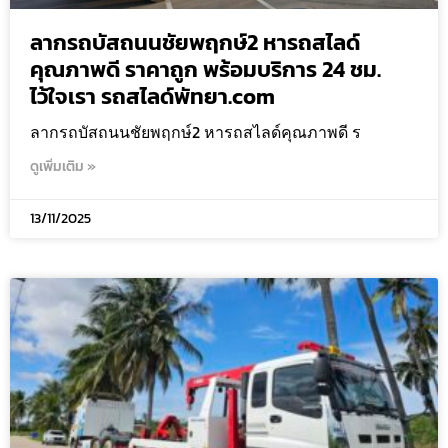
ลากรถบัสถนนชัยพฤกษ์2 หารถสไลด์
คุณภาพดี ราคาถูก พร้อมบริการ 24 ชม.
ไว้ใจเรา รถสไลด์พัทยา.com
ลากรถบัสถนนชัยพฤกษ์2 หารถสไลด์คุณภาพดี ร
ดูเพิ่มเติม »
13/11/2025