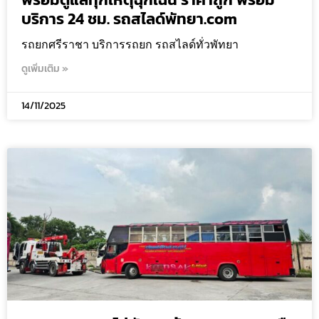
บริการ 24 ชม. รถสไลด์พัทยา.com
รถยกศรีราชา บริการรถยก รถสไลด์ทั่วพัทยา
ดูเพิ่มเติม »
14/11/2025