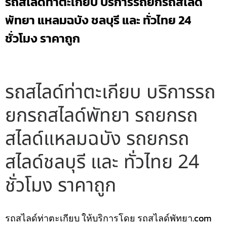
รถ​สไลด์​ท่าตะเกียบ บริการรถยกรถสไลด์
พัทยา แหลมฉบัง ชลบุรี และ ทั่วไทย 24
ชั่วโมง ราคาถูก
รถ​สไลด์​ท่าตะเกียบ บริการรถ
ยกรถสไลด์พัทยา รถยกรถ
สไลด์แหลมฉบัง รถยกรถ
สไลด์ชลบุรี และ ทั่วไทย 24
ชั่วโมง ราคาถูก
รถ​สไลด์​ท่าตะเกียบ ให้บริการโดย รถสไลด์พัทยา.com