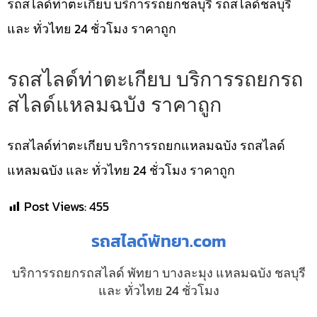
รถ​สไลด์​ท่าตะเกียบ บริการรถยกชลบุรี รถสไลด์ชลบุรี
และ ทั่วไทย 24 ชั่วโมง ราคาถูก
รถ​สไลด์​ท่าตะเกียบ บริการรถยกรถ
สไลด์แหลมฉบัง ราคาถูก
รถ​สไลด์​ท่าตะเกียบ บริการรถยกแหลมฉบัง รถสไลด์
แหลมฉบัง และ ทั่วไทย 24 ชั่วโมง ราคาถูก
Post Views:
455
รถสไลด์พัทยา.com
บริการรถยกรถสไลด์ พัทยา บางละมุง แหลมฉบัง ชลบุรี
และ ทั่วไทย 24 ชั่วโมง