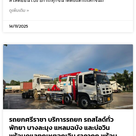
สไลด์ออนโป่ง ยกรถทุกขนาดตั้งแต่รถเล็กจนถ
ดูเพิ่มเติม »
14/11/2025
รถยกศรีราชา บริการรถยก รถสไลด์ทั่ว
พัทยา บางละมุง แหลมฉบัง และบ่อวิน
พร้อมดูแลทุกเหตุฉุกเฉิน ราคาถูก พร้อม