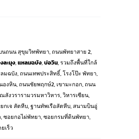
่บนถนน สุขุมวิทพัทยา, ถนนพัทยาสาย 2,
งละมุง
,
แหลมฉบัง
,
บ่อวิน
, รวมถึงพื้นที่ใกล้
หลมฉบัง, ถนนเทพประสิทธิ์, โรงโป๊ะ พัทยา,
หนองหิน, ถนนชัยพฤกษ์2, เขามะกอก, ถนน
ญาณสังวรารามวรมหาวิหาร, วิหารเซียน,
ยกเจ สัตหีบ, ฐานทัพเรือสัตหีบ, สนามบินอู่
 ซอยกอไผ่พัทยา, ซอยกรมที่ดินพัทยา,
ดยเร็ว