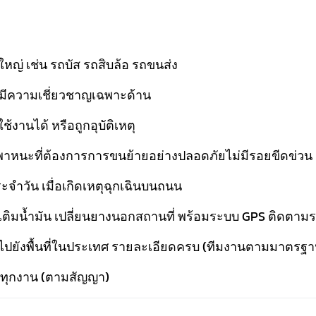
่ เช่น รถบัส รถสิบล้อ รถขนส่ง
่มีความเชี่ยวชาญเฉพาะด้าน
้งานได้ หรือถูกอุบัติเหตุ
าหนะที่ต้องการการขนย้ายอย่างปลอดภัยไม่มีรอยขีดข่วน
ะจำวัน เมื่อเกิดเหตุฉุกเฉินบนถนน
ี่ เติมน้ำมัน เปลี่ยนยางนอกสถานที่ พร้อมระบบ GPS ติดตาม
ยไปยังพื้นที่ในประเทศ รายละเอียดครบ (ทีมงานตามมาตรฐา
ยทุกงาน (ตามสัญญา)