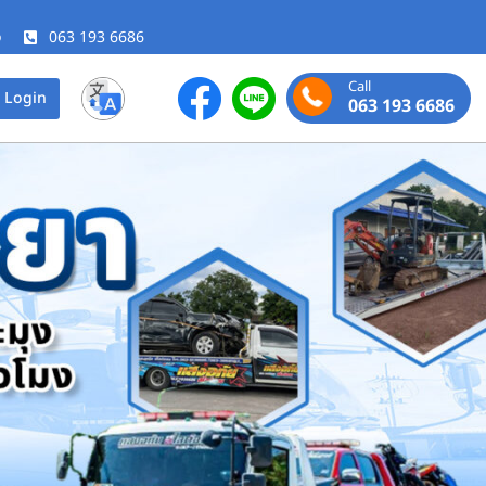
ง
063 193 6686
Call
Login
063 193 6686