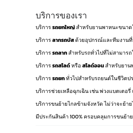
บริการของเรา
บริการ
รถยกใหญ่
สำหรับยานพาหนะขนาดใหญ
บริการ
ลากรถบัส
ด้วยอุปกรณ์และทีมงานที
บริการ
รถลาก
สำหรับรถทั่วไปที่ไม่สามารถใช
บริการ
รถสไลด์
หรือ
สไลด์ออน
สำหรับยานพ
บริการ
รถยก
ทั่วไปสำหรับรถยนต์ในชีวิตปร
บริการช่วยเหลือฉุกเฉิน เช่น พ่วงแบตเตอร
บริการขนย้ายไกลข้ามจังหวัด ไม่ว่าจะย้า
มีประกันสินค้า 100% ครอบคลุมการขนย้า