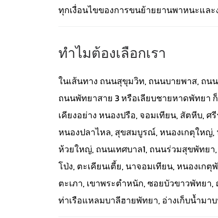
ทุกเงื่อนไขของการขนย้ายยานพาหนะและง
ทำไมต้องเลือกเรา
ในเส้นทาง ถนนสุขุมวิท, ถนนบายพาส, ถนนมอ
ถนนพัทยาสาย 3 หรือเลียบชายหาดพัทยา ก
เคียงอย่าง หนองปรือ, จอมเทียน, สัตหีบ, ศร
หนองปลาไหล, สุขสมบูรณ์, หนองเกตุใหญ่,
ห้วยใหญ่, ถนนเทศบาล1, ถนนร่วมสุขพัทยา, 
โป่ง, ตะเคียนเตี้ย, นาจอมเทียน, หนองเกตุพ
ตะเภา, เขาพระตำหนัก, ซอยบัวขาวพัทยา, 
ท่าเรือแหลมบาลีฮายพัทยา, อ่างเก็บน้ำมาบ