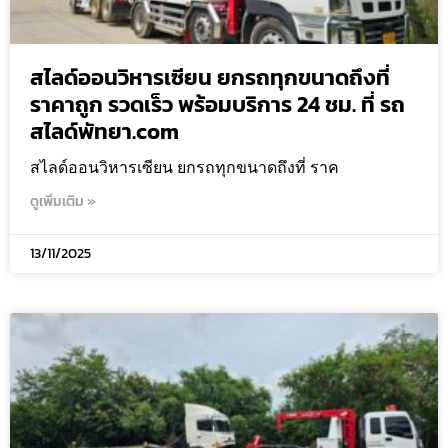
สไลด์ออนวิหารเซียน ยกรถทุกขนาดถึงที่
ราคาถูก รวดเร็ว พร้อมบริการ 24 ชม. ที่ รถ
สไลด์พัทยา.com
สไลด์ออนวิหารเซียน ยกรถทุกขนาดถึงที่ ราค
ดูเพิ่มเติม »
13/11/2025