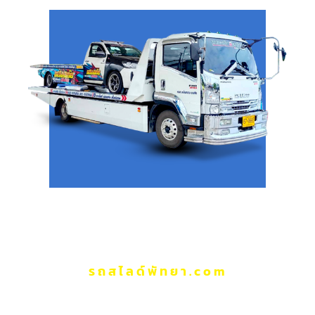
รถสไลด์พัทยา.com
ผลงานของเรา