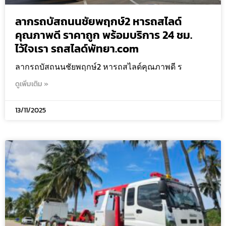
ลากรถบัสถนนชัยพฤกษ์2 หารถสไลด์
คุณภาพดี ราคาถูก พร้อมบริการ 24 ชม.
ไว้ใจเรา รถสไลด์พัทยา.com
ลากรถบัสถนนชัยพฤกษ์2 หารถสไลด์คุณภาพดี ร
ดูเพิ่มเติม »
13/11/2025