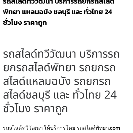
รถ​สไลด์​ทวีวัฒนา บริการรถยกรถสไลด์
พัทยา แหลมฉบัง ชลบุรี และ ทั่วไทย 24
ชั่วโมง ราคาถูก
รถ​สไลด์​ทวีวัฒนา บริการรถ
ยกรถสไลด์พัทยา รถยกรถ
สไลด์แหลมฉบัง รถยกรถ
สไลด์ชลบุรี และ ทั่วไทย 24
ชั่วโมง ราคาถูก
รถ​สไลด์​ทวีวัฒนา ให้บริการโดย รถสไลด์พัทยา.com