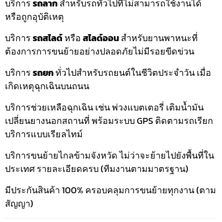
บริการ
รถลาก
สำหรับรถทั่วไปที่ไม่สามารถใช้งานได้
หรือถูกอุบัติเหตุ
บริการ
รถสไลด์
หรือ
สไลด์ออน
สำหรับยานพาหนะที่
ต้องการการขนย้ายอย่างปลอดภัยไม่มีรอยขีดข่วน
บริการ
รถยก
ทั่วไปสำหรับรถยนต์ในชีวิตประจำวัน เมื่อ
เกิดเหตุฉุกเฉินบนถนน
บริการช่วยเหลือฉุกเฉิน เช่น พ่วงแบตเตอรี่ เติมน้ำมัน
เปลี่ยนยางนอกสถานที่ พร้อมระบบ GPS ติดตามรถเรียก
บริการแบบเรียลไทม์
บริการขนย้ายไกลข้ามจังหวัด ไม่ว่าจะย้ายไปยังพื้นที่ใน
ประเทศ รายละเอียดครบ (ทีมงานตามมาตรฐาน)
มีประกันสินค้า 100% ครอบคลุมการขนย้ายทุกงาน (ตาม
สัญญา)