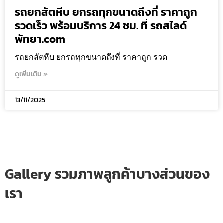
รถยกสัตหีบ ยกรถทุกขนาดถึงที่ ราคาถูก
รวดเร็ว พร้อมบริการ 24 ชม. ที่ รถสไลด์
พัทยา.com
รถยกสัตหีบ ยกรถทุกขนาดถึงที่ ราคาถูก รวด
ดูเพิ่มเติม »
13/11/2025
Gallery รวมภาพลูกค้าบางส่วนของ
เรา