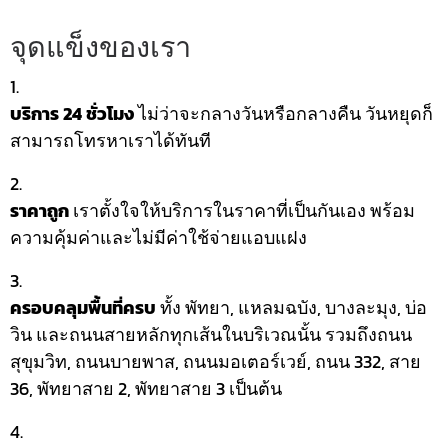
จุดแข็งของเรา
บริการ 24 ชั่วโมง
ไม่ว่าจะกลางวันหรือกลางคืน วันหยุดก็
สามารถโทรหาเราได้ทันที
ราคาถูก
เราตั้งใจให้บริการในราคาที่เป็นกันเอง พร้อม
ความคุ้มค่าและไม่มีค่าใช้จ่ายแอบแฝง
ครอบคลุมพื้นที่ครบ
ทั้ง พัทยา, แหลมฉบัง, บางละมุง, บ่อ
วิน และถนนสายหลักทุกเส้นในบริเวณนั้น รวมถึงถนน
สุขุมวิท, ถนนบายพาส, ถนนมอเตอร์เวย์, ถนน 332, สาย
36, พัทยาสาย 2, พัทยาสาย 3 เป็นต้น