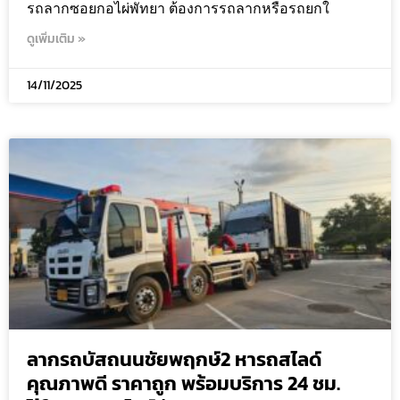
รถลากซอยกอไผ่พัทยา ต้องการรถลากหรือรถยกใ
ดูเพิ่มเติม »
14/11/2025
ลากรถบัสถนนชัยพฤกษ์2 หารถสไลด์
คุณภาพดี ราคาถูก พร้อมบริการ 24 ชม.