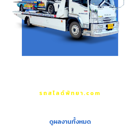
รถสไลด์พัทยา.com
ผลงานของเรา
ดูผลงานทั้งหมด