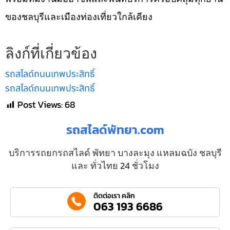
ของชลบุรีและเมืองท่องเที่ยวใกล้เคียง
ลิงก์ที่เกี่ยวข้อง
รถสไลด์ถนนเทพประสิทธิ์
รถสไลด์ถนนเทพประสิทธิ์
Post Views:
68
รถสไลด์พัทยา.com
บริการรถยกรถสไลด์ พัทยา บางละมุง แหลมฉบัง ชลบุรี
และ ทั่วไทย 24 ชั่วโมง
ติดต่อเรา คลิก
063 193 6686