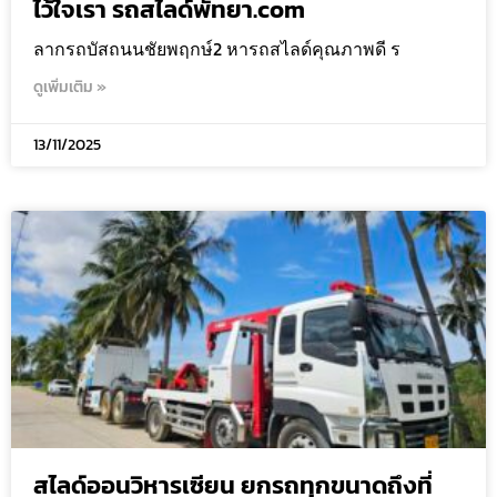
ไว้ใจเรา รถสไลด์พัทยา.com
ลากรถบัสถนนชัยพฤกษ์2 หารถสไลด์คุณภาพดี ร
ดูเพิ่มเติม »
13/11/2025
สไลด์ออนวิหารเซียน ยกรถทุกขนาดถึงที่