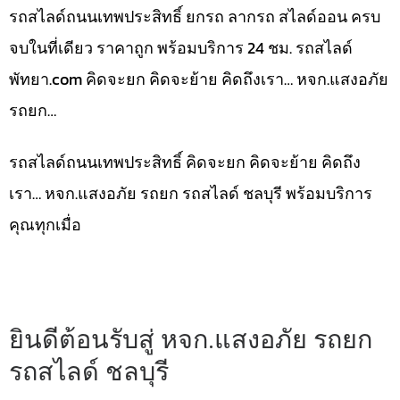
รถสไลด์ถนนเทพประสิทธิ์ ยกรถ ลากรถ สไลด์ออน ครบ
จบในที่เดียว ราคาถูก พร้อมบริการ 24 ชม. รถสไลด์
พัทยา.com คิดจะยก คิดจะย้าย คิดถึงเรา… หจก.แสงอภัย
รถยก…
รถสไลด์ถนนเทพประสิทธิ์ คิดจะยก คิดจะย้าย คิดถึง
เรา… หจก.แสงอภัย รถยก รถสไลด์ ชลบุรี พร้อมบริการ
คุณทุกเมื่อ
ยินดีต้อนรับสู่ หจก.แสงอภัย รถยก
รถสไลด์ ชลบุรี