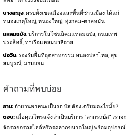
บางละมุง
: ครบทั้งเขตเมืองและพื้นที่ชานเมือง ได้แก่
หนองเกตุใหญ่, หนองใหญ่, ทุ่งกลม-ตาลหมัน
แหลมฉบัง
: บริการในโซนนิคมแหลมฉบัง, ถนนเทพ
ประสิทธิ์, ท่าเรือแหลมบาลีฮาย
บ่อวิน
: รองรับพื้นที่อุตสาหกรรม หนองปลาไหล, สุข
สมบูรณ์, มาบบอน
คำถามที่พบบ่อย
ถาม:
ถ้ายานพาหนะเป็นรถ บัส ต้องเตรียมอะไรมั้ย?
ตอบ:
เมื่อคุณโทรแจ้งว่าเป็นบริการ “ลากรถบัส” เราจะ
จัดรถยกรถสไลด์หรือรถลากขนาดใหญ่ พร้อมอุปกรณ์