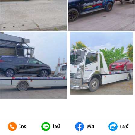
โทร
ไลน์
เฟส
แชร์