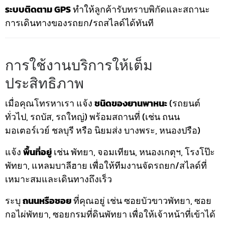
ระบบติดตาม GPS
ทำให้ลูกค้ารับทราบพิกัดและสถานะ
การเดินทางของรถยก/รถสไลด์ได้ทันที
การใช้งานบริการให้เต็ม
ประสิทธิภาพ
เมื่อคุณโทรหาเรา แจ้ง
ชนิดของยานพาหนะ
(รถยนต์
ทั่วไป, รถบัส, รถใหญ่) พร้อมสถานที่ (เช่น ถนน
มอเตอร์เวย์ ชลบุรี หรือ นิยมส่ง บางพระ, หนองปรือ)
แจ้ง
พื้นที่อยู่
เช่น พัทยา, จอมเทียน, หนองเกตุฯ, โรงโป๊ะ
พัทยา, แหลมบาลีฮาย เพื่อให้ทีมงานจัดรถยก/สไลด์ที่
เหมาะสมและเดินทางถึงเร็ว
ระบุ
ถนนหรือซอย
ที่คุณอยู่ เช่น ซอยบัวขาวพัทยา, ซอย
กอไผ่พัทยา, ซอยกรมที่ดินพัทยา เพื่อให้เจ้าหน้าที่เข้าได้