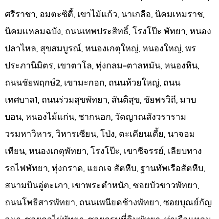
ศรีราชา, อมตะซิตี้, เขาไม้แก้ว, นาเกลือ, นิคมเหมราช,
นิคมแหลมฉบัง, ถนนเทพประสิทธิ์, โรงโป๊ะ พัทยา, หนอง
ปลาไหล, สุขสมบูรณ์, หนองเกตุใหญ่, หนองใหญ่, พร
ประภานิมิตร, เขาตาโล, ทุ่งกลม-ตาลหมัน, หนองหิน,
ถนนชัยพฤกษ์2, เขามะกอก, ถนนห้วยใหญ่, ถนน
เทศบาล1, ถนนร่วมสุขพัทยา, สันติสุข, ชัยพรวิถี, มาบ
บอน, หนองไม้แก่น, ชากนอก, วัดญาณสังวราราม
วรมหาวิหาร, วิหารเซียน, โป่ง, ตะเคียนเตี้ย, นาจอม
เทียน, หนองเกตุพัทยา, โรงโป๊ะ, เขาชีจรรย์, เลียบทาง
รถไฟพัทยา, ทุ่งกราด, แยกเจ สัตหีบ, ฐานทัพเรือสัตหีบ,
สนามบินอู่ตะเภา, เขาพระตำหนัก, ซอยบัวขาวพัทยา,
ถนนโพธิสารพัทยา, ถนนเพนียดช้างพัทยา, ซอยบุณย์กัญ