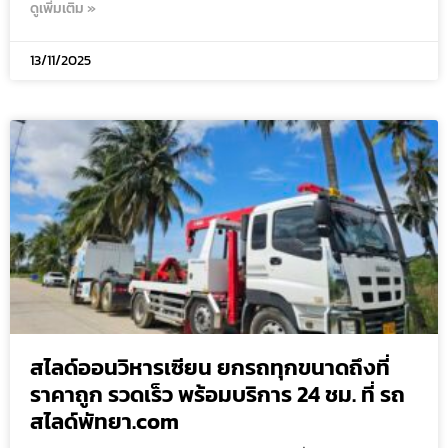
ดูเพิ่มเติม »
13/11/2025
สไลด์ออนวิหารเซียน ยกรถทุกขนาดถึงที่
ราคาถูก รวดเร็ว พร้อมบริการ 24 ชม. ที่ รถ
สไลด์พัทยา.com