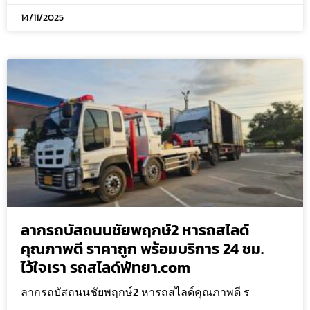
14/11/2025
ลากรถบัสถนนชัยพฤกษ์2 หารถสไลด์
คุณภาพดี ราคาถูก พร้อมบริการ 24 ชม.
ไว้ใจเรา รถสไลด์พัทยา.com
ลากรถบัสถนนชัยพฤกษ์2 หารถสไลด์คุณภาพดี ร