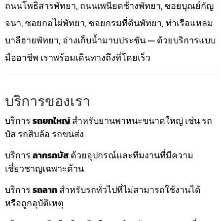
ถนนโพธิสารพัทยา, ถนนเพนียดช้างพัทยา, ซอยบุณย์กัญ
จนา, ซอยกอไผ่พัทยา, ซอยกรมที่ดินพัทยา, ท่าเรือแหลม
บาลีฮายพัทยา, อ่างเก็บน้ำมาบประชัน — ด้วยบริการแบบ
มืออาชีพ เราพร้อมเดินทางถึงที่โดยเร็ว
บริการของเรา
บริการ
รถยกใหญ่
สำหรับยานพาหนะขนาดใหญ่ เช่น รถ
บัส รถสิบล้อ รถขนส่ง
บริการ
ลากรถบัส
ด้วยอุปกรณ์และทีมงานที่มีความ
เชี่ยวชาญเฉพาะด้าน
บริการ
รถลาก
สำหรับรถทั่วไปที่ไม่สามารถใช้งานได้
หรือถูกอุบัติเหตุ