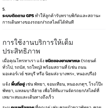
ระบบติดตาม GPS
ทำให้ลูกค้ารับทราบพิกัดและสถานะ
การเดินทางของรถยก/รถสไลด์ได้ทันที
การใช้งานบริการให้เต็ม
ประสิทธิภาพ
เมื่อคุณโทรหาเรา แจ้ง
ชนิดของยานพาหนะ
(รถยนต์
ทั่วไป, รถบัส, รถใหญ่) พร้อมสถานที่ (เช่น ถนน
มอเตอร์เวย์ ชลบุรี หรือ นิยมส่ง บางพระ, หนองปรือ)
แจ้ง
พื้นที่อยู่
เช่น พัทยา, จอมเทียน, หนองเกตุฯ, โรงโป๊ะ
พัทยา, แหลมบาลีฮาย เพื่อให้ทีมงานจัดรถยก/สไลด์ที่
เหมาะสมและเดินทางถึงเร็ว
ระบุ
ถนนหรือซอย
ที่คุณอยู่ เช่น ซอยบัวขาวพัทยา, ซอย