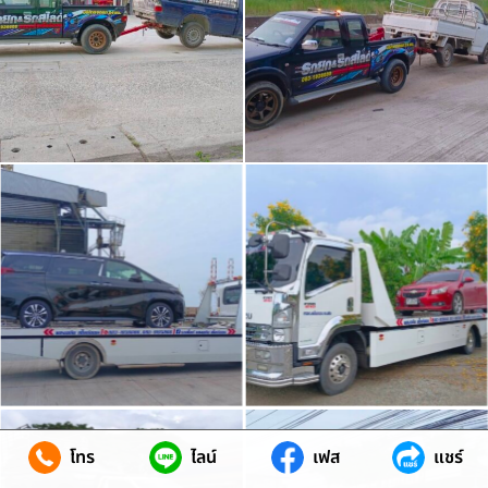
โทร
ไลน์
เฟส
แชร์