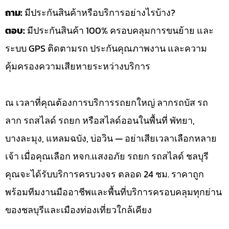
ถาม:
มีประกันสินค้าหรือบริการอย่างไรบ้าง?
ตอบ:
มีประกันสินค้า 100% ครอบคลุมการขนย้าย และ
ระบบ GPS ติดตามรถ ประกันคุณภาพงาน และความ
คุ้มครองความเสียหายระหว่างบริการ
ณ เวลาที่คุณต้องการบริการรถยกใหญ่ ลากรถบัส รถ
ลาก รถสไลด์ รถยก หรือสไลด์ออนในพื้นที่ พัทยา,
บางละมุง, แหลมฉบัง, บ่อวิน — อย่าเสียเวลาเลือกหลาย
เจ้า เมื่อคุณเลือก หจก.แสงอภัย รถยก รถสไลด์ ชลบุรี
คุณจะได้รับบริการครบวงจร ตลอด 24 ชม. ราคาถูก
พร้อมทีมงานมืออาชีพและพื้นที่บริการครอบคลุมทุกย่าน
ของชลบุรีและเมืองท่องเที่ยวใกล้เคียง