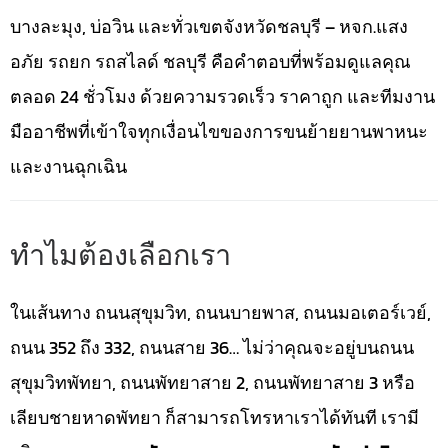
บางละมุง, บ่อวิน และทั่วเขตจังหวัดชลบุรี – หจก.แสง
อภัย รถยก รถสไลด์ ชลบุรี คือคำตอบที่พร้อมดูแลคุณ
ตลอด 24 ชั่วโมง ด้วยความรวดเร็ว ราคาถูก และทีมงาน
มืออาชีพที่เข้าใจทุกเงื่อนไขของการขนย้ายยานพาหนะ
และงานฉุกเฉิน
ทำไมต้องเลือกเรา
ในเส้นทาง ถนนสุขุมวิท, ถนนบายพาส, ถนนมอเตอร์เวย์,
ถนน 352 ถึง 332, ถนนสาย 36… ไม่ว่าคุณจะอยู่บนถนน
สุขุมวิทพัทยา, ถนนพัทยาสาย 2, ถนนพัทยาสาย 3 หรือ
เลียบชายหาดพัทยา ก็สามารถโทรหาเราได้ทันที เรามี