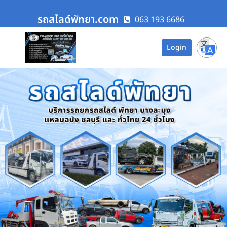
รถสไลด์พัทยา.com
063 193 6686
Login