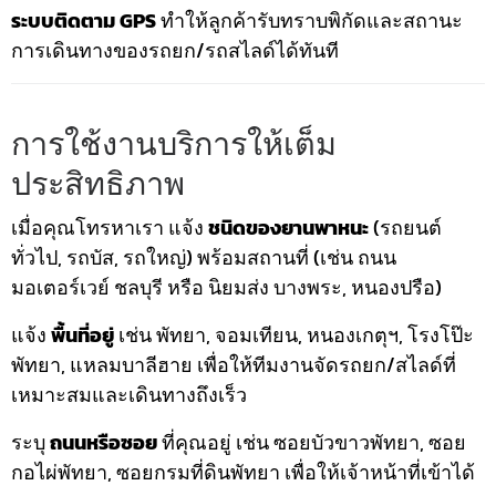
ระบบติดตาม GPS
ทำให้ลูกค้ารับทราบพิกัดและสถานะ
การเดินทางของรถยก/รถสไลด์ได้ทันที
การใช้งานบริการให้เต็ม
ประสิทธิภาพ
เมื่อคุณโทรหาเรา แจ้ง
ชนิดของยานพาหนะ
(รถยนต์
ทั่วไป, รถบัส, รถใหญ่) พร้อมสถานที่ (เช่น ถนน
มอเตอร์เวย์ ชลบุรี หรือ นิยมส่ง บางพระ, หนองปรือ)
แจ้ง
พื้นที่อยู่
เช่น พัทยา, จอมเทียน, หนองเกตุฯ, โรงโป๊ะ
พัทยา, แหลมบาลีฮาย เพื่อให้ทีมงานจัดรถยก/สไลด์ที่
เหมาะสมและเดินทางถึงเร็ว
ระบุ
ถนนหรือซอย
ที่คุณอยู่ เช่น ซอยบัวขาวพัทยา, ซอย
กอไผ่พัทยา, ซอยกรมที่ดินพัทยา เพื่อให้เจ้าหน้าที่เข้าได้