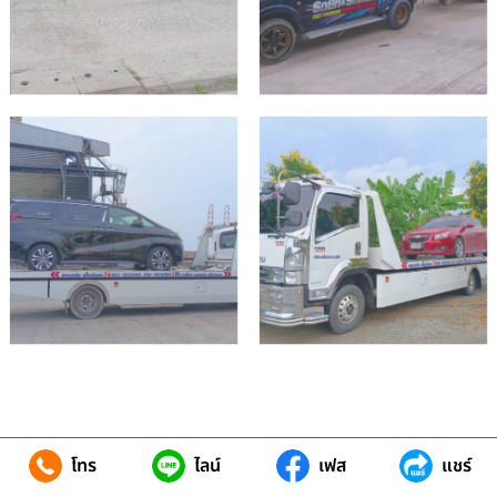
โทร
ไลน์
เฟส
แชร์