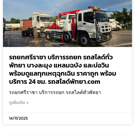
รถยกศรีราชา บริการรถยก รถสไลด์ทั่ว
พัทยา บางละมุง แหลมฉบัง และบ่อวิน
พร้อมดูแลทุกเหตุฉุกเฉิน ราคาถูก พร้อม
บริการ 24 ชม. รถสไลด์พัทยา.com
รถยกศรีราชา บริการรถยก รถสไลด์ทั่วพัทยา
ดูเพิ่มเติม »
14/11/2025