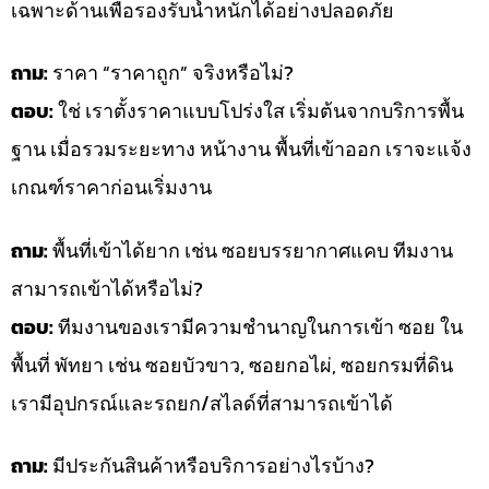
เฉพาะด้านเพื่อรองรับน้ำหนักได้อย่างปลอดภัย
ถาม:
ราคา “ราคาถูก” จริงหรือไม่?
ตอบ:
ใช่ เราตั้งราคาแบบโปร่งใส เริ่มต้นจากบริการพื้น
ฐาน เมื่อรวมระยะทาง หน้างาน พื้นที่เข้าออก เราจะแจ้ง
เกณฑ์ราคาก่อนเริ่มงาน
ถาม:
พื้นที่เข้าได้ยาก เช่น ซอยบรรยากาศแคบ ทีมงาน
สามารถเข้าได้หรือไม่?
ตอบ:
ทีมงานของเรามีความชำนาญในการเข้า ซอย ใน
พื้นที่ พัทยา เช่น ซอยบัวขาว, ซอยกอไผ่, ซอยกรมที่ดิน
เรามีอุปกรณ์และรถยก/สไลด์ที่สามารถเข้าได้
ถาม:
มีประกันสินค้าหรือบริการอย่างไรบ้าง?