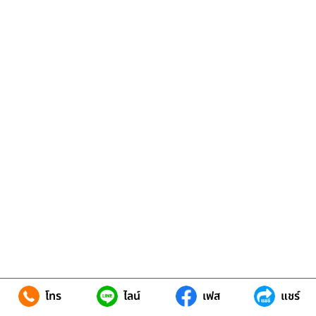
โทร
ไลน์
เฟส
แชร์