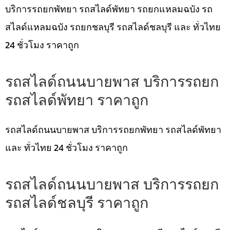
บริการรถยกพัทยา รถสไลด์พัทยา รถยกแหลมฉบัง รถ
สไลด์แหลมฉบัง รถยกชลบุรี รถสไลด์ชลบุรี และ ทั่วไทย
24 ชั่วโมง ราคาถูก
รถ​สไลด์​ถนนบายพาส บริการรถยก
รถสไลด์พัทยา ราคาถูก
รถ​สไลด์​ถนนบายพาส บริการรถยกพัทยา รถสไลด์พัทยา
และ ทั่วไทย 24 ชั่วโมง ราคาถูก
รถ​สไลด์​ถนนบายพาส บริการรถยก
รถสไลด์ชลบุรี ราคาถูก