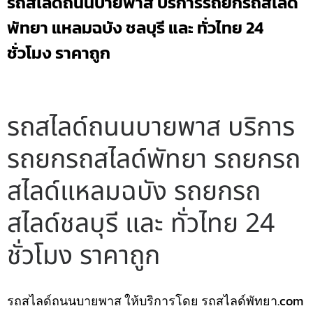
รถ​สไลด์​ถนนบายพาส บริการรถยกรถสไลด์
พัทยา แหลมฉบัง ชลบุรี และ ทั่วไทย 24
ชั่วโมง ราคาถูก
รถ​สไลด์​ถนนบายพาส บริการ
รถยกรถสไลด์พัทยา รถยกรถ
สไลด์แหลมฉบัง รถยกรถ
สไลด์ชลบุรี และ ทั่วไทย 24
ชั่วโมง ราคาถูก
รถ​สไลด์​ถนนบายพาส ให้บริการโดย รถสไลด์พัทยา.com