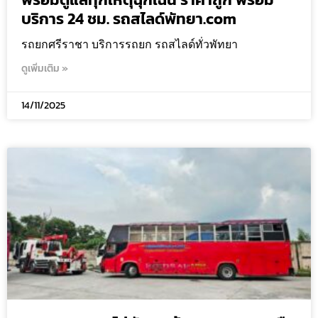
บริการ 24 ชม. รถสไลด์พัทยา.com
รถยกศรีราชา บริการรถยก รถสไลด์ทั่วพัทยา
ดูเพิ่มเติม »
14/11/2025