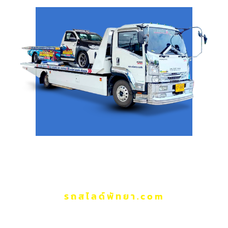
รถสไลด์พัทยา.com
ผลงานของเรา