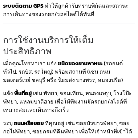
ระบบติดตาม GPS
ทำให้ลูกค้ารับทราบพิกัดและสถานะ
การเดินทางของรถยก/รถสไลด์ได้ทันที
การใช้งานบริการให้เต็ม
ประสิทธิภาพ
เมื่อคุณโทรหาเรา แจ้ง
ชนิดของยานพาหนะ
(รถยนต์
ทั่วไป, รถบัส, รถใหญ่) พร้อมสถานที่ (เช่น ถนน
มอเตอร์เวย์ ชลบุรี หรือ นิยมส่ง บางพระ, หนองปรือ)
แจ้ง
พื้นที่อยู่
เช่น พัทยา, จอมเทียน, หนองเกตุฯ, โรงโป๊ะ
พัทยา, แหลมบาลีฮาย เพื่อให้ทีมงานจัดรถยก/สไลด์ที่
เหมาะสมและเดินทางถึงเร็ว
ระบุ
ถนนหรือซอย
ที่คุณอยู่ เช่น ซอยบัวขาวพัทยา, ซอย
กอไผ่พัทยา, ซอยกรมที่ดินพัทยา เพื่อให้เจ้าหน้าที่เข้าได้