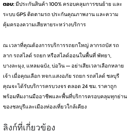
ตอบ:
มีประกันสินค้า 100% ครอบคลุมการขนย้าย และ
ระบบ GPS ติดตามรถ ประกันคุณภาพงาน และความ
คุ้มครองความเสียหายระหว่างบริการ
ณ เวลาที่คุณต้องการบริการรถยกใหญ่ ลากรถบัส รถ
ลาก รถสไลด์ รถยก หรือสไลด์ออนในพื้นที่ พัทยา,
บางละมุง, แหลมฉบัง, บ่อวิน — อย่าเสียเวลาเลือกหลาย
เจ้า เมื่อคุณเลือก หจก.แสงอภัย รถยก รถสไลด์ ชลบุรี
คุณจะได้รับบริการครบวงจร ตลอด 24 ชม. ราคาถูก
พร้อมทีมงานมืออาชีพและพื้นที่บริการครอบคลุมทุกย่าน
ของชลบุรีและเมืองท่องเที่ยวใกล้เคียง
ลิงก์ที่เกี่ยวข้อง