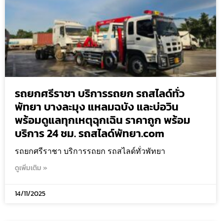
รถยกศรีราชา บริการรถยก รถสไลด์ทั่ว
พัทยา บางละมุง แหลมฉบัง และบ่อวิน
พร้อมดูแลทุกเหตุฉุกเฉิน ราคาถูก พร้อม
บริการ 24 ชม. รถสไลด์พัทยา.com
รถยกศรีราชา บริการรถยก รถสไลด์ทั่วพัทยา
ดูเพิ่มเติม »
14/11/2025