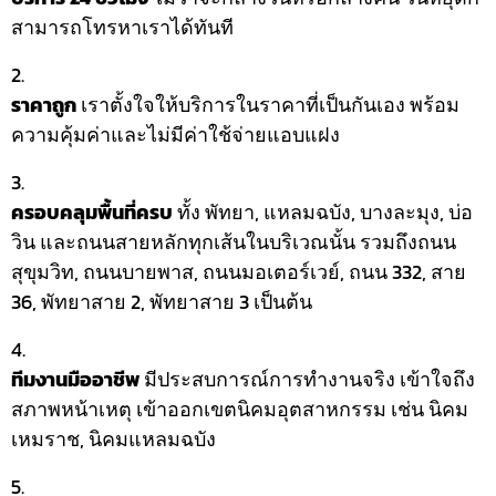
สามารถโทรหาเราได้ทันที
ราคาถูก
เราตั้งใจให้บริการในราคาที่เป็นกันเอง พร้อม
ความคุ้มค่าและไม่มีค่าใช้จ่ายแอบแฝง
ครอบคลุมพื้นที่ครบ
ทั้ง พัทยา, แหลมฉบัง, บางละมุง, บ่อ
วิน และถนนสายหลักทุกเส้นในบริเวณนั้น รวมถึงถนน
สุขุมวิท, ถนนบายพาส, ถนนมอเตอร์เวย์, ถนน 332, สาย
36, พัทยาสาย 2, พัทยาสาย 3 เป็นต้น
ทีมงานมืออาชีพ
มีประสบการณ์การทำงานจริง เข้าใจถึง
สภาพหน้าเหตุ เข้าออกเขตนิคมอุตสาหกรรม เช่น นิคม
เหมราช, นิคมแหลมฉบัง