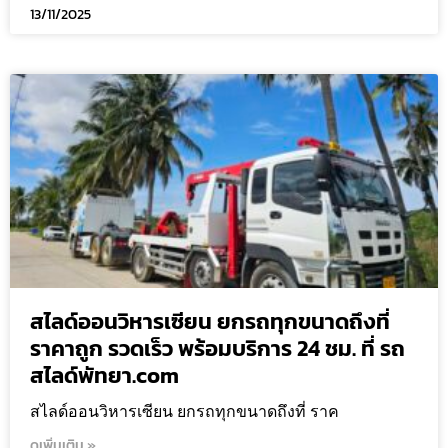
13/11/2025
สไลด์ออนวิหารเซียน ยกรถทุกขนาดถึงที่
ราคาถูก รวดเร็ว พร้อมบริการ 24 ชม. ที่ รถ
สไลด์พัทยา.com
สไลด์ออนวิหารเซียน ยกรถทุกขนาดถึงที่ ราค
ดูเพิ่มเติม »