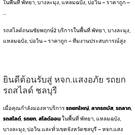
ในพื้นที่ พัทยา, บางละมุง, แหลมฉบัง, บ่อวิน – ราคาถูก –
…
รถสไลด์ถนนชัยพฤกษ์2 บริการในพื้นที่ พัทยา, บางละมุง,
แหลมฉบัง, บ่อวิน – ราคาถูก – ทีมงานประสบการณ์สูง
ยินดีต้อนรับสู่ หจก.แสงอภัย รถยก
รถสไลด์ ชลบุรี
เมื่อคุณกำลังมองหาบริการ
รถยกใหญ่
,
ลากรถบัส
,
รถลาก
,
รถสไลด์
,
รถยก
,
สไลด์ออน
ในพื้นที่ พัทยา, แหลมฉบัง,
บางละมุง, บ่อวิน และทั่วเขตจังหวัดชลบุรี – หจก.แสง