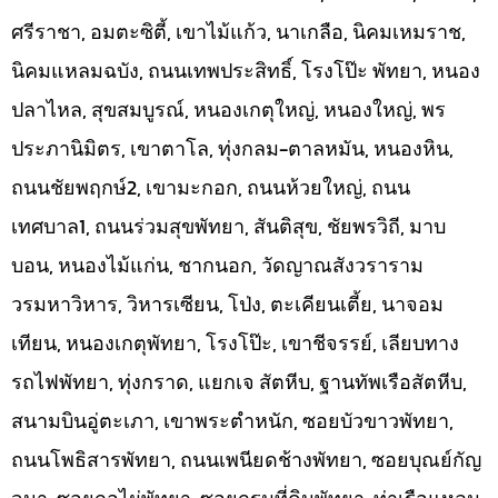
ศรีราชา, อมตะซิตี้, เขาไม้แก้ว, นาเกลือ, นิคมเหมราช,
นิคมแหลมฉบัง, ถนนเทพประสิทธิ์, โรงโป๊ะ พัทยา, หนอง
ปลาไหล, สุขสมบูรณ์, หนองเกตุใหญ่, หนองใหญ่, พร
ประภานิมิตร, เขาตาโล, ทุ่งกลม-ตาลหมัน, หนองหิน,
ถนนชัยพฤกษ์2, เขามะกอก, ถนนห้วยใหญ่, ถนน
เทศบาล1, ถนนร่วมสุขพัทยา, สันติสุข, ชัยพรวิถี, มาบ
บอน, หนองไม้แก่น, ชากนอก, วัดญาณสังวราราม
วรมหาวิหาร, วิหารเซียน, โป่ง, ตะเคียนเตี้ย, นาจอม
เทียน, หนองเกตุพัทยา, โรงโป๊ะ, เขาชีจรรย์, เลียบทาง
รถไฟพัทยา, ทุ่งกราด, แยกเจ สัตหีบ, ฐานทัพเรือสัตหีบ,
สนามบินอู่ตะเภา, เขาพระตำหนัก, ซอยบัวขาวพัทยา,
ถนนโพธิสารพัทยา, ถนนเพนียดช้างพัทยา, ซอยบุณย์กัญ