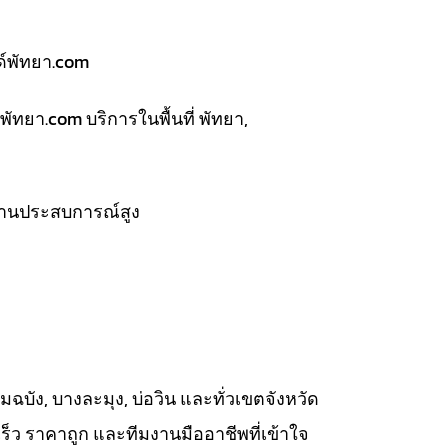
ด์พัทยา.com
ัทยา.com บริการในพื้นที่ พัทยา,
มงานประสบการณ์สูง
ลมฉบัง, บางละมุง, บ่อวิน และทั่วเขตจังหวัด
ร็ว ราคาถูก และทีมงานมืออาชีพที่เข้าใจ