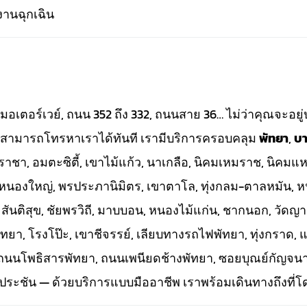
านฉุกเฉิน
เตอร์เวย์, ถนน 352 ถึง 332, ถนนสาย 36… ไม่ว่าคุณจะอยู
็สามารถโทรหาเราได้ทันที เรามีบริการครอบคลุม
พัทยา
,
บา
ีราชา, อมตะซิตี้, เขาไม้แก้ว, นาเกลือ, นิคมเหมราช, นิคมแ
 หนองใหญ่, พรประภานิมิตร, เขาตาโล, ทุ่งกลม-ตาลหมัน, 
สันติสุข, ชัยพรวิถี, มาบบอน, หนองไม้แก่น, ชากนอก, วัด
ัทยา, โรงโป๊ะ, เขาชีจรรย์, เลียบทางรถไฟพัทยา, ทุ่งกราด, แ
ถนนโพธิสารพัทยา, ถนนเพนียดช้างพัทยา, ซอยบุณย์กัญจนา,
ประชัน — ด้วยบริการแบบมืออาชีพ เราพร้อมเดินทางถึงที่โ