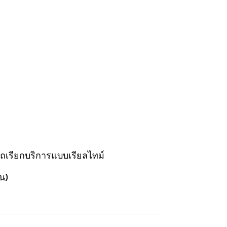
รถเรียกบริการแบบเรียลไทม์
น)