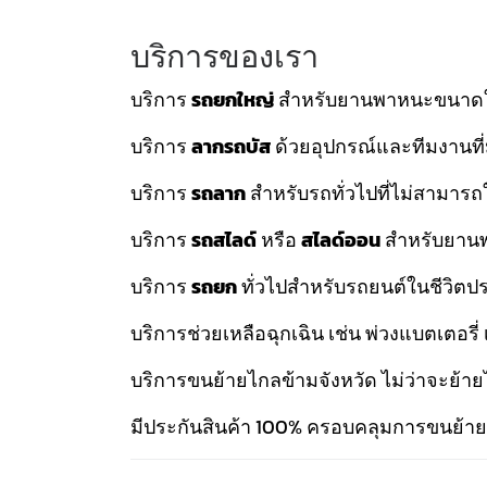
บริการของเรา
บริการ
รถยกใหญ่
สำหรับยานพาหนะขนาดใหญ
บริการ
ลากรถบัส
ด้วยอุปกรณ์และทีมงานที
บริการ
รถลาก
สำหรับรถทั่วไปที่ไม่สามารถใช
บริการ
รถสไลด์
หรือ
สไลด์ออน
สำหรับยานพ
บริการ
รถยก
ทั่วไปสำหรับรถยนต์ในชีวิตปร
บริการช่วยเหลือฉุกเฉิน เช่น พ่วงแบตเตอร
บริการขนย้ายไกลข้ามจังหวัด ไม่ว่าจะย้า
มีประกันสินค้า 100% ครอบคลุมการขนย้า