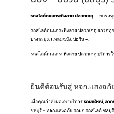
รถสไลด์ถนนกระทิงลาย ปลวกเกตุ
— ยกรถทุก
รถสไลด์ถนนกระทิงลาย ปลวกเกตุ ยกรถทุกขนาด
บางละมุง, แหลมฉบัง, บ่อวิน –…
รถสไลด์ถนนกระทิงลาย ปลวกเกตุ บริการในพื
ยินดีต้อนรับสู่ หจก.แสงอภ
เมื่อคุณกำลังมองหาบริการ
รถยกใหญ่
,
ลาก
ชลบุรี – หจก.แสงอภัย รถยก รถสไลด์ ชลบุร