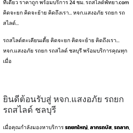
ที่เดียว ราคาถูก พร้อมบริการ 24 ชม. รถสไลด์พัทยา.com
คิดจะยก คิดจะย้าย คิดถึงเรา… หจก.แสงอภัย รถยก รถ
สไลด์…
รถสไลด์ตะเคียนเตี้ย คิดจะยก คิดจะย้าย คิดถึงเรา…
หจก.แสงอภัย รถยก รถสไลด์ ชลบุรี พร้อมบริการคุณทุก
เมื่อ
ยินดีต้อนรับสู่ หจก.แสงอภัย รถยก
รถสไลด์ ชลบุรี
เมื่อคุณกำลังมองหาบริการ
รถยกใหญ่
,
ลากรถบัส
,
รถลาก
,