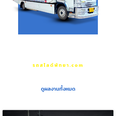
รถสไลด์พัทยา.com
ผลงานของเรา
ดูผลงานทั้งหมด