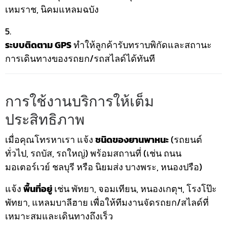
เหมราช, นิคมแหลมฉบัง
ระบบติดตาม GPS
ทำให้ลูกค้ารับทราบพิกัดและสถานะ
การเดินทางของรถยก/รถสไลด์ได้ทันที
การใช้งานบริการให้เต็ม
ประสิทธิภาพ
เมื่อคุณโทรหาเรา แจ้ง
ชนิดของยานพาหนะ
(รถยนต์
ทั่วไป, รถบัส, รถใหญ่) พร้อมสถานที่ (เช่น ถนน
มอเตอร์เวย์ ชลบุรี หรือ นิยมส่ง บางพระ, หนองปรือ)
แจ้ง
พื้นที่อยู่
เช่น พัทยา, จอมเทียน, หนองเกตุฯ, โรงโป๊ะ
พัทยา, แหลมบาลีฮาย เพื่อให้ทีมงานจัดรถยก/สไลด์ที่
เหมาะสมและเดินทางถึงเร็ว