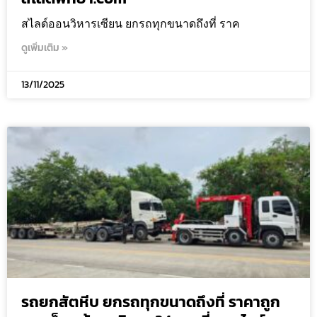
สไลด์ออนวิหารเซียน ยกรถทุกขนาดถึงที่ ราค
ดูเพิ่มเติม »
13/11/2025
รถยกสัตหีบ ยกรถทุกขนาดถึงที่ ราคาถูก