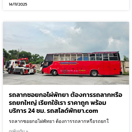
14/11/2025
รถลากซอยกอไผ่พัทยา ต้องการรถลากหรือ
รถยกใหญ่ เรียกใช้เรา ราคาถูก พร้อม
บริการ 24 ชม. รถสไลด์พัทยา.com
รถลากซอยกอไผ่พัทยา ต้องการรถลากหรือรถยกใ
ดูเพิ่มเติม »