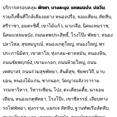
บริการครอบคลุม
พัทยา
,
บางละมุง
,
แหลมฉบัง
,
บ่อวิน
,
รวมถึงพื้นที่ใกล้เคียงอย่าง หนองปรือ, จอมเทียน, สัตหีบ,
ศรีราชา, อมตะซิตี้, เขาไม้แก้ว, นาเกลือ, นิคมเหมราช,
นิคมแหลมฉบัง, ถนนเทพประสิทธิ์, โรงโป๊ะ พัทยา, หนอง
ปลาไหล, สุขสมบูรณ์, หนองเกตุใหญ่, หนองใหญ่, พร
ประภานิมิตร, เขาตาโล, ทุ่งกลม-ตาลหมัน, หนองหิน,
ถนนชัยพฤกษ์2, เขามะกอก, ถนนห้วยใหญ่, ถนน
เทศบาล1, ถนนร่วมสุขพัทยา, สันติสุข, ชัยพรวิถี, มาบ
บอน, หนองไม้แก่น, ชากนอก, วัดญาณสังวราราม
วรมหาวิหาร, วิหารเซียน, โป่ง, ตะเคียนเตี้ย, นาจอม
เทียน, หนองเกตุพัทยา, โรงโป๊ะ, เขาชีจรรย์, เลียบทาง
รถไฟพัทยา, ทุ่งกราด, แยกเจ สัตหีบ, ฐานทัพเรือสัตหีบ,