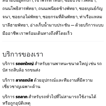
สนามบินอู่ตะเภา, เขาพระตำหนัก, ซอยบัวขาวพัทยา,
ถนนโพธิสารพัทยา, ถนนเพนียดช้างพัทยา, ซอยบุณย์กัญ
จนา, ซอยกอไผ่พัทยา, ซอยกรมที่ดินพัทยา, ท่าเรือแหลม
บาลีฮายพัทยา, อ่างเก็บน้ำมาบประชัน — ด้วยบริการแบบ
มืออาชีพ เราพร้อมเดินทางถึงที่โดยเร็ว
บริการของเรา
บริการ
รถยกใหญ่
สำหรับยานพาหนะขนาดใหญ่ เช่น รถ
บัส รถสิบล้อ รถขนส่ง
บริการ
ลากรถบัส
ด้วยอุปกรณ์และทีมงานที่มีความ
เชี่ยวชาญเฉพาะด้าน
บริการ
รถลาก
สำหรับรถทั่วไปที่ไม่สามารถใช้งานได้
หรือถูกอุบัติเหตุ