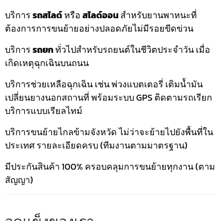
บริการ
รถสไลด์
หรือ
สไลด์ออน
สำหรับยานพาหนะที่
ต้องการการขนย้ายอย่างปลอดภัยไม่มีรอยขีดข่วน
บริการ
รถยก
ทั่วไปสำหรับรถยนต์ในชีวิตประจำวัน เมื่อ
เกิดเหตุฉุกเฉินบนถนน
บริการช่วยเหลือฉุกเฉิน เช่น พ่วงแบตเตอรี่ เติมน้ำมัน
เปลี่ยนยางนอกสถานที่ พร้อมระบบ GPS ติดตามรถเรียก
บริการแบบเรียลไทม์
บริการขนย้ายไกลข้ามจังหวัด ไม่ว่าจะย้ายไปยังพื้นที่ใน
ประเทศ รายละเอียดครบ (ทีมงานตามมาตรฐาน)
มีประกันสินค้า 100% ครอบคลุมการขนย้ายทุกงาน (ตาม
สัญญา)