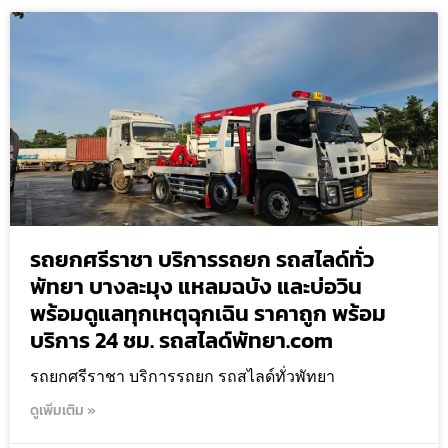
รถยกศรีราชา บริการรถยก รถสไลด์ทั่ว
พัทยา บางละมุง แหลมฉบัง และบ่อวิน
พร้อมดูแลทุกเหตุฉุกเฉิน ราคาถูก พร้อม
บริการ 24 ชม. รถสไลด์พัทยา.com
รถยกศรีราชา บริการรถยก รถสไลด์ทั่วพัทยา
ดูเพิ่มเติม »