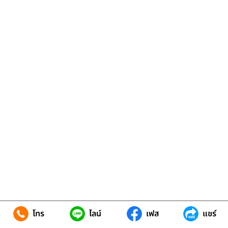
โทร
ไลน์
เฟส
แชร์