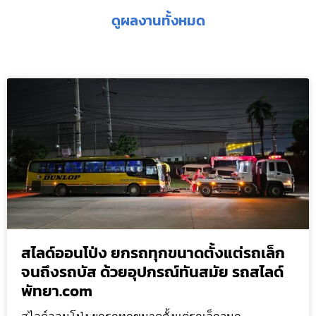
ดูผลงานทั้งหมด
สไลด์ออนโป่ง ยกรถทุกขนาดตั้งแต่รถเล็ก
จนถึงรถบัส ด้วยอุปกรณ์ทันสมัย รถสไลด์
พัทยา.com