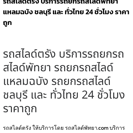
รถ​สไลด์​ตรัง บริการรถยกรถสไลด์พัทยา
แหลมฉบัง ชลบุรี และ ทั่วไทย 24 ชั่วโมง ราคา
ถูก
รถ​สไลด์​ตรัง บริการรถยกรถ
สไลด์พัทยา รถยกรถสไลด์
แหลมฉบัง รถยกรถสไลด์
ชลบุรี และ ทั่วไทย 24 ชั่วโมง
ราคาถูก
รถ​สไลด์​ตรัง ให้บริการโดย รถสไลด์พัทยา.com บริการ