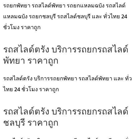
รถยกพัทยา รถสไลด์พัทยา รถยกแหลมฉบัง รถสไลด์
แหลมฉบัง รถยกชลบุรี รถสไลด์ชลบุรี และ ทั่วไทย 24
ชั่วโมง ราคาถูก
รถ​สไลด์​ตรัง บริการรถยกรถสไลด์
พัทยา ราคาถูก
รถ​สไลด์​ตรัง บริการรถยกพัทยา รถสไลด์พัทยา และ ทั่ว
ไทย 24 ชั่วโมง ราคาถูก
รถ​สไลด์​ตรัง บริการรถยกรถสไลด์
ชลบุรี ราคาถูก