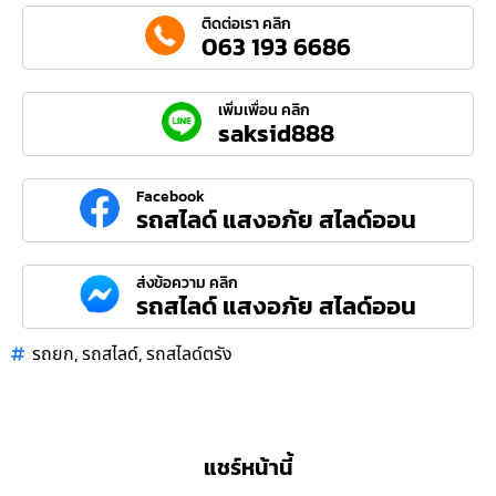
ติดต่อเรา คลิก
063 193 6686
เพิ่มเพื่อน คลิก
saksid888
Facebook
รถสไลด์ แสงอภัย สไลด์ออน
ส่งข้อความ คลิก
รถสไลด์ แสงอภัย สไลด์ออน
,
,
รถยก
รถสไลด์
รถ​สไลด์​ตรัง
แชร์หน้านี้