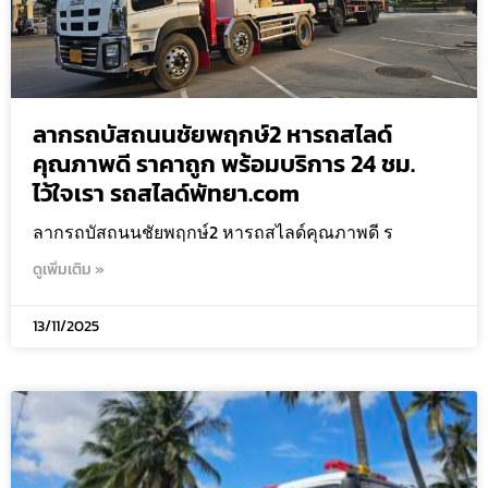
ลากรถบัสถนนชัยพฤกษ์2 หารถสไลด์
คุณภาพดี ราคาถูก พร้อมบริการ 24 ชม.
ไว้ใจเรา รถสไลด์พัทยา.com
ลากรถบัสถนนชัยพฤกษ์2 หารถสไลด์คุณภาพดี ร
ดูเพิ่มเติม »
13/11/2025