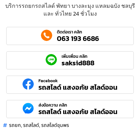
บริการรถยกรถสไลด์ พัทยา บางละมุง แหลมฉบัง ชลบุรี
และ ทั่วไทย 24 ชั่วโมง
ติดต่อเรา คลิก
063 193 6686
เพิ่มเพื่อน คลิก
saksid888
Facebook
รถสไลด์ แสงอภัย สไลด์ออน
ส่งข้อความ คลิก
รถสไลด์ แสงอภัย สไลด์ออน
,
,
รถยก
รถสไลด์
รถ​สไลด์​ชุมพร