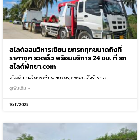
สไลด์ออนวิหารเซียน ยกรถทุกขนาดถึงที่
ราคาถูก รวดเร็ว พร้อมบริการ 24 ชม. ที่ รถ
สไลด์พัทยา.com
สไลด์ออนวิหารเซียน ยกรถทุกขนาดถึงที่ ราค
ดูเพิ่มเติม »
13/11/2025