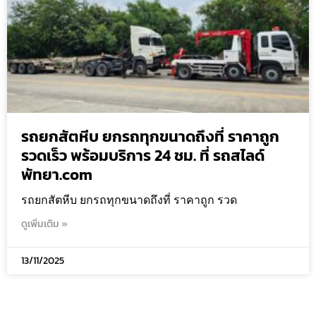
รถยกสัตหีบ ยกรถทุกขนาดถึงที่ ราคาถูก
รวดเร็ว พร้อมบริการ 24 ชม. ที่ รถสไลด์
พัทยา.com
รถยกสัตหีบ ยกรถทุกขนาดถึงที่ ราคาถูก รวด
ดูเพิ่มเติม »
13/11/2025