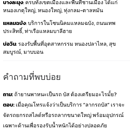
บางละมุง
: ครบทั้งเขตเมืองและพื้นที่ชานเมือง ได้แก่
หนองเกตุใหญ่, หนองใหญ่, ทุ่งกลม-ตาลหมัน
แหลมฉบัง
: บริการในโซนนิคมแหลมฉบัง, ถนนเทพ
ประสิทธิ์, ท่าเรือแหลมบาลีฮาย
บ่อวิน
: รองรับพื้นที่อุตสาหกรรม หนองปลาไหล, สุข
สมบูรณ์, มาบบอน
คำถามที่พบบ่อย
ถาม:
ถ้ายานพาหนะเป็นรถ บัส ต้องเตรียมอะไรมั้ย?
ตอบ:
เมื่อคุณโทรแจ้งว่าเป็นบริการ “ลากรถบัส” เราจะ
จัดรถยกรถสไลด์หรือรถลากขนาดใหญ่ พร้อมอุปกรณ์
เฉพาะด้านเพื่อรองรับน้ำหนักได้อย่างปลอดภัย