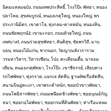
นิคมแหลมฉบัง, ถนนเทพประสิทธิ์, โรงโป๊ะ พัทยา, หนอง
ปลาไหล, สุขสมบูรณ์, หนองเกตุใหญ่, หนองใหญ่, พร
ประภานิมิตร, เขาตาโล, ทุ่งกลม-ตาลหมัน, หนองหิน,
ถนนชัยพฤกษ์2, เขามะกอก, ถนนห้วยใหญ่, ถนน
เทศบาล1, ถนนร่วมสุขพัทยา, สันติสุข, ชัยพรวิถี, มาบ
บอน, หนองไม้แก่น, ชากนอก, วัดญาณสังวราราม
วรมหาวิหาร, วิหารเซียน, โป่ง, ตะเคียนเตี้ย, นาจอม
เทียน, หนองเกตุพัทยา, โรงโป๊ะ, เขาชีจรรย์, เลียบทาง
รถไฟพัทยา, ทุ่งกราด, แยกเจ สัตหีบ, ฐานทัพเรือสัตหีบ,
สนามบินอู่ตะเภา, เขาพระตำหนัก, ซอยบัวขาวพัทยา,
ถนนโพธิสารพัทยา, ถนนเพนียดช้างพัทยา, ซอยบุณย์กัญ
จนา, ซอยกอไผ่พัทยา, ซอยกรมที่ดินพัทยา, ท่าเรือแหลม