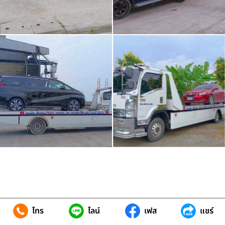
โทร
ไลน์
เฟส
แชร์