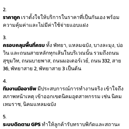
ราคาถูก
เราตั้งใจให้บริการในราคาที่เป็นกันเอง พร้อม
ความคุ้มค่าและไม่มีค่าใช้จ่ายแอบแฝง
ครอบคลุมพื้นที่ครบ
ทั้ง พัทยา, แหลมฉบัง, บางละมุง, บ่อ
วิน และถนนสายหลักทุกเส้นในบริเวณนั้น รวมถึงถนน
สุขุมวิท, ถนนบายพาส, ถนนมอเตอร์เวย์, ถนน 332, สาย
36, พัทยาสาย 2, พัทยาสาย 3 เป็นต้น
ทีมงานมืออาชีพ
มีประสบการณ์การทำงานจริง เข้าใจถึง
สภาพหน้าเหตุ เข้าออกเขตนิคมอุตสาหกรรม เช่น นิคม
เหมราช, นิคมแหลมฉบัง
ระบบติดตาม GPS
ทำให้ลูกค้ารับทราบพิกัดและสถานะ