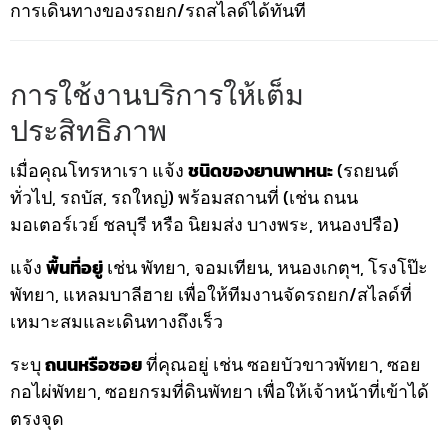
การเดินทางของรถยก/รถสไลด์ได้ทันที
การใช้งานบริการให้เต็ม
ประสิทธิภาพ
เมื่อคุณโทรหาเรา แจ้ง
ชนิดของยานพาหนะ
(รถยนต์
ทั่วไป, รถบัส, รถใหญ่) พร้อมสถานที่ (เช่น ถนน
มอเตอร์เวย์ ชลบุรี หรือ นิยมส่ง บางพระ, หนองปรือ)
แจ้ง
พื้นที่อยู่
เช่น พัทยา, จอมเทียน, หนองเกตุฯ, โรงโป๊ะ
พัทยา, แหลมบาลีฮาย เพื่อให้ทีมงานจัดรถยก/สไลด์ที่
เหมาะสมและเดินทางถึงเร็ว
ระบุ
ถนนหรือซอย
ที่คุณอยู่ เช่น ซอยบัวขาวพัทยา, ซอย
กอไผ่พัทยา, ซอยกรมที่ดินพัทยา เพื่อให้เจ้าหน้าที่เข้าได้
ตรงจุด